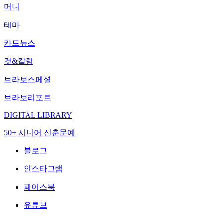
머니
테마
카드뉴스
컷&칼럼
브라보스페셜
브라보리포트
DIGITAL LIBRARY
50+ 시니어 신춘문예
블로그
인스타그램
페이스북
유튜브