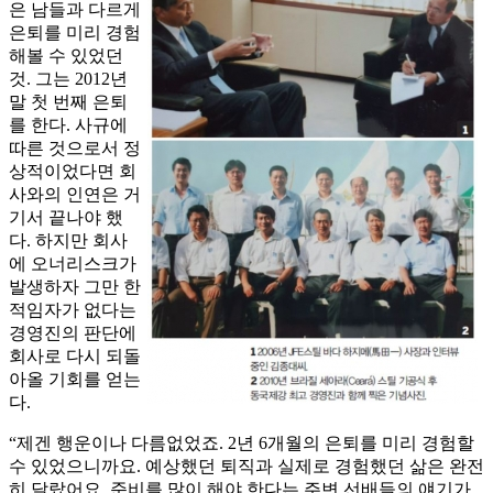
은 남들과 다르게
은퇴를 미리 경험
해볼 수 있었던
것. 그는 2012년
말 첫 번째 은퇴
를 한다. 사규에
따른 것으로서 정
상적이었다면 회
사와의 인연은 거
기서 끝나야 했
다. 하지만 회사
에 오너리스크가
발생하자 그만 한
적임자가 없다는
경영진의 판단에
회사로 다시 되돌
아올 기회를 얻는
다.
“제겐 행운이나 다름없었죠. 2년 6개월의 은퇴를 미리 경험할
수 있었으니까요. 예상했던 퇴직과 실제로 경험했던 삶은 완전
히 달랐어요. 준비를 많이 해야 한다는 주변 선배들의 얘기가