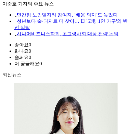
이준호 기자의 주요 뉴스
⌞
민간형 노인일자리 참여자, ‘배움 의지’도 높았다
⌞
청년보다 술·디저트 더 찾아… 日 '고령 1인 가구'의 반
전 식탁
⌞
시니어비즈니스학회, 초고령사회 대응 전략 논의
좋아요
0
화나요
0
슬퍼요
0
더 궁금해요
0
최신뉴스