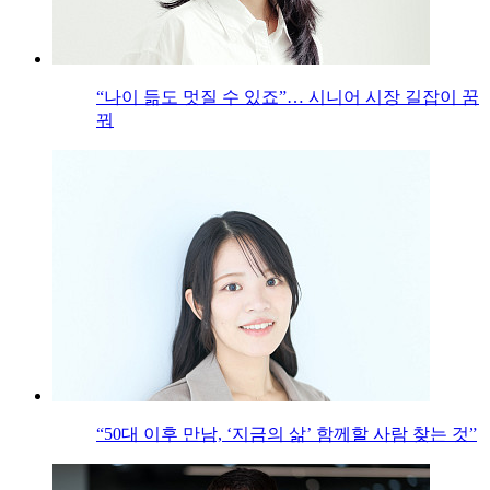
“나이 듦도 멋질 수 있죠”… 시니어 시장 길잡이 꿈
꿔
“50대 이후 만남, ‘지금의 삶’ 함께할 사람 찾는 것”