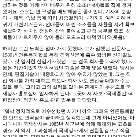
성하는 것을 어깨너머 배우기 위해 소조(小組)들을 집에 챙겨
왔어요. 소조는 면 구성을 메모해놓은 종이인데, 기사의 분량
이나 제목, 속보 등에 따라 최종결정이 나기까지 여러 차례 바
뀌기 마련이거든요. 선배들이 버린 소조들을 사환을 시켜 확보
해놨다가 하숙집 천장에 잔뜩 붙여놓고 편집 공부를 했죠. 선
배들이 가르쳐주지 않아 몰래 모으느라 애먹었어요(웃음).”
하지만 그런 노력은 얼마 가지 못했다. 그가 일했던 신문사는
1980년 언론통폐합을 통해 경향신문에 흡수 합병된 신아일보
였다. 갓 입사한 신입기자였던 그는 결국 회사를 나와야 했다.
짧은 기간이었지만 익혀뒀던 기술은 후에 빛을 발했다. 당시는
인쇄, 편집기술이 대중화되지 않아 수요가 많았는데, 그는 직
접 회사를 차려 대학교 학보나 회사 사보 편집을 대행해주는
일을 했다. 그리고 그의 실력을 알아본 관계자의 추천으로 국
제상사 홍보실에 입사하게 된다. 그곳에서 사보 <국제종건>의
편집장이 되면서 홍보 관련 업무를 담당했다.
“워낙 정치적으로 어수선했던 시기니까요. 그래도 언론통폐합
한 번으로 변곡점이 끝이라고 생각했는데 그게 아니었어요. 아
시다시피 국제상사는 1985년 신군부에 의해 해체되는 고초를
겪죠. 저 역시 그 과정에서 국제상사에서 연합철강으로 적을
옮기게 됐고, 연합철강은 동국제강으로 경영권이 넘어갔어요.