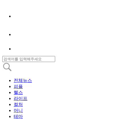
전체뉴스
피플
헬스
라이프
컬처
머니
테마