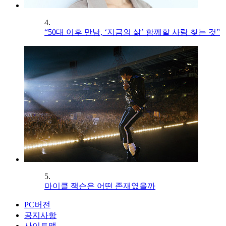
4.
“50대 이후 만남, ‘지금의 삶’ 함께할 사람 찾는 것”
5.
마이클 잭슨은 어떤 존재였을까
PC버전
공지사항
사이트맵