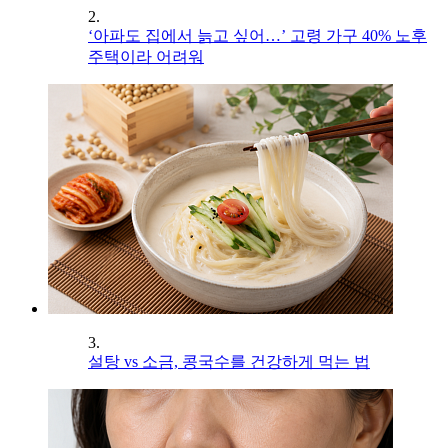
2.
‘아파도 집에서 늙고 싶어…’ 고령 가구 40% 노후
주택이라 어려워
3.
설탕 vs 소금, 콩국수를 건강하게 먹는 법