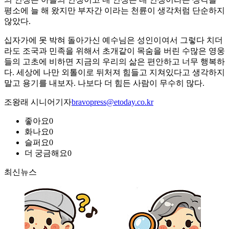
평소에 늘 해 왔지만 부자간 이라는 천륜이 생각처럼 단순하지
않았다.
십자가에 못 박혀 돌아가신 예수님은 성인이여서 그렇다 치더
라도 조국과 민족을 위해서 초개같이 목숨을 버린 수많은 영웅
들의 고초에 비하면 지금의 우리의 삶은 편안하고 너무 행복하
다. 세상에 나만 외톨이로 뒤처져 힘들고 지쳐있다고 생각하지
말고 용기를 내보자. 나보다 더 힘든 사람이 무수히 많다.
조왕래 시니어기자
bravopress@etoday.co.kr
좋아요
0
화나요
0
슬퍼요
0
더 궁금해요
0
최신뉴스