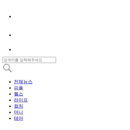
전체뉴스
피플
헬스
라이프
컬처
머니
테마