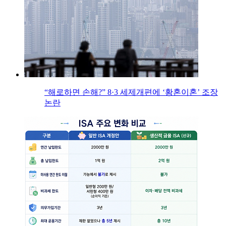
“해로하면 손해?” 8·3 세제개편에 ‘황혼이혼’ 조장
논란