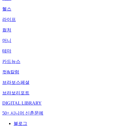
헬스
라이프
컬처
머니
테마
카드뉴스
컷&칼럼
브라보스페셜
브라보리포트
DIGITAL LIBRARY
50+ 시니어 신춘문예
블로그