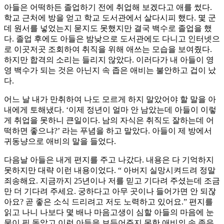
아들은 어떡하든 졸업하기 전에 취업해 보겠다고 애를 썼다.
학교 근처에 방을 얻고 학교 도서관에서 살다시피 했다. 몇 군
데 원서를 넣었는지 묻지도 못했지만 결국 백수로 졸업을 했
다. 졸업 후에도 아들은 밤낮으로 도서관에도 다니고 인터넷으
로 이곳저곳 조회하여 취직을 위해 애쓰는 모습을 보여줬다.
하지만 합격의 소리는 들리지 않았다. 이러다가 내 아들이 영
영 백수가 되는 것은 아닌지 속 좁은 애비는 불안하고 겁이 났
다.
어느 날 내가 만취하여 나도 모르게 하지 말았어야 할 말을 아
내에게 토해냈다. ‘이제 정년이 얼마 안 남았는데 아들이 이렇
게 취업을 못하니 큰일이다. 남의 자식은 취직도 잘하는데 어
떡하면 좋으냐?’ 라는 푸념을 하고 말았다. 아들이 제 방에서
귀동냥으로 애비의 말을 들었다.
다음날 아들은 내게 편지를 주고 나갔다. 내용은 다 기억하지
못하지만 대략 이런 내용이었다. “ 아버지 실망시켜드려 정말
죄송해요. 지금까지 25년이나 저를 믿고 기다려 주셨는데 조금
만 더 기다려 주세요. 궁하다고 아무 곳이나 들어가면 안 되잖
아요? 곧 좋은 소식 드리려고 저도 노력하고 있어요.” 편지를
읽고 나니 나보다 몇 배나 마음고생이 심할 아들의 마음에 눈
물이 핑 돌았고 이런 아들을 보듬어주지 못한 애비의 속 좁음