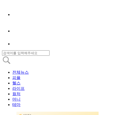
전체뉴스
피플
헬스
라이프
컬처
머니
테마