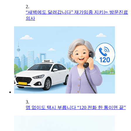
2.
“새벽에도 달려갑니다” 재가임종 지키는 방문진료
의사
3.
앱 없이도 택시 부릅니다 “120 전화 한 통이면 끝”