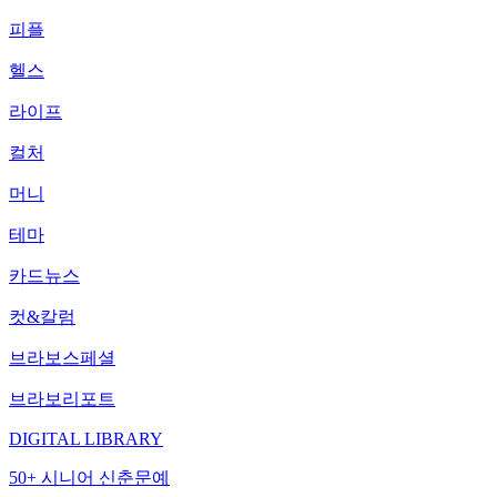
피플
헬스
라이프
컬처
머니
테마
카드뉴스
컷&칼럼
브라보스페셜
브라보리포트
DIGITAL LIBRARY
50+ 시니어 신춘문예