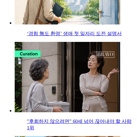
‘경험 無도 환영’ 생애 첫 일자리 도전 설명서
"후회하지 않으려면" 60세 넘어 끊어내야 할 사람
1위