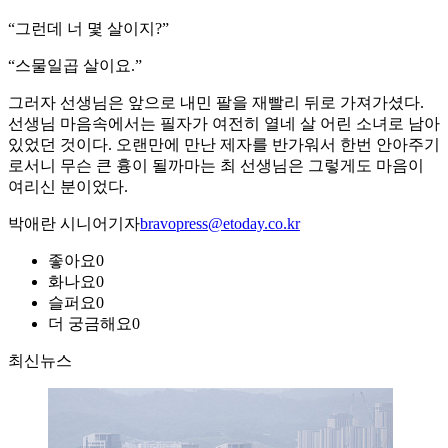
“그런데 너 몇 살이지?”
“스물일곱 살이요.”
그러자 선생님은 앞으로 내민 팔을 재빨리 뒤로 가져가셨다.
선생님 마음속에서는 필자가 여전히 열네 살 어린 소녀로 남아
있었던 것이다. 오랜만에 만난 제자를 반가워서 한번 안아주기
로서니 무슨 큰 흉이 될까마는 최 선생님은 그렇게도 마음이
여리신 분이었다.
박애란 시니어기자
bravopress@etoday.co.kr
좋아요
0
화나요
0
슬퍼요
0
더 궁금해요
0
최신뉴스