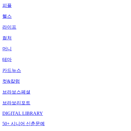
피플
헬스
라이프
컬처
머니
테마
카드뉴스
컷&칼럼
브라보스페셜
브라보리포트
DIGITAL LIBRARY
50+ 시니어 신춘문예