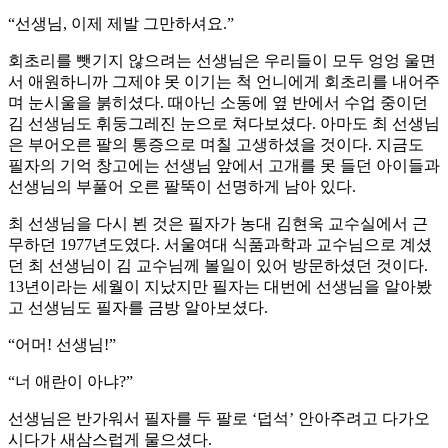
“선생님, 이제 제발 그만하셔요.”
회초리를 뺏기지 않으려는 선생님은 우리들이 모두 엉엉 울면
서 애원하니까 그제야 못 이기는 척 언니에게 회초리를 내어주
며 눈시울을 붉히셨다. 때아닌 소동에 옆 반에서 수업 중이던
김 선생님도 휘둥그레진 눈으로 쳐다보셨다. 아마도 최 선생님
은 부어오른 팔의 통증으로 며칠 고생하셨을 것이다. 지금도
필자의 기억 창고에는 선생님 앞에서 고개를 못 들던 아이들과
선생님의 부풀어 오른 팔뚝이 선명하게 남아 있다.
최 선생님을 다시 뵌 것은 필자가 농대 김현욱 교수실에서 근
무하던 1977년도였다. 서울여대 식품과학과 교수님으로 계셨
던 최 선생님이 김 교수님께 볼일이 있어 방문하셨던 것이다.
13년이라는 세월이 지났지만 필자는 대번에 선생님을 알아봤
고 선생님도 필자를 금방 알아보셨다.
“어머! 선생님!”
“너 애란이 아냐?”
선생님은 반가워서 필자를 두 팔로 ‘덥석’ 안아주려고 다가오
시다가 새삼스럽게 물으셨다.