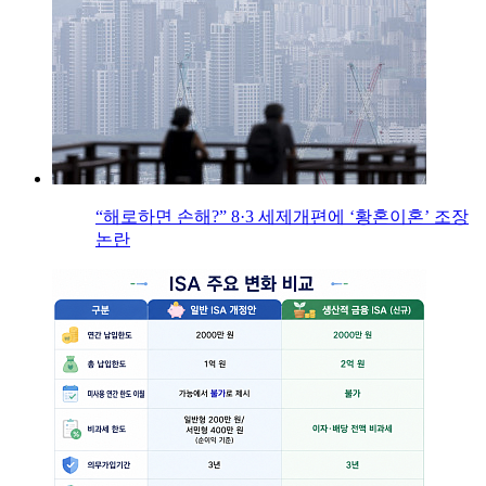
“해로하면 손해?” 8·3 세제개편에 ‘황혼이혼’ 조장
논란