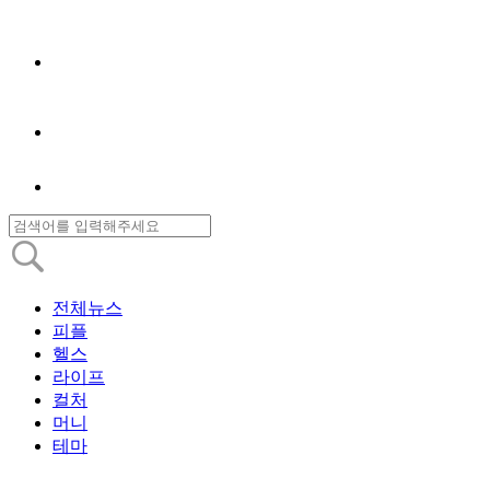
전체뉴스
피플
헬스
라이프
컬처
머니
테마