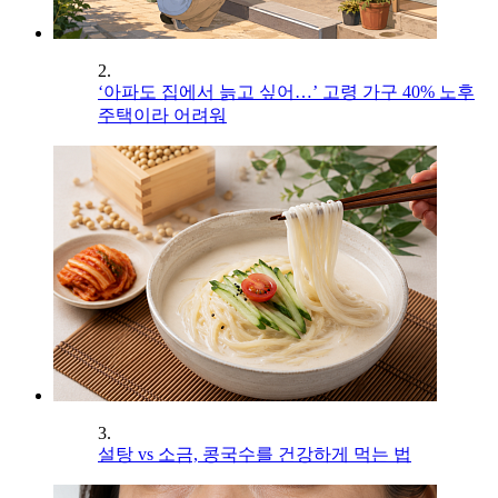
2.
‘아파도 집에서 늙고 싶어…’ 고령 가구 40% 노후
주택이라 어려워
3.
설탕 vs 소금, 콩국수를 건강하게 먹는 법