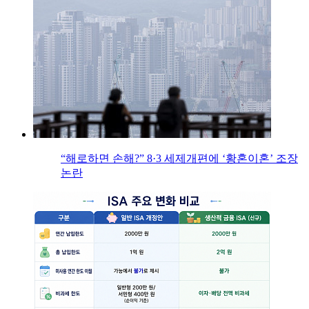
“해로하면 손해?” 8·3 세제개편에 ‘황혼이혼’ 조장
논란