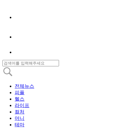
전체뉴스
피플
헬스
라이프
컬처
머니
테마