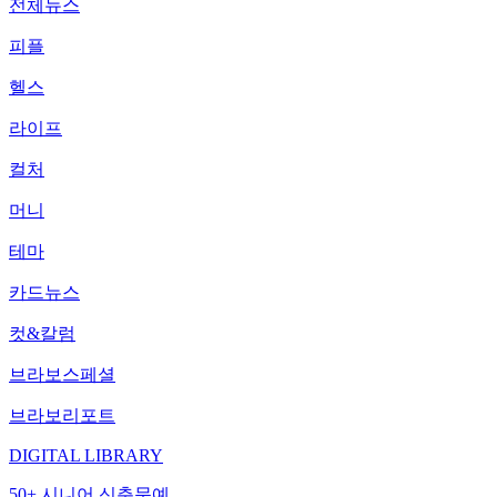
전체뉴스
피플
헬스
라이프
컬처
머니
테마
카드뉴스
컷&칼럼
브라보스페셜
브라보리포트
DIGITAL LIBRARY
50+ 시니어 신춘문예