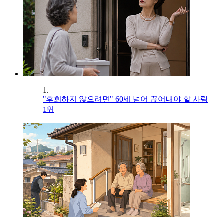
1.
"후회하지 않으려면" 60세 넘어 끊어내야 할 사람
1위