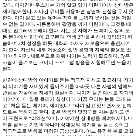
있다. 어지간한 우스개는 거의 알고 있기 마련이어서 상대방은
재미없어한다. 지나간 유머를 사용하면 당연히 관심을 두지 못
한다. 이미 알고 있는 유머는 재미를 느끼지 못하는 것은 어쩔
수 없는 일이다. 시큰둥하며 팔짱을 끼기 마련이다. 그것을 때
때로 업그레이드해야 한다. 사는 것 자체가 노력이듯 삶의 모
든 분야에서 향상이 요구된다. 인생 2막을 위해서 끊임없이 학
습하며 2차 성장을 하듯 대화의 소재도 새로움으로 충전시켜
야 한다. 자신의 내부 저장소에 쌓인 경험과 지혜의 활용도 있
어야 하지만, 새로움으로 채워 나가는 노력이 필요하다. 많은
사람이 즐겨보는 코미디 프로그램 방송을 시청해두면 도움이
된다.
반면에 상대방의 이야기를 듣는 적극적 자세도 필요하다. 자기
의 이야기를 재미있게 들어주기를 바라듯 다른 사람의 말에도
관심을 기울이는 자세가 절실하다. 나이가 들면 대체로 자기의
이야기에 더 열을 올리기 십상이다. 가끔 우리는 눈을 크게 뜨
고 “처음 듣는 얘기야, 재미있네!””라며 알고 있으면서도 전혀
모르는 척하기도 한다. 좋은 반응인 맞장구를 치는 일이고 영
어 표현으로 “리액션”이다. 이야기한 상대방을 배려해서다. 대
화를 잘하는 기법의 하나가 상대방의 얘기를 잘 듣는 것이고
적극적으로 반응을 더하면 금상첨화다. 어느 유명한 분을 모실