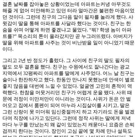
결혼 날짜를 잡아놓은 상황이었는데 아파트는커녕 아무것도
해줄 게 없어 미안해하고 있던 터라 얼마간은 불편한 마음이었
던 것이다. 그런데 친구의 그다음 말이 필자를 놀라게 했다. 사
윗감이 딸을 통해 아파트를 사달라 했다는 것이다. 친구는 한
숨을 쉬며 어떻게 하면 좋겠냐고 물었다. “뭐? 학생 놈이 아파
트를?” 목소리의 톤이 올라갔지만 곧 누그러뜨렸다. 아버지가
딸을 위해 아파트를 사주는 것이 비난받을 일이 아니었기 때문
이다.
그리고 2년 반 정도가 흘렀다. 그 사이에 친구의 딸도 필자의
딸도 모두 결혼을 했다. 친구는 수원에서도 잘나간다는 광교
지역에서 32평짜리 아파트를 딸에게 사주었다. 어느 날 친구는
술이나 한잔하자고 했다. 한동안 만나지 못했는데 안색이 별로
좋지 않음을 대번에 느낄 수 있었다. 얼굴엔 고민의 흔적이 역
력했다. 한참을 머뭇거리던 친구가 어렵게 운을 뗐다. 사위 때
문에 걱정이 이만저만이 아니라는 것이다. 사위가 돈은 안 벌
어오고 집에서 룸펜이 되어 마누라 시집살이를 시키고, 딸은
그런 신랑이 못 미더워 임신중절까지 하고 자기라도 돈을 벌겠
다며 직장에 나가고 있단다. 그런데 정작 사위는 딸에게 저녁
마다 누구를 만났는지 왜 같이 있었는지 캐묻더니 요즘은 손찌
검까지 한다는 것이다. 장인이 고심 끝에 몇 차례 만나 설득도