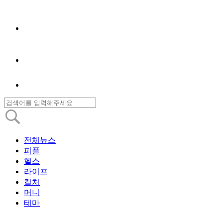
전체뉴스
피플
헬스
라이프
컬처
머니
테마