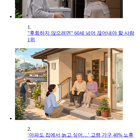
1.
"후회하지 않으려면" 60세 넘어 끊어내야 할 사람
1위
2.
‘아파도 집에서 늙고 싶어…’ 고령 가구 40% 노후