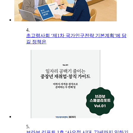
4.
초고령사회 ‘제1차 국가인구전략 기본계획’에 담
길 정책은
5.
브라보 리포트 1호 ‘사오정 시대, 73세까지 일하기