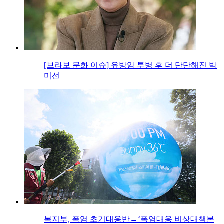
[브라보 문화 이슈] 유방암 투병 후 더 단단해진 박
미선
복지부, 폭염 초기대응반→‘폭염대응 비상대책본