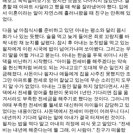
해보고 윽박질러보기도 했지만 조금도 나아지지 않았단다. 결
혼할 때 아파트 사달라고 했을 때 싹을 잘라냈어야 했다. 입에
서 이혼이라는 말이 자연스레 흘러나왔을 때 친구는 만취해 있
었다.
다음 날 아침식사를 준비하고 있던 아내는 평소와 달리 몹시
화가 나 있는 듯했다. 술을 먹고 늦게 들어온 죄로 꼬랑지를 바
싹 내린 채 눈치를 살폈다. 잠시 후 아내는 눈칫밥을 먹고 있는
필자에게 이런 시국에 밥이 넘어가냐며 쏘아봤다. 그러고는 우
리 딸을 어쩔 거냐고 묻는다. 아내는 한숨을 푸욱 쉬더니 사돈
댁을 비난하기 시작했다. “아이들 전세비를 해주겠다는 약속
을 헌신짝처럼 버려도 되는 거냐고요!” 도대체 무슨 일인지 궁
금해졌다. 사돈이나 필자나 애들에게 집을 사주진 못했지만 조
그만 아파트를 전세로 얻어 잘살고 있는데 무슨 소리인지 도무
지 알 수가 없었다. 아내는 그동안 말을 하지 않았다면서, 사돈
댁에서 전세를 얻어줄 형편이 못되어 1년만 기다리면 집을 옮
겨서라도 부족한 전세금을 해주기로 했다는 것이다. 그러니까
여태 부족한 전세비를 월세로 대신하며 아이들이 감당하고 있
었다는 내용이었다. 사돈댁에서 전세비 마련이 어려우니 다시
내년까지 기다려 달라는 말에 아내가 결국 터져버린 것이다.
필자는 밥을 먹다 말고 아내의 걱정에 피식 웃고 말았다. “전세
비는 내년에 해준다는데 뭘 그래, 이 사람아.” 친구가 떠올랐