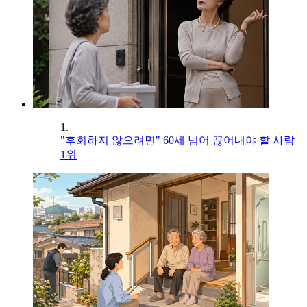
1.
"후회하지 않으려면" 60세 넘어 끊어내야 할 사람
1위