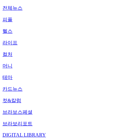
전체뉴스
피플
헬스
라이프
컬처
머니
테마
카드뉴스
컷&칼럼
브라보스페셜
브라보리포트
DIGITAL LIBRARY