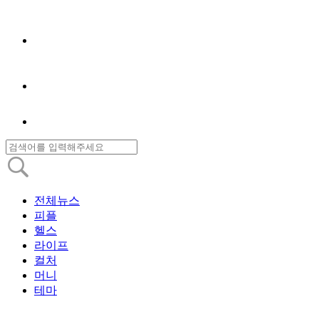
전체뉴스
피플
헬스
라이프
컬처
머니
테마