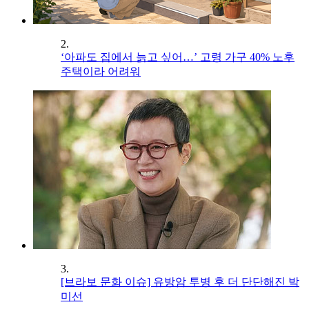
2.
‘아파도 집에서 늙고 싶어…’ 고령 가구 40% 노후
주택이라 어려워
3.
[브라보 문화 이슈] 유방암 투병 후 더 단단해진 박
미선