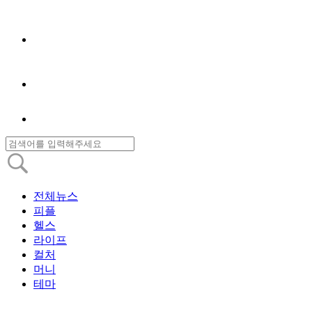
전체뉴스
피플
헬스
라이프
컬처
머니
테마