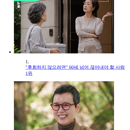
1.
"후회하지 않으려면" 60세 넘어 끊어내야 할 사람
1위