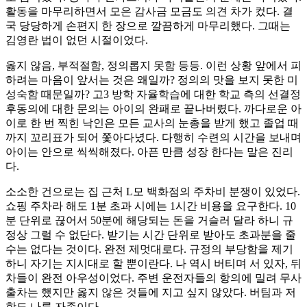
활동을 마무리하면서 모은 감사금 모금도 의견 차가 컸다. 결
국 당당하게 손편지 한 장으로 깔끔하게 마무리했다. 그때는
김영란 법이 없던 시절이었다.
옳지 않음, 부적절함, 정의롭지 못함 등등. 이런 상황 앞에서 피
하려는 마음이 앞서는 것은 왜일까? 정의의 맛을 보지 못한 미
성숙함 때문일까? 고3 방학 자율학습에 대한 학교 측의 선결정
후동의에 대한 문의는 아이의 완패로 끝나버렸다. 까다로운 아
이로 한 번 찍힌 낙인은 모든 교사의 눈총을 받게 했고 졸업 때
까지 꼬리표가 되어 쫓아다녔다. 다행히 수련의 시간을 보내며
아이는 안으로 씩씩해졌다. 아픈 만큼 성장 한다는 말은 진리
다.
소소한 건으로는 집 근처 L모 백화점의 주차비 분쟁이 있었다.
쇼핑 주차라 해도 1분 초과 시에는 1시간 비용을 요구한다. 10
분 단위로 끊어서 50분에 해당되는 돈을 거슬러 달라 하니 규
정상 그럴 수 없단다. 받기는 시간 단위로 받아도 초과분을 줄
수는 없다는 것이다. 완전 제멋대로다. 규정의 부당함을 제기
하니 자기는 지시대로 할 뿐이란다. 나 역시 버티며 서 있자, 뒤
차들이 완전 아우성이었다. 주변 운전자들의 항의에 밀려 무사
출차는 했지만 옳지 않은 것들에 지고 싶지 않았다. 버팀과 저
항도 나름 자존이다.