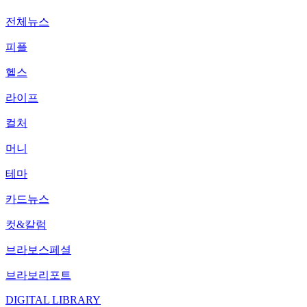
전체뉴스
피플
헬스
라이프
컬처
머니
테마
카드뉴스
컷&칼럼
브라보스페셜
브라보리포트
DIGITAL LIBRARY