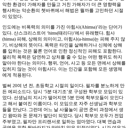
악한 환경이 가해자를 만들고 거친 가해자가 더 큰 영향력을
행사하는 악순환의 쳇바퀴에서 해법은 뭘까를 고민하던 시절
이 있었다.
인도에는 비폭력의 의미를 가진 아힘사(Ahimsa)’라는 단어가
있다. 산스크리스트어 ‘hims(때리다)’에서 유래했다. 힘사
(himsa) 피해, 상해의 의미이고, 아힘사(a-himsa)는 피해 주지 않
기, 비상해의 뜻이다. 폭력은 타인을 살해하거나 신체에 상해
를 입히는 것은 물론 언어로 인한 정신적인 피해도 포함한다.
물리적 폭력은 당연하고 상처를 줄 수 있는 어떤 행위도 하지
말아야 한다는 의미다. 행위, 언어, 사고 등 모든 면에서 상해를
입히지 않는 것이 아힘사다. 이는 인간을 포함해 모든 생명체
에게 적용된다.
벌써 20여 년 전, 초등학교 시절의 일이다. 필자를 분노하게 만
든 에피소드다. 당시 ‘5분 대기조’로 구성돤 학부모 모임이 있
었다. 선생님의 지시가 떨어지면 5분 안에 학부모들이 모인다
고 해서 붙여진 이름이다. 이 모임으로 자주 선생님과 학부모
들을 만났다. 그런데 어느 날 사물놀이 공연 준비 과정에서 생
긴 왕따와 돈 문제가 발단이 되었다. 당시 학부모 모두가 전업
주부였고, 필자만 프리랜서로 일하는 엄마였다. 대북 연습과
공연을 위한 뒷바라지가 만만치 않은 일정이었다. 시간 여유가