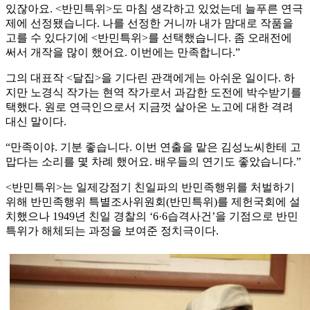
있잖아요. <반민특위>도 마침 생각하고 있었는데 늘푸른 연극
제에 선정됐습니다. 나를 선정한 거니까 내가 맘대로 작품을
고를 수 있다기에 <반민특위>를 선택했습니다. 좀 오래전에
써서 개작을 많이 했어요. 이번에는 만족합니다.”
그의 대표작 <달집>을 기다린 관객에게는 아쉬운 일이다. 하
지만 노경식 작가는 현역 작가로서 과감한 도전에 박수받기를
택했다. 원로 연극인으로서 지금껏 살아온 노고에 대한 격려
대신 말이다.
“만족이야. 기분 좋습니다. 이번 연출을 맡은 김성노씨한테 고
맙다는 소리를 몇 차례 했어요. 배우들의 연기도 좋았습니다.”
<반민특위>는 일제강점기 친일파의 반민족행위를 처벌하기
위해 반민족행위 특별조사위원회(반민특위)를 제헌국회에 설
치했으나 1949년 친일 경찰의 ‘6·6습격사건’을 기점으로 반민
특위가 해체되는 과정을 보여준 정치극이다.