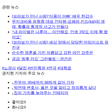
관련 뉴스
[브라보가 만난 사람]‘미풍이 아빠’ 배우 한갑수
무지크바움 유형종 대표 인터뷰-오페라 키드(kid)의 생
애, 확률과 통계적 사고가 만들다
“내 라이벌은 나훈아… 미안해요, 인생 3막도 이제 쫙 폈
어요”
[브라보가 만난 사람] 세상 앞에서 당당한 마임이스트 유
진규
순수한 영혼을 가진 아름답고 강한 여인 강주은
공급 '최후 카드' 그린벨트⋯관건은
#노경식
#달집
#반민특위
#연극
#대학로
권지현 기자의 주요 뉴스
⌞
전우야, 99세까지 88하게 같이 가자
⌞
박연재 변호사, 옳은 것을 알리고 정의롭게 살다
⌞
집의 가치를 높여주는 인테리어
좋아요
0
화나요
0