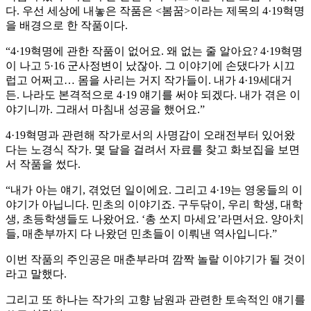
다. 우선 세상에 내놓은 작품은 <봄꿈>이라는 제목의 4·19혁명
을 배경으로 한 작품이다.
“4·19혁명에 관한 작품이 없어요. 왜 없는 줄 알아요? 4·19혁명
이 나고 5·16 군사정변이 났잖아. 그 이야기에 손댔다가 시끄
럽고 어쩌고… 몸을 사리는 거지 작가들이. 내가 4·19세대거
든. 나라도 본격적으로 4·19 얘기를 써야 되겠다. 내가 겪은 이
야기니까. 그래서 마침내 성공을 했어요.”
4·19혁명과 관련해 작가로서의 사명감이 오래전부터 있어왔
다는 노경식 작가. 몇 달을 걸려서 자료를 찾고 화보집을 보면
서 작품을 썼다.
“내가 아는 얘기, 겪었던 일이에요. 그리고 4·19는 영웅들의 이
야기가 아닙니다. 민초의 이야기죠. 구두닦이, 우리 학생, 대학
생, 초등학생들도 나왔어요. ‘총 쏘지 마세요’라면서요. 양아치
들, 매춘부까지 다 나왔던 민초들이 이뤄낸 역사입니다.”
이번 작품의 주인공은 매춘부라며 깜짝 놀랄 이야기가 될 것이
라고 말했다.
그리고 또 하나는 작가의 고향 남원과 관련한 토속적인 얘기를