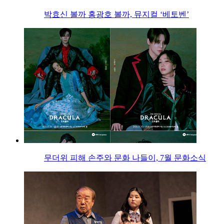
박효신 볼까 홍광호 볼까, 뮤지컬 ‘베토벤’
무더위 피해 손주와 문화 나들이, 7월 문화소식