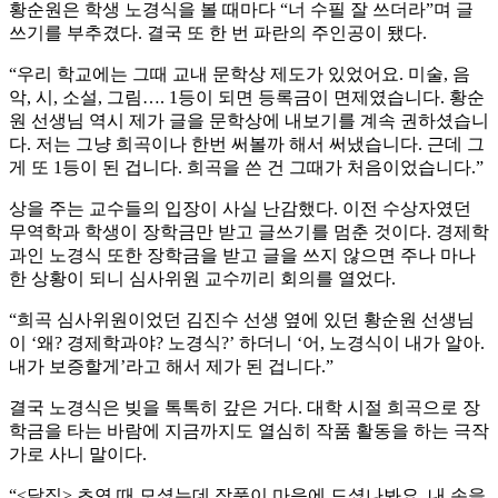
황순원은 학생 노경식을 볼 때마다 “너 수필 잘 쓰더라”며 글
쓰기를 부추겼다. 결국 또 한 번 파란의 주인공이 됐다.
“우리 학교에는 그때 교내 문학상 제도가 있었어요. 미술, 음
악, 시, 소설, 그림…. 1등이 되면 등록금이 면제였습니다. 황순
원 선생님 역시 제가 글을 문학상에 내보기를 계속 권하셨습니
다. 저는 그냥 희곡이나 한번 써볼까 해서 써냈습니다. 근데 그
게 또 1등이 된 겁니다. 희곡을 쓴 건 그때가 처음이었습니다.”
상을 주는 교수들의 입장이 사실 난감했다. 이전 수상자였던
무역학과 학생이 장학금만 받고 글쓰기를 멈춘 것이다. 경제학
과인 노경식 또한 장학금을 받고 글을 쓰지 않으면 주나 마나
한 상황이 되니 심사위원 교수끼리 회의를 열었다.
“희곡 심사위원이었던 김진수 선생 옆에 있던 황순원 선생님
이 ‘왜? 경제학과야? 노경식?’ 하더니 ‘어, 노경식이 내가 알아.
내가 보증할게’라고 해서 제가 된 겁니다.”
결국 노경식은 빚을 톡톡히 갚은 거다. 대학 시절 희곡으로 장
학금을 타는 바람에 지금까지도 열심히 작품 활동을 하는 극작
가로 사니 말이다.
“<달집> 초연 때 모셨는데 작품이 마음에 드셨나봐요. 내 손을