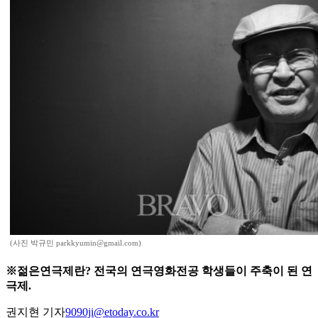
(사진 박규민 parkkyumin@gmail.com)
※젊은연극제란? 전국의 연극영화전공 학생들이 주축이 된 연
극제.
권지현 기자
9090ji@etoday.co.kr