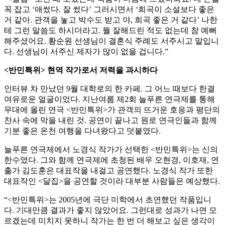
꼭 잡고 ‘애썼다. 잘 썼다’ 그러시면서 ‘희곡이 소설보다 좋은
거 같아. 관객을 놓고 박수도 받고 야, 희곡 좋은 거 같다’ 나한
테 그런 말씀도 하시더라고. 뭘 잘해드린 적도 없는데 참 예뻐
해주셨어요. 황순원 선생님이 결혼식 주례도 서주시고 말입니
다. 선생님이 서주신 제자가 많이 없을 겁니다.”
<반민특위> 현역 작가로서 저력을 과시하다
인터뷰 차 만났던 9월 대학로의 한 카페. 그 어느 때보다 한결
여유로운 얼굴이었다. 지난여름 제2회 늘푸른 연극제를 통해
무대에 올린 연극 <반민특위>가 관객의 뜨거운 호응과 평단의
찬사 속에 막을 내린 것. 공연이 끝나고 원로 연극인들과 함께
기분 좋은 온천 여행을 다녀왔다고 덧붙였다.
늘푸른 연극제에서 노경식 작가가 선택한 <반민특위>는 신의
한수였다. 그와 함께 연극제에 초청된 배우 오현경, 이호재, 연
출가 김도훈은 대표작을 내걸고 공연했다. 노경식 작가 또한
대표작인 <달집>을 공연할 것이라 대부분 사람들은 예상했다.
“<반민특위>는 2005년에 극단 미학에서 초연했던 작품입니
다. 기대만큼 결과가 좋지 않았어요. 그런대로 성과가 나면 모
르겠는데 미치지 못하니 작가는 한 번 더 해보고 싶은 생각이