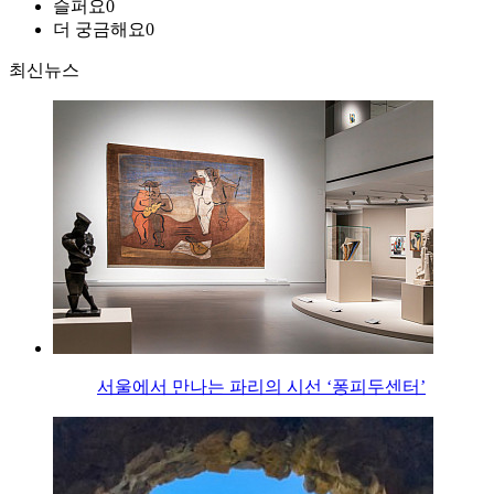
슬퍼요
0
더 궁금해요
0
최신뉴스
서울에서 만나는 파리의 시선 ‘퐁피두센터’