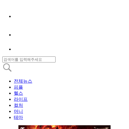
전체뉴스
피플
헬스
라이프
컬처
머니
테마