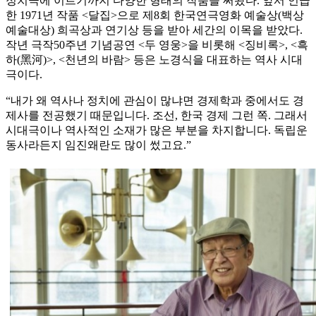
정치극에 이르기까지 다양한 형태의 작품을 써왔다. 앞서 언급
한 1971년 작품 <달집>으로 제8회 한국연극영화 예술상(백상
예술대상) 희곡상과 연기상 등을 받아 세간의 이목을 받았다.
작년 극작50주년 기념공연 <두 영웅>을 비롯해 <징비록>, <흑
하(黑河)>, <천년의 바람> 등은 노경식을 대표하는 역사 시대
극이다.
“내가 왜 역사나 정치에 관심이 많냐면 경제학과 중에서도 경
제사를 전공했기 때문입니다. 조선, 한국 경제 그런 쪽. 그래서
시대극이나 역사적인 소재가 많은 부분을 차지합니다. 독립운
동사라든지 임진왜란도 많이 썼고요.”