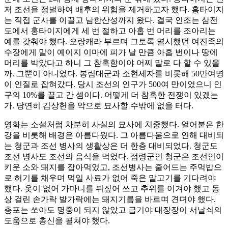
저 조선을 정벌하여 배후의 위험을 제거하고자 했다. 홍타이지
는 직접 군사를 이끌고 남한산성까지 왔다. 결국 인조는 삼전
도에서 홍타이지에게 세 번 절하고 아홉 번 머리를 조아리는
예를 갖춰야 했다. 오랑캐라 부르며 그토록 멸시했던 여진족의
수장에게 말이 예이지 이마에 피가 날 만큼 아홉 번이나 땅에
머리를 박았다고 하니 그 참혹함이야 어찌 말로 다 할 수 있을
까. 그뿐이 아니었다. 봉림대군과 소현세자를 비롯해 50만여명
이 인질로 잡혀갔다. 당시 조선의 인구가 500여 만이었으니 인
구의 10%를 끌고 간 셈이다. 어떻게 더 참혹한 전쟁이 있겠는
가. 당연히 김상헌을 악으로 묘사할 수밖에 없을 터다.
영화는 소설처럼 차분히 사실의 묘사에 치중했다. 얼어붙은 한
강을 비롯해 배경은 아름다웠다. 그 아름다움으로 인해 대비되
는 청군과 조선 병사의 생활상은 더 한층 대비되었다. 청군도
조선 병사도 조선의 음식을 먹었다. 점령군인 청군은 조선인이
키운 소와 돼지를 잡아먹었고, 조선병사는 줄어드는 주먹밥으
로 허기를 채우며 먹일 사료가 없어 죽은 말고기를 기다려야
했다. 옷이 없어 가마니를 뒤짚어 쓰고 추위를 이겨야 했고 동
상 걸린 손가락 발가락에는 돼지기름을 바르며 견뎌야 했다.
총포는 쏘아도 명중이 되지 않았고 급기야 대장장이 서날쇠의
도움으로 총신을 펼쳐야 했다.