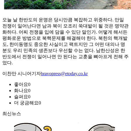
오늘 날 한반도의 운명은 당시만큼 복잡하고 위중하다. 만일
전쟁이 일어난다면 남과 북이 모조리 쑥대밭이 될 것은 명약관
화하다. 어찌 전쟁을 입에 담을 수 있단 말인가. 어떻게 해서든
평화로운 방법으로 북핵문제를 해결해야 한다. 북한의 핵개발
도, 한미동맹도 중요한 사실이고 팩트지만 그 어떤 대의나 명
분도 우리 민족의 생존보다 우선할 수는 없다. 남한산성은 한
반도에서 전쟁이 일어나면 안 된다는 교훈을 뼈아프게 전해 주
었다.
이찬만 시니어기자
bravopress@etoday.co.kr
좋아요
0
화나요
0
슬퍼요
0
더 궁금해요
0
최신뉴스