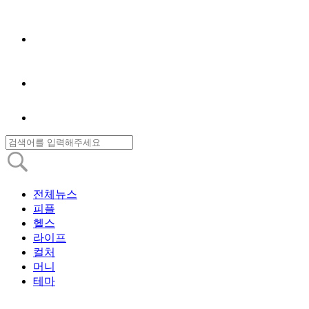
전체뉴스
피플
헬스
라이프
컬처
머니
테마