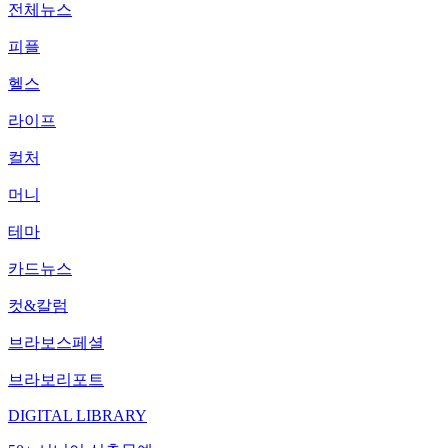
전체뉴스
피플
헬스
라이프
컬처
머니
테마
카드뉴스
컷&칼럼
브라보스페셜
브라보리포트
DIGITAL LIBRARY