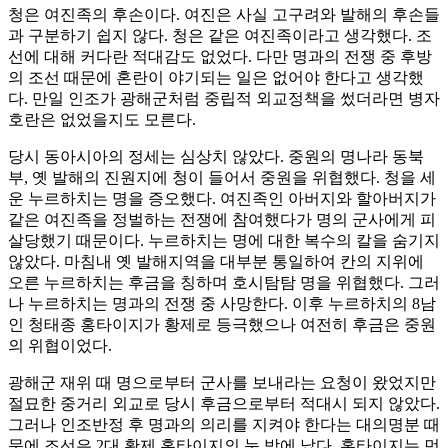
청은 여진족의 후손이다. 여진은 사실 고구려와 발해의 후손들
과 구분하기 쉽지 않다. 청은 같은 여진족이라고 생각했다. 조
선에 대해 커다란 적대감도 없었다. 다만 명과의 전쟁 중 후방
의 조선 때문에 혼란이 야기되는 일은 없어야 한다고 생각했
다. 만일 인조가 광해군처럼 중립적 외교정책을 썼더라면 병자
호란은 없었을지도 모른다.
당시 동아시아의 정세는 심상치 않았다. 중원의 명나라 동북
부, 옛 발해의 진원지에 청이 들어서 중원을 위협했다. 청을 세
운 누르하치는 명을 증오했다. 여진족인 아버지와 할아버지가
같은 여진족을 정벌하는 전쟁에 참여했다가 명의 군사에게 피
살당했기 때문이다. 누르하치는 명에 대한 복수의 칼을 숨기지
않았다. 마침내 옛 발해지역을 대부분 통일하여 칸의 지위에
오른 누르하치는 후금을 칭하며 호시탐탐 명을 위협했다. 그러
나 누르하치는 명과의 전쟁 중 사망한다. 이후 누르하치의 8남
인 청태종 홍타이지가 황제로 등극했으나 여전히 후금은 중원
의 위협이었다.
광해군 재위 때 명으로부터 군사를 보내라는 요청이 왔었지만
절묘한 중거리 외교로 당시 후금으로부터 적대시 되지 않았다.
그러나 인조반정 후 명과의 의리를 지켜야 한다는 대의명분 때
문에 조선은 2대 황제 홍타이지의 눈 밖에 났다. 홍타이지는 먼