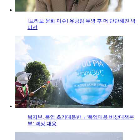
[브라보 문화 이슈] 유방암 투병 후 더 단단해진 박
미선
복지부, 폭염 초기대응반→‘폭염대응 비상대책본
부’ 격상 대응