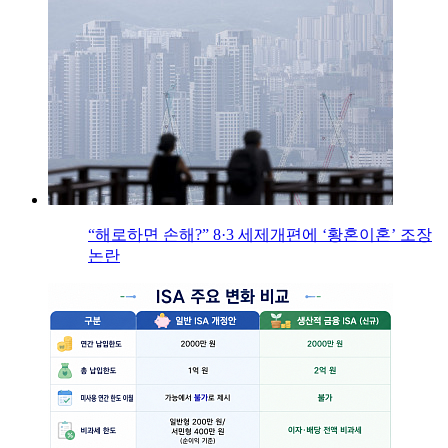
“해로하면 손해?” 8·3 세제개편에 ‘황혼이혼’ 조장
논란