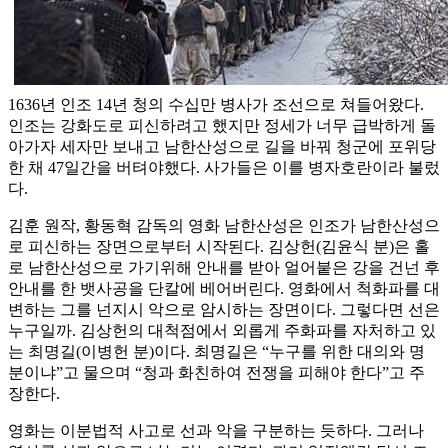
1636년 인조 14년 청의 수십만 병사가 조선으로 쳐들어왔다.
인조는 강화도로 피신하려고 했지만 정세가 너무 급박하게 돌
아가자 세자만 보내고 남한산성으로 길을 바꿔 청군에 포위당
한 채 47일간을 버텨야했다. 사가들은 이를 병자호란이라 불렀
다.
김훈 원작, 황동혁 감독의 영화 남한산성은 인조가 남한산성으
로 피신하는 장면으로부터 시작된다. 김상헌(김윤식 분)은 홀
로 남한산성으로 가기위해 안내를 받아 얼어붙은 강을 건넌 후
안내를 한 뱃사공을 단칼에 베어버린다. 영화에서 척화파를 대
변하는 그를 넌지시 악으로 암시하는 장면이다. 그렇다면 선은
누구일까. 김상헌의 대척점에서 외롭게 주화파를 자처하고 있
는 최명길(이병헌 분)이다. 최명길은 “누구를 위한 대의와 명
분이냐”고 물으며 “청과 화친하여 전쟁을 피해야 한다”고 주
장한다.
영화는 이분법적 사고로 선과 악을 구분하는 듯하다. 그러나