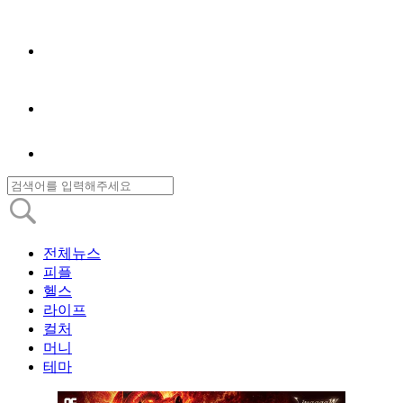
전체뉴스
피플
헬스
라이프
컬처
머니
테마