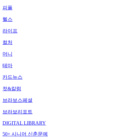
피플
헬스
라이프
컬처
머니
테마
카드뉴스
컷&칼럼
브라보스페셜
브라보리포트
DIGITAL LIBRARY
50+ 시니어 신춘문예