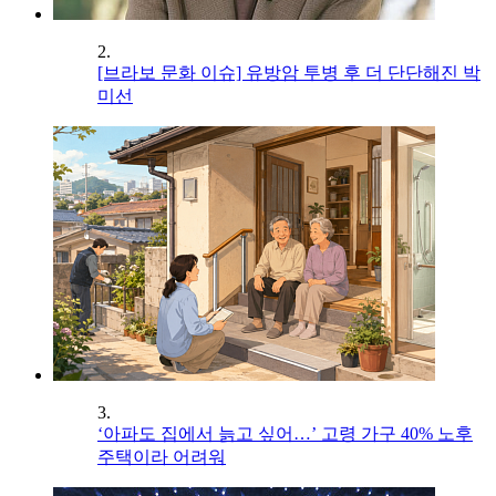
2.
[브라보 문화 이슈] 유방암 투병 후 더 단단해진 박
미선
3.
‘아파도 집에서 늙고 싶어…’ 고령 가구 40% 노후
주택이라 어려워