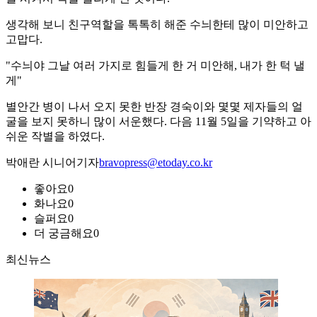
생각해 보니 친구역할을 톡톡히 해준 수늬한테 많이 미안하고
고맙다.
"수늬야 그날 여러 가지로 힘들게 한 거 미안해, 내가 한 턱 낼
게"
별안간 병이 나서 오지 못한 반장 경숙이와 몇몇 제자들의 얼
굴을 보지 못하니 많이 서운했다. 다음 11월 5일을 기약하고 아
쉬운 작별을 하였다.
박애란 시니어기자
bravopress@etoday.co.kr
좋아요
0
화나요
0
슬퍼요
0
더 궁금해요
0
최신뉴스