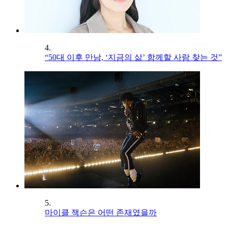
4.
“50대 이후 만남, ‘지금의 삶’ 함께할 사람 찾는 것”
5.
마이클 잭슨은 어떤 존재였을까