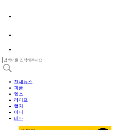
전체뉴스
피플
헬스
라이프
컬처
머니
테마