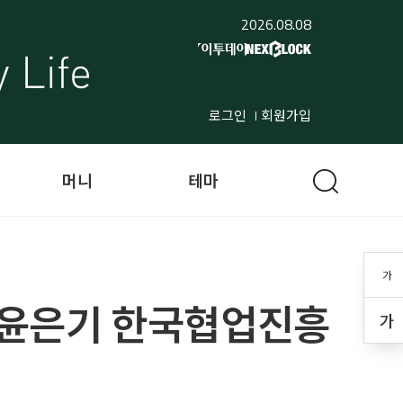
2026.08.08
로그인
회원가입
머니
테마
가
’ 윤은기 한국협업진흥
가