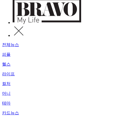
전체뉴스
피플
헬스
라이프
컬처
머니
테마
카드뉴스