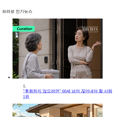
브라보 인기뉴스
1.
"후회하지 않으려면" 60세 넘어 끊어내야 할 사람
1위