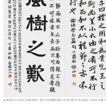
▲권혁승 이사장의 작품(왼쪽) ‘풍수지탄(風樹之歎)’과 윤국병 전 한국일보 사장의 작품 ‘화