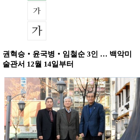
권혁승‧윤국병‧임철순 3인 … 백악미
술관서 12월 14일부터