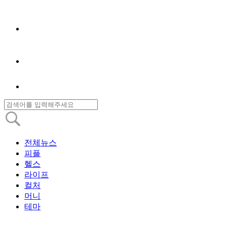
전체뉴스
피플
헬스
라이프
컬처
머니
테마