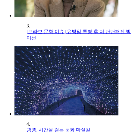
3.
[브라보 문화 이슈] 유방암 투병 후 더 단단해진 박
미선
4.
광명, 시간을 걷는 문화 마실길