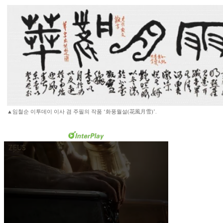
▲임철순 이투데이 이사 겸 주필의 작품 ‘화풍월설(花風月雪)’.