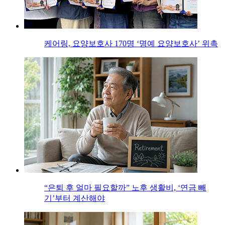
케어링, 요양보호사 170명 ‘명예 요양보호사’ 위촉
“은퇴 후 얼마 필요할까” 노후 생활비, ‘연금 빼
기’부터 계산해야