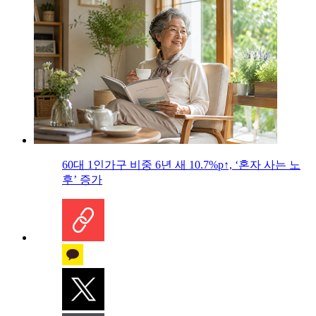
60대 1인가구 비중 6년 새 10.7%p↑, ‘혼자 사는 노
후’ 증가