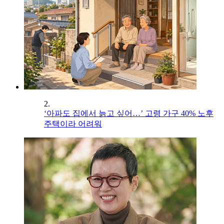
2.
‘아파도 집에서 늙고 싶어…’ 고령 가구 40% 노후
주택이라 어려워