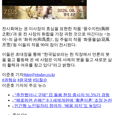
전시회에는 권 이사장의 효심을 표현한 작품 ‘풍수지탄(風樹
之歎)’과 윤 전 사장의 화합을 가장 귀한 것으로 여긴다는 <논
어>의 글귀 ‘화위귀(和爲貴)’, 임 주필의 작품 ‘화풍월설(花風
月雪)’등 이들의 작품 90여 점이 전시된다.
이들은 초대장을 통해 “한국일보라는 한 직장에서 언론의 붓
을 들고 활동해 온 세 사람은 이제 서예의 붓을 들고 새로운 삶
의 활력과 여유를 찾고 있다”라고 밝혔다.
이준호 기자
jhlee@etoday.co.kr
#권혁승
#윤국병
#임철순
이준호 기자의 주요 뉴스
⌞
“추천했더니 구매” 日 돌봄 현장 종사자 91.5%가 경험
⌞
“해로하면 손해?” 8·3 세제개편에 ‘황혼이혼’ 조장 논란
⌞
민간형 노인일자리 참여자, ‘배움 의지’도 높았다