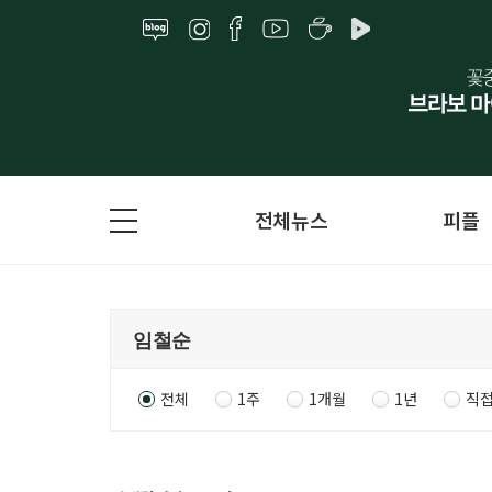
전체뉴스
피플
전체
1주
1개월
1년
직