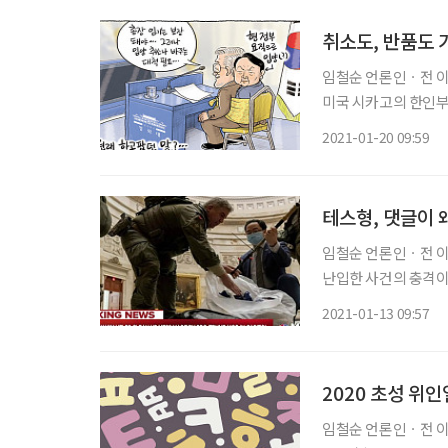
취소도, 반품도 
임철순 언론인ㆍ전 이투데이 주필 지금으로부터 13년 전
미국 시카고의 한인부
이를 입양하겠다고 했
2021-01-20 09:59
도 아니고 노상 출장
테스형, 댓글이 
임철순 언론인ㆍ전 이투데이 주필 트럼프 대통령을 지지하
난입한 사건의 충격이
물론 경찰과 시위대 여
2021-01-13 09:57
국도 별수 없구나, 우
2020 초성 위
임철순 언론인ㆍ전 이투데이 주필 어린이 여러분, 우리나