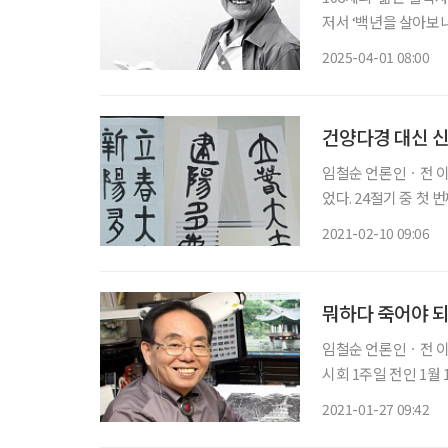
저서 ‘백년을 살아보니
사에서는 특강도 맡았
2025-04-01 08:00
자유칼럼그룹 공동대표
건양다경 대신 
임철순 언론인ㆍ전 이투데이 주필 바야흐로 봄이다. 지난 
었다. 24절기 중 첫
입추(立秋) 입동(立冬
2021-02-10 09:06
吉)·다경(多慶)하기
뭐하다 죽어야 되
임철순 언론인ㆍ전 이투데이 주필 20년간 국내외 문화재
시회 1주일 전인 1월
‘김영택 펜화전’은 주
2021-01-27 09:42