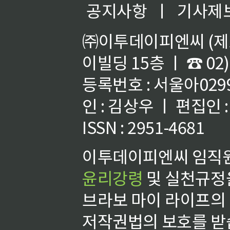
공지사항
ㅣ
기사제
㈜이투데이피엔씨 (제호
이빌딩 15층 ㅣ ☎ 02)
등록번호 : 서울아02992
인 : 김상우 ㅣ 편집인
ISSN : 2951-4681
이투데이피엔씨 임직원
윤리강령
및 실천규정을
브라보 마이 라이프의
저작권법의 보호를 받