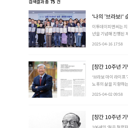
검색결과 총
75
건
‘나의 ’브라보!‘
이투데이피엔씨는 지난 
년을 기념해 진행된 제
밝혔다. 이번 공모전
2025-04-16 17:58
활약 중인 이들을 응
[창간 10주년 기
‘브라보 마이 라이프’
노후의 삶을 지향하는
중 다시 꺼내 독자들에게 자랑하고 
2025-04-02 09:58
로 표현해야 정진홍 아
[창간 10주년 기
106세의 ‘젊은 철학