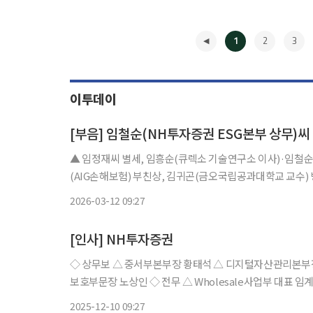
1
2
3
이투데이
[부음] 임철순(NH투자증권 ESG본부 상무)씨
▲ 임정재씨 별세, 임흥순(큐렉소 기술연구소 이사)·임철
(AIG손해보험) 부친상, 김귀곤(금오국립공과대학교 교수) 
호실, 발인 3월 14일 8시40분, 장지 수원시 연화장 추모의집. 02
2026-03-12 09:27
◀
[인사] NH투자증권
◇ 상무보 △ 중서부본부장 황태석 △ 디지털자산관리본부장
보호부문장 노상인 ◇ 전무 △ Wholesale사업부 대표 임계현 △ 경영전략본부장 박선학 ◇ 상무 △ 재경1본부장 최승희 △ 동부
본부장 이재열 △ESG본부장 임철순 △ Syndication
2025-12-10 09:27