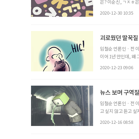
은? 이순신, ㄱㅈㅎ
나 퀴즈를 주고받으면
2020-12-30 10:35
괴로웠던 딸꾹질
임철순 언론인ㆍ전 이투데이 주필 지난주 동네 의원에서 폐
이어 1년 만인데, 왜
자고 몸살을 끙끙 앓았
2020-12-23 09:06
았다. 엎드리지도 않고
뉴스 보며 구역
임철순 언론인ㆍ전 이투
고 싶지 않고 듣고 싶
어떤 칼럼니스트가 페
2020-12-16 08:58
서 구역질에 대해 찾