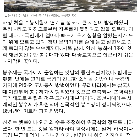
▲눈 내리는 날의 안산 봉수대 (백외섭 동년기자)
사상 처음 수능시험이 연기될 정도로 큰 지진이 발생하였다.
우리나라도 지진으로부터 자유롭지 못하다고 입을 모은다. 이
럴 때마다 국민에게 얼마나 빠르게 위기상황을 알렸는지가 도
마 위에 오르고 있다. 첨단 문명기기를 손에 들고 살면서도 쉽
게 풀리지 않는 수수께끼다. 서울 남산, 안산, 봉화산 3곳에 옛
적 재난통신수단 봉수대가 있다. 대중교통으로 접근하기 쉬운
나지막한 곳이다.
봉수제는 국가에서 운영하는 옛날의 통신수단이었다. 밤에는
횃불, 낮에는 연기로 국경의 긴급한 소식을 중앙이나 국경의
기지에 전하던 군사통신 방법이었다. 우리나라에서는 삼국시
대 이전부터 봉수제가 시행되었던 것으로 추측되나, 본격적인
국가제도로 확립된 것은 고려시대부터이다. 조선시대에는 체
계적인 봉수제가 확립되어 전국적인 봉수망이 정비되었으나,
1894년에 이르러 폐지되었다.
신호는 횃불이나 연기의 수를 조정하여 위급함의 정도를 나타
냈다. 한 번 드는 것을 일거라 하여 평상시에는 일거, 해상이나
국경 부근에 적이 나타나면 이거, 변경이나 해안 가까이에 적