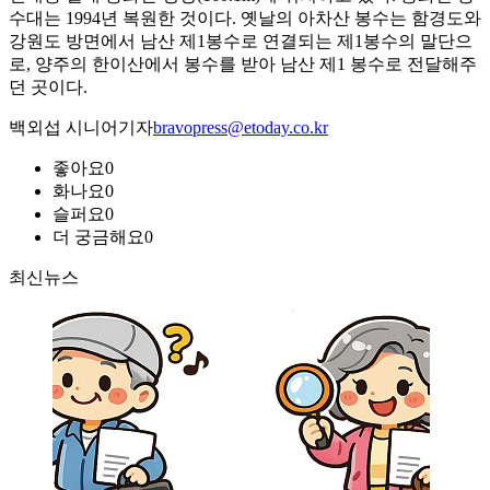
수대는 1994년 복원한 것이다. 옛날의 아차산 봉수는 함경도와
강원도 방면에서 남산 제1봉수로 연결되는 제1봉수의 말단으
로, 양주의 한이산에서 봉수를 받아 남산 제1 봉수로 전달해주
던 곳이다.
백외섭 시니어기자
bravopress@etoday.co.kr
좋아요
0
화나요
0
슬퍼요
0
더 궁금해요
0
최신뉴스