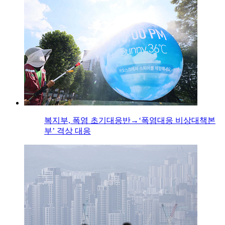
복지부, 폭염 초기대응반→‘폭염대응 비상대책본
부’ 격상 대응