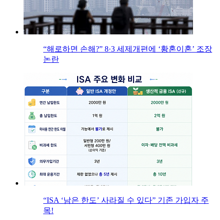
“해로하면 손해?” 8·3 세제개편에 ‘황혼이혼’ 조장
논란
“ISA ‘남은 한도’ 사라질 수 있다” 기존 가입자 주
목!