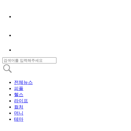
전체뉴스
피플
헬스
라이프
컬처
머니
테마