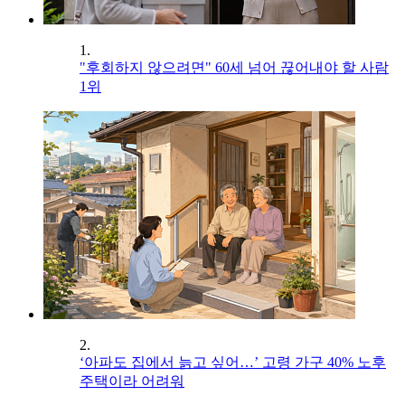
1.
"후회하지 않으려면" 60세 넘어 끊어내야 할 사람
1위
2.
‘아파도 집에서 늙고 싶어…’ 고령 가구 40% 노후
주택이라 어려워