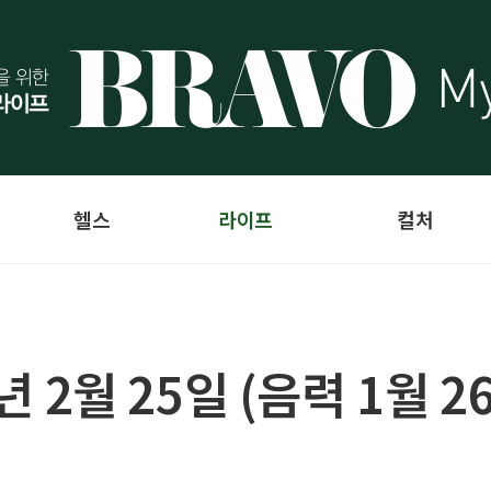
헬스
라이프
컬처
4년 2월 25일 (음력 1월 