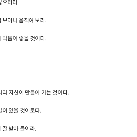
많으리라.
씩 보이니 움직여 보라.
리 막음이 좋을 것이다.
니라 자신이 만들어 가는 것이다.
일이 있을 것이로다.
 잘 받아 들이라.