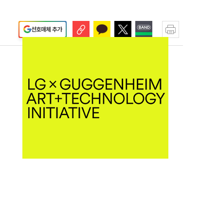
선호매체 추가