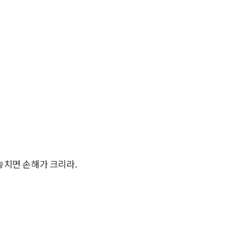
 놓치면 손해가 크리라.