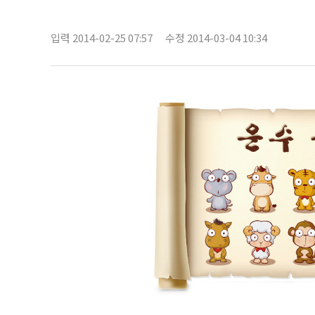
입력 2014-02-25 07:57
수정 2014-03-04 10:34