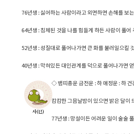
76년생 : 싫어하는 사람이라고 외면하면 손해를 보는
64년생 : 침체된 것을 나를 힘들게 하든 사람이 풀어 
52년생 : 성질대로 풀어나가면 큰 화를 불러일으킬 
40년생 : 막혀있든 대인관계를 덕으로 풀어나가면 얻
◇ 뱀띠총운 금전운 : 하 애정운 : 하 건강
캄캄한 그믐날밤이 있으면 밝은 달이 
77년생 : 망설이든 어려운 일이 술술 