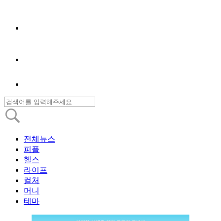
전체뉴스
피플
헬스
라이프
컬처
머니
테마