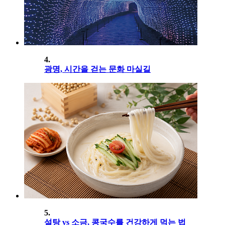
4.
광명, 시간을 걷는 문화 마실길
5.
설탕 vs 소금, 콩국수를 건강하게 먹는 법