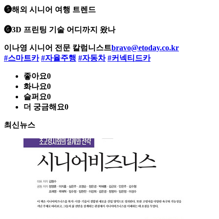
❺해외 시니어 여행 트렌드
❻3D 프린팅 기술 어디까지 왔나
이나영 시니어 전문 칼럼니스트
bravo@etoday.co.kr
#스마트카
#자율주행
#자동차
#커넥티드카
좋아요
0
화나요
0
슬퍼요
0
더 궁금해요
0
최신뉴스