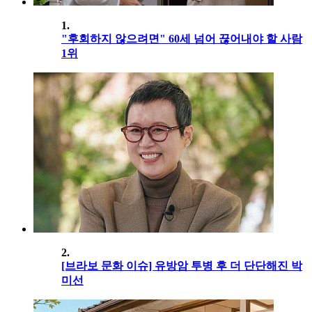
1.
"후회하지 않으려면" 60세 넘어 끊어내야 할 사람
1위
2.
[브라보 문화 이슈] 유방암 투병 후 더 단단해진 박
미선