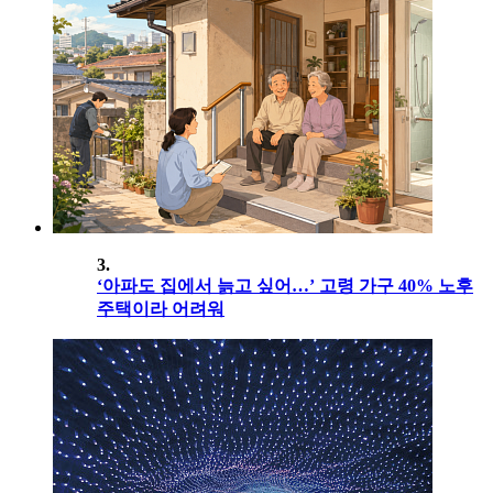
3.
‘아파도 집에서 늙고 싶어…’ 고령 가구 40% 노후
주택이라 어려워