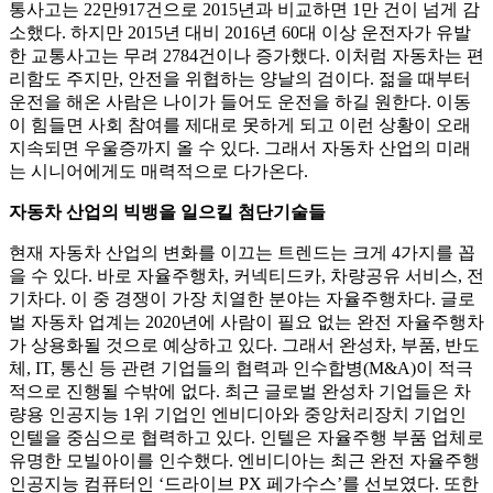
통사고는 22만917건으로 2015년과 비교하면 1만 건이 넘게 감
소했다. 하지만 2015년 대비 2016년 60대 이상 운전자가 유발
한 교통사고는 무려 2784건이나 증가했다. 이처럼 자동차는 편
리함도 주지만, 안전을 위협하는 양날의 검이다. 젊을 때부터
운전을 해온 사람은 나이가 들어도 운전을 하길 원한다. 이동
이 힘들면 사회 참여를 제대로 못하게 되고 이런 상황이 오래
지속되면 우울증까지 올 수 있다. 그래서 자동차 산업의 미래
는 시니어에게도 매력적으로 다가온다.
자동차 산업의 빅뱅을 일으킬 첨단기술들
현재 자동차 산업의 변화를 이끄는 트렌드는 크게 4가지를 꼽
을 수 있다. 바로 자율주행차, 커넥티드카, 차량공유 서비스, 전
기차다. 이 중 경쟁이 가장 치열한 분야는 자율주행차다. 글로
벌 자동차 업계는 2020년에 사람이 필요 없는 완전 자율주행차
가 상용화될 것으로 예상하고 있다. 그래서 완성차, 부품, 반도
체, IT, 통신 등 관련 기업들의 협력과 인수합병(M&A)이 적극
적으로 진행될 수밖에 없다. 최근 글로벌 완성차 기업들은 차
량용 인공지능 1위 기업인 엔비디아와 중앙처리장치 기업인
인텔을 중심으로 협력하고 있다. 인텔은 자율주행 부품 업체로
유명한 모빌아이를 인수했다. 엔비디아는 최근 완전 자율주행
인공지능 컴퓨터인 ‘드라이브 PX 페가수스’를 선보였다. 또한