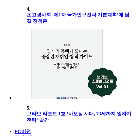
4.
초고령사회 ‘제1차 국가인구전략 기본계획’에 담
길 정책은
5.
브라보 리포트 1호 ‘사오정 시대, 73세까지 일하기
전략’ 발간
PC버전