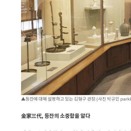
▲등잔에 대해 설명하고 있는 김형구 관장.(사진 박규민 parkky
金家三代, 등잔의 소중함을 알다