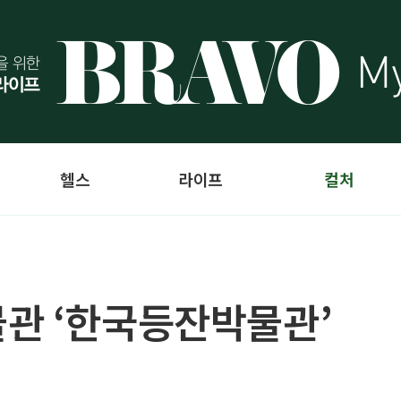
헬스
라이프
컬처
관 ‘한국등잔박물관’