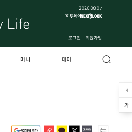
2026.08.07
로그인
회원가입
머니
테마
가
가
선호매체 추가