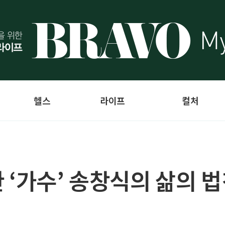
헬스
라이프
컬처
 ‘가수’ 송창식의 삶의 