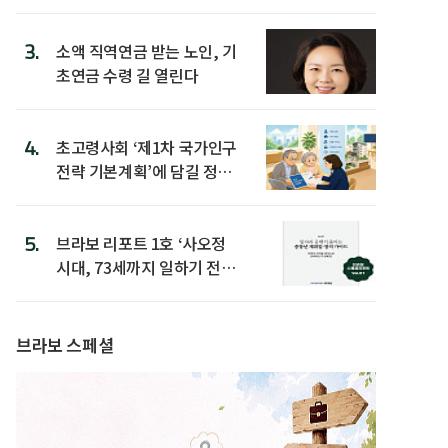
3.
소액 직역연금 받는 노인, 기
초연금 수령 길 열린다
4.
초고령사회 ‘제1차 국가인구
전략 기본계획’에 담길 정책
은
5.
브라보 리포트 1호 ‘사오정
시대, 73세까지 일하기 전략’
발간
브라보 스페셜