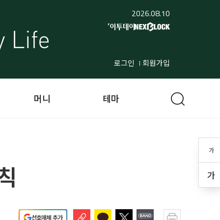
2026.08.10
로그인
회원가입
머니
테마
가
법칙
가
선호매체 추가