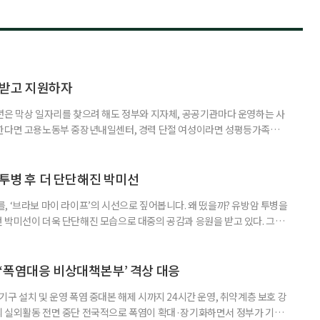
담받고 지원하자
년은 막상 일자리를 찾으려 해도 정부와 지자체, 공공기관마다 운영하는 사
원한다면 고용노동부 중장년내일센터, 경력 단절 여성이라면 성평등가족부
득을 함께 원한다면 보건복지부 노인일자리사업이 출발점이 될 수 있다.
 활용하는 것만으로도 새로운 일을 시작하는 문턱이 훨씬 낮아진다. 취업
 국민취업지원제도 구직활동이 쉽지 않은 사람을 위한 제도다. 개인별 취
 투병 후 더 단단해진 박미선
, ‘브라보 마이 라이프’의 시선으로 짚어봅니다. 왜 떴을까? 유방암 투병을
 박미선이 더욱 단단해진 모습으로 대중의 공감과 응원을 받고 있다. 그러
널에 출연한 그는 방송 활동을 그만하라는 악성 댓글을 받았다고 고백해 눈
삶을 이어가고 있는 박미선은 왜 이전보다 더 큰 관심과 사랑을 받고 있을
 소식 박미선은 재치 있는 말솜씨와 공감 능력으로
‘폭염대응 비상대책본부’ 격상 대응
구 설치 및 운영 폭염 중대본 해제 시까지 24시간 운영, 취약계층 보호 강
리 실외활동 전면 중단 전국적으로 폭염이 확대·장기화하면서 정부가 기존