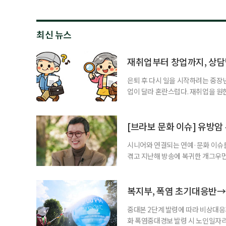
최신 뉴스
재취업부터 창업까지, 상
은퇴 후 다시 일을 시작하려는 중장
업이 달라 혼란스럽다. 재취업을 
여성새로일하기센터, 사회참여와 소
자신의 상황에 맞는 지원기관을 알고
준비부터 구직 수당까지 고용노동부
[브라보 문화 이슈] 유방암
업 지원 계획을 세
시니어와 연결되는 연예·문화 이슈를
겪고 지난해 방송에 복귀한 개그우먼
나 최근 개그맨 김영철의 유튜브 채
길을 끌었다. 투병 이후에도 자신의 
까. 오랜 방송 생활 뒤 전해진 투병
복지부, 폭염 초기대응반→
중대본 2단계 발령에 따라 비상대응기
화 폭염중대경보 발령 시 노인일자