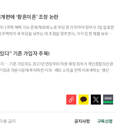
’로 격상했다. 7일 보건복지부에 따르면 정은경 장관 주재로 폭염 대응
본부를 구성·운영하기로 했다. 이번 조치는 지난 2일 폭염 중앙재난안전대
령된 이후에도 폭염이 전국적으로 확대되고 장기화한 데 따른 것이다. 기존에
제개편에 ‘황혼이혼’ 조장 논란
뒤 1주택 혜택 가능 존재 해로에 노후 부담 증가 막아야 정부가 3일 발표한
주택자의 세 부담을 낮추는 데 초점을 맞추면서, 각각 집 한 채를 보유한
것보다 이혼이 경제적으로 유리해질 수 있다는 분석이 나온다. 종합부동산
1주택 공제와 세액공제 적용 여부는 부부를 하나의 세대로 묶어 판단한다. 부
 세대가 두 채를 가진 것으로 보지만, 실제 이혼해 주거와 생계를 분
수 있다” 기존 가입자 주목!
폐지…. 기존 가입자도 2027년 연장부터 적용 예정 정부가 개인종합자산관
내 기업과 자본시장에 투자하면 이자· 배당 소득을 전액 비과세하는 ‘생산적
소득 이하 청년에게는 납입액의 10%를 소득공제 해주는 방안도 추진한다. 다만
 주목해야 한다. 그동안 사용하지 않고 쌓아둔 ISA 납입한도가 사라질 수 있
개편안이 국회 통과 후 그대로 시행된다면 법 시행 전 본
 이용 금지
공지사항
구독신청