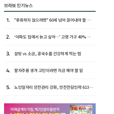
브라보 인기뉴스
1.
"후회하지 않으려면" 60세 넘어 끊어내야 할 사
람 1위
2.
‘아파도 집에서 늙고 싶어…’ 고령 가구 40% 노
후 주택이라 어...
3.
설탕 vs 소금, 콩국수를 건강하게 먹는 법
4.
팔자주름 생겨 고민이라면 지금 해야 할 일
5.
노인일자리 안전관리 강화, 안전전담인력 613명
첫 배치