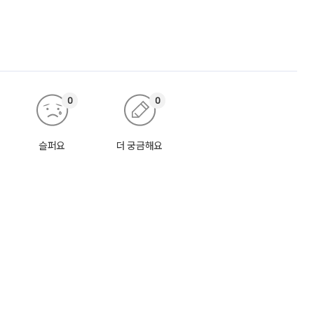
0
0
슬퍼요
더 궁금해요