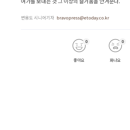
여가를 보내는 것 그 이상의 즐거움을 안겨준다.
변용도 시니어기자
bravopress@etoday.co.kr
0
0
좋아요
화나요