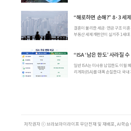
초기대응반을 ‘폭염대응 비상대책본부
긴급회의를 열고 폭염대응 비상대책
책본부(중대본) 2단계(심각)가 발
“해로하면 손해?” 8·3 세
운영
결혼이 불리한 세금·연금 구조 이혼 
부동산 세제개편안이 실거주 1세대 1
고령 부부에게는 혼인을 유지하는 
세는 개인별로 부과하지만, 1세대 
부가 각자 집 한 채씩을 보유하면 한
“ISA ‘남은 한도’ 사라질 
일반 ISA는 미사용 납입한도 이월 
리계좌(ISA)를 대폭 손질한다. 국
금융 ISA’를 새로 만들고, 일정 
기존 ISA 가입자라면 이번 개편안에
기 때문이다. 지난 3일 발표된 세제
저작권자 ⓒ 브라보마이라이프 무단전재 및 재배포, AI학습