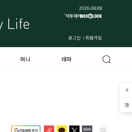
2026.08.08
로그인
회원가입
머니
테마
가
가
선호매체 추가