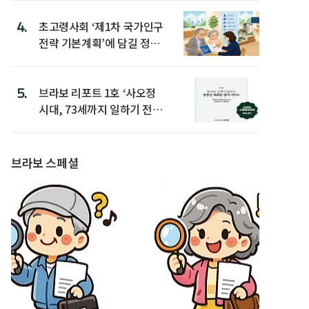
4.
초고령사회 ‘제1차 국가인구
전략 기본계획’에 담길 정책
은
5.
브라보 리포트 1호 ‘사오정
시대, 73세까지 일하기 전략’
발간
브라보 스페셜