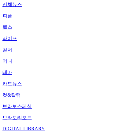
전체뉴스
피플
헬스
라이프
컬처
머니
테마
카드뉴스
컷&칼럼
브라보스페셜
브라보리포트
DIGITAL LIBRARY