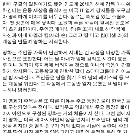
한때 구글의 일원이기도 했던 인도계 26세의 신예 감독 아니쉬
차간티는 온통 세상을 움직이는 미국 IT 업계 강자들을 도구삼
아 영리하게 이야기를 버무린다. 장르는 속도감 있는 스릴러
다. 첫 장면이 매우 낯익다. 초원과 푸른 하늘이 펼쳐진 윈도우
의 초기화면이다. 주인공 데이빗 킴(존 조)이 새로 산 맥북에
자신과 아내 파멜라 킴(사라 손) 그리고 딸 마고 킴(미셸 라)의
계정을 만들며 영화는 시작한다.
영화는 주인공 가족이 단란하게 지내는 긴 과정을 다양한 가족
사진으로 표현한다. 어느 날 아내가 암에 걸리고 시간이 흐른
후 아내 계정이 휴지통에 버려지는 것으로 아내의 죽음이 간결
하게 암시된다. 고등학교에 진학한 딸이 스터디그룹에 간 어느
날 밤 사라진다. 주인공은 딸을 찾기 위해 딸의 페이스북 등 모
든 계정을 뒤진다. 그 과정에서 그동안 알지 못했던 비밀이 하
나하나 밝혀진다.
이 영화가 주목받은 또 다른 이유는 주요 등장인물이 한국인들
로 구성되었다는 점이다. 할리우드 영화에서 주요 등장인물이
아시아인으로 구성된 영화는 거의 처음이지 싶다. 그런 점에서
이 영화는 미국 내 아시아인의 삶을 넌지시 드러낸다. 딸의 계
정을 뒤지던 중 딸의 친구가 거의 없다는 사실에 놀란다. 주인
공은 딸의 사진 계정과 SNS 그리고 채팅의 흔적을 통해 몇 가