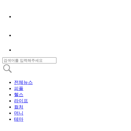
전체뉴스
피플
헬스
라이프
컬처
머니
테마