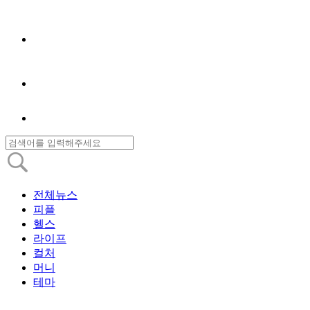
전체뉴스
피플
헬스
라이프
컬처
머니
테마