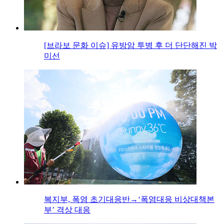
[브라보 문화 이슈] 유방암 투병 후 더 단단해진 박
미선
복지부, 폭염 초기대응반→‘폭염대응 비상대책본
부’ 격상 대응