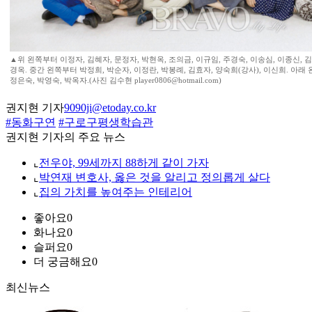
▲위 왼쪽부터 이정자, 김혜자, 문정자, 박현옥, 조의금, 이규임, 주경숙, 이송심, 이종신, 김
경옥. 중간 왼쪽부터 박정희, 박순자, 이정란, 박봉례, 김효자, 양숙희(강사), 이신희. 아래
정은숙, 박영숙, 박옥자.(사진 김수현 player0806@hotmail.com)
권지현 기자
9090ji@etoday.co.kr
#동화구연
#구로구평생학습관
권지현 기자의 주요 뉴스
⌞
전우야, 99세까지 88하게 같이 가자
⌞
박연재 변호사, 옳은 것을 알리고 정의롭게 살다
⌞
집의 가치를 높여주는 인테리어
좋아요
0
화나요
0
슬퍼요
0
더 궁금해요
0
최신뉴스