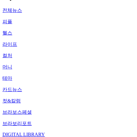
전체뉴스
피플
헬스
라이프
컬처
머니
테마
카드뉴스
컷&칼럼
브라보스페셜
브라보리포트
DIGITAL LIBRARY