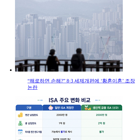
“해로하면 손해?” 8·3 세제개편에 ‘황혼이혼’ 조장
논란