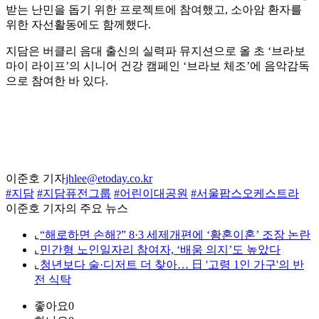
받는 난민을 돕기 위한 프로젝트에 참여했고, 소아암 환자를
위한 자선활동에도 함께했다.
지담은 버클리 음대 출신의 실력파 뮤지션으로 올 초 ‘브라보
마이 라이프’의 시니어 건강 캠페인 ‘브라보 체조’에 음악감독
으로 참여한 바 있다.
이준호 기자
jhlee@etoday.co.kr
#지담
#지담퓨전그룹
#어린이대공원
#서울팝스오케스트라
이준호 기자의 주요 뉴스
⌞
“해로하면 손해?” 8·3 세제개편에 ‘황혼이혼’ 조장 논란
⌞
민간형 노인일자리 참여자, ‘배움 의지’도 높았다
⌞
청년보다 술·디저트 더 찾아… 日 '고령 1인 가구'의 반
전 식탁
좋아요
0