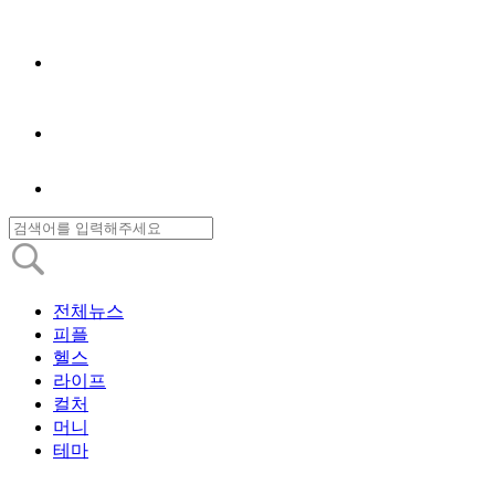
전체뉴스
피플
헬스
라이프
컬처
머니
테마