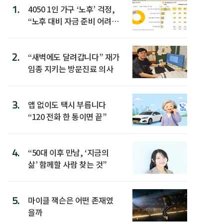
1.
4050 1인 가구 ‘노후’ 걱정,
“노후 대비 자금 준비 어려
워”
2.
“새벽에도 달려갑니다” 재가
임종 지키는 방문진료 의사
3.
앱 없이도 택시 부릅니다
“120 전화 한 통이면 끝”
4.
“50대 이후 만남, ‘지금의
삶’ 함께할 사람 찾는 것”
5.
마이클 잭슨은 어떤 존재였
을까