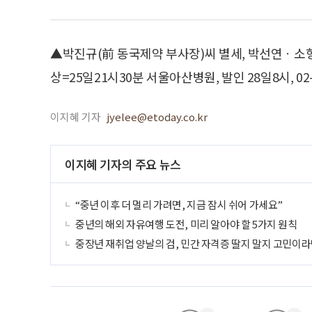
▲박진규(前 동국제약 부사장)씨 별세, 박선연ㆍ소형씨
상=25일21시30분 서울아산병원, 발인 28일8시, 02-3
이지혜 기자
jyelee@etoday.co.kr
이지혜 기자의 주요 뉴스
“중년 이후 더 멀리 가려면, 지금 잠시 쉬어 가세요”
중년의 해외 자유여행 도전, 미리 알아야 할 5가지 원칙
중장년 재취업 양날의 검, 민간 자격증 딸지 말지 고민이라