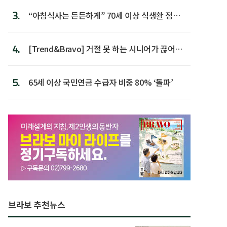
3.
“아침식사는 든든하게” 70세 이상 식생활 점수
가장 높아
4.
[Trend&Bravo] 거절 못 하는 시니어가 끊어야
할 행동 5
5.
65세 이상 국민연금 수급자 비중 80% ‘돌파’
브라보 추천뉴스