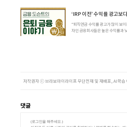
for 5060 창직사례집’을 바탕으로 ‘
싶었나요? ▷ 내가 살아오며 ‘이렇게 바
2._______________ 3._____
‘IRP 이전’ 수익률 광고보
“퇴직연금 수익률 광고가 많이 보이는
자인 금융회사들은 높은 수익률과 낮
가입자를 유치한다. 하지만 수익률이
운용하는 자금인 만큼, 광고보다 먼저
사들이 내세우는 퇴직연금 수익률은 
저작권자 ⓒ 브라보마이라이프 무단전재 및 재배포, AI학습
댓글