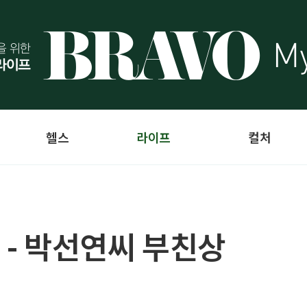
헬스
라이프
컬처
 - 박선연씨 부친상