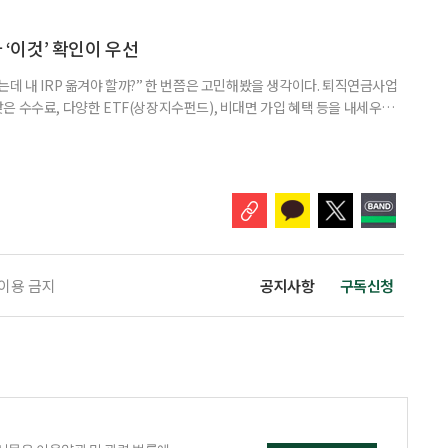
브라보 마이 라이프’ 재구성. STEP 1. 내 안의 재료 찾기 1. 무엇을 바꾸고
뀌면 좋겠다’고 느낀 일은? 1._______________
__________ ▷ 그중 내가 직접 해볼 만
다 ‘이것’ 확인이 우선
데 내 IRP 옮겨야 할까?” 한 번쯤은 고민해봤을 생각이다. 퇴직연금사업
은 수수료, 다양한 ETF(상장지수펀드), 비대면 가입 혜택 등을 내세우며
 높다고 해서 무조건 옮기는 것만이 정답은 아니다. 퇴직연금은 오랜 기간
 확인해야 할 사항이 있다. 수익률 광고, 먼저 기준부터 봐야 한다 금융회
눈에 잘 들어온다. 하지만 수익률 숫자는 기준에 따라달라질 수 있다.
 이용 금지
공지사항
구독신청