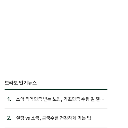
브라보 인기뉴스
1.
소액 직역연금 받는 노인, 기초연금 수령 길 열린
다
2.
설탕 vs 소금, 콩국수를 건강하게 먹는 법