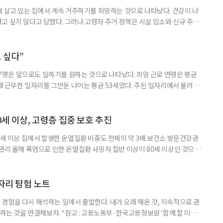
재 살고 있는 집에서 계속 거주하기를 희망하는 것으로 나타났다. 건강이 나
고 싶지 않다고 답했다. 그러나 고령자 주거 정책은 시설 입소와 신규 주택
 시행을 계기로 집수리부터 퇴원 후 임시 거처, 방문 돌봄까지 연결하는 주거
나왔다. 6일 건축공간연구원(AURI)이 발간한 ‘건축과 도시 공간’ 2026년
 고령자 주거-돌봄 협업 체계 구축 방안’ 보고서는 고
 싶다”
중 7명은 앞으로도 일하기를 원하는 것으로 나타났다. 희망 근로 연령은 평균
오래 근무한 일자리를 그만둔 나이는 평균 53세였다. 주된 일자리에서 물러난
의 현실이 통계로 확인됐다. 고령층 취업자 1012만 5000명 국가데이터
제활동인구조사 고령층 부가조사 결과’에 따르면 55~79세 인구는 1701만
 증가했다. 15세 이상 인구에서 차지하는 비중은
0세 이상, 고령층 집중 보호 추진
0세 이상 집에서 발생한 온열질환 비중도 전체의 약 3배 보건소 방문건강관
 관리 올해 폭염으로 인한 온열질환 사망자 절반 이상이 80세 이상인 것으로
 방문건강관리사업을 통해 80세 이상 고령자 보호를 추진한다. 6일 복지부
까지 질병관리청으로 신고된 온열질환자는 총 2441명으로 이 중 65세 이상
이상은 300명(12.3%)으로 집계됐다. 연령별 환자 수
일자리 탐험 노트
경험을 다시 해석하는 일에서 출발한다. 내가 오래 해온 것, 지속적으로 관
 하는 것을 연결해보자. *참고 : 고용노동부·한국고용정보원 ‘함께 할 미래