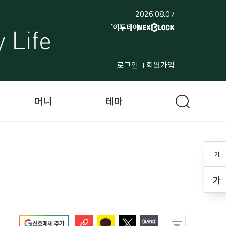
2026.08.07
로그인
회원가입
머니
테마
가
가
선호매체 추가