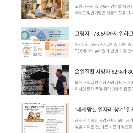
고령가구의 87.2%는 건강할 때 현
빠져도 절반가량은 지금의 집을 떠나
공급에 무게가 실려 있다. 통합돌봄
지원 체계를 구축해야 한다는 제언이 
여름호에 실린 ‘통합돌봄 시행에 따른
고령자 “73.6세까지 일하고
우리나라 55~79세 고령층 10명 
73.6세까지 높아졌다. 반면 가장 
뒤에도 상당 기간 일해야 하는 고령층
처가 5일 발표한 ‘2026년 5월 경
7000명으로, 1년 전보다 57만 명
온열질환 사망자 62%가 8
올해 온열질환 추정 사망자 62% 8
리사업 통해 폭염 취약 고령층 집중
나타났다. 이에 정부가 전국 보건소
에 따르면 5월 15일부터 이달 4일
고령층은 825명(33.8%), 80세 
‘내게 맞는 일자리 찾기’ 
창직은 거창한 사업계획서보다 자기 
심을 가져온 것, 다른 사람이 필요로