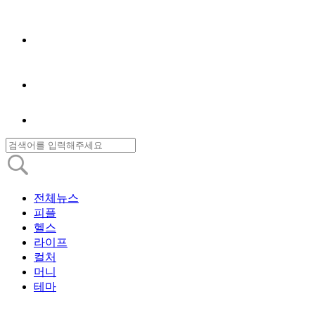
전체뉴스
피플
헬스
라이프
컬처
머니
테마