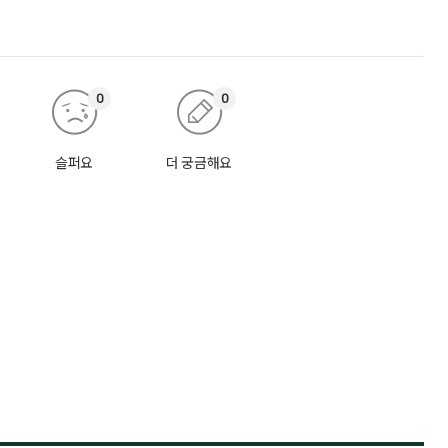
0
0
슬퍼요
더 궁금해요