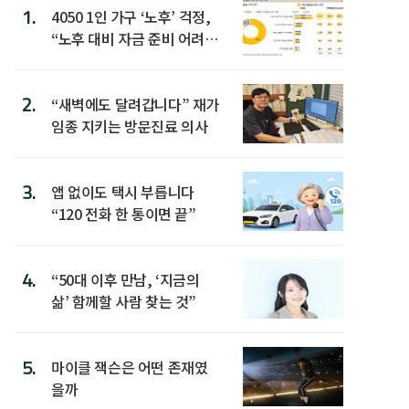
1.
4050 1인 가구 ‘노후’ 걱정,
“노후 대비 자금 준비 어려
워”
2.
“새벽에도 달려갑니다” 재가
임종 지키는 방문진료 의사
3.
앱 없이도 택시 부릅니다
“120 전화 한 통이면 끝”
4.
“50대 이후 만남, ‘지금의
삶’ 함께할 사람 찾는 것”
5.
마이클 잭슨은 어떤 존재였
을까