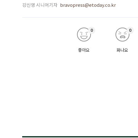
강신영 시니어기자
bravopress@etoday.co.kr
0
0
좋아요
화나요