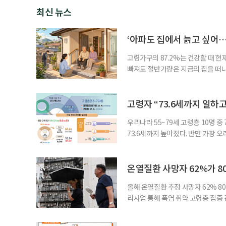
최신 뉴스
‘아파도 집에서 늙고 싶어…
고령가구의 87.2%는 건강할 때 현
빠져도 절반가량은 지금의 집을 떠나
공급에 무게가 실려 있다. 통합돌봄
지원 체계를 구축해야 한다는 제언이 
여름호에 실린 ‘통합돌봄 시행에 따른
고령자 “73.6세까지 일하고
우리나라 55~79세 고령층 10명 
73.6세까지 높아졌다. 반면 가장 
뒤에도 상당 기간 일해야 하는 고령층
처가 5일 발표한 ‘2026년 5월 경
7000명으로, 1년 전보다 57만 명
온열질환 사망자 62%가 8
올해 온열질환 추정 사망자 62% 8
리사업 통해 폭염 취약 고령층 집중
나타났다. 이에 정부가 전국 보건소
에 따르면 5월 15일부터 이달 4일