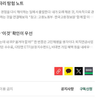
이상은 300명(12.3%)으로 집계됐다. 연령별 환자 수
일자리 탐험 노트
경험을 다시 해석하는 일에서 출발한다. 내가 오래 해온 것, 지속적으로 관
 하는 것을 연결해보자. *참고 : 고용노동부·한국고용정보원 ‘함께 할 미래
브라보 마이 라이프’ 재구성. STEP 1. 내 안의 재료 찾기 1. 무엇을 바꾸고
뀌면 좋겠다’고 느낀 일은? 1._______________
__________ ▷ 그중 내가 직접 해볼 만
다 ‘이것’ 확인이 우선
데 내 IRP 옮겨야 할까?” 한 번쯤은 고민해봤을 생각이다. 퇴직연금사업
은 수수료, 다양한 ETF(상장지수펀드), 비대면 가입 혜택 등을 내세우며
 높다고 해서 무조건 옮기는 것만이 정답은 아니다. 퇴직연금은 오랜 기간
 확인해야 할 사항이 있다. 수익률 광고, 먼저 기준부터 봐야 한다 금융회
눈에 잘 들어온다. 하지만 수익률 숫자는 기준에 따라달라질 수 있다.
 이용 금지
공지사항
구독신청