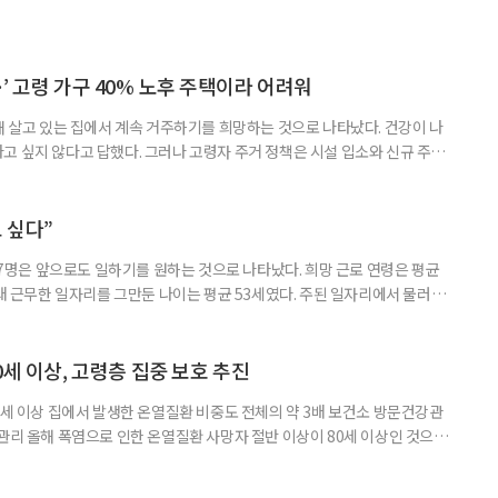
’ 고령 가구 40% 노후 주택이라 어려워
재 살고 있는 집에서 계속 거주하기를 희망하는 것으로 나타났다. 건강이 나
고 싶지 않다고 답했다. 그러나 고령자 주거 정책은 시설 입소와 신규 주택
 시행을 계기로 집수리부터 퇴원 후 임시 거처, 방문 돌봄까지 연결하는 주거
나왔다. 6일 건축공간연구원(AURI)이 발간한 ‘건축과 도시 공간’ 2026년
 고령자 주거-돌봄 협업 체계 구축 방안’ 보고서는 고
 싶다”
중 7명은 앞으로도 일하기를 원하는 것으로 나타났다. 희망 근로 연령은 평균
오래 근무한 일자리를 그만둔 나이는 평균 53세였다. 주된 일자리에서 물러난
의 현실이 통계로 확인됐다. 고령층 취업자 1012만 5000명 국가데이터
제활동인구조사 고령층 부가조사 결과’에 따르면 55~79세 인구는 1701만
 증가했다. 15세 이상 인구에서 차지하는 비중은
0세 이상, 고령층 집중 보호 추진
0세 이상 집에서 발생한 온열질환 비중도 전체의 약 3배 보건소 방문건강관
 관리 올해 폭염으로 인한 온열질환 사망자 절반 이상이 80세 이상인 것으로
 방문건강관리사업을 통해 80세 이상 고령자 보호를 추진한다. 6일 복지부
까지 질병관리청으로 신고된 온열질환자는 총 2441명으로 이 중 65세 이상