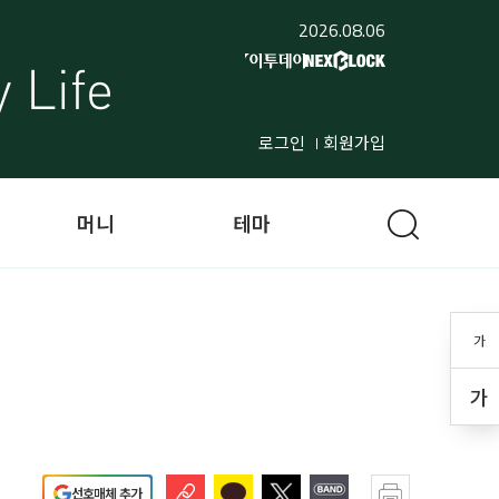
2026.08.06
로그인
회원가입
머니
테마
가
가
선호매체 추가