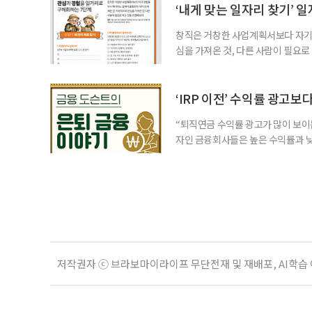
고령층은 825명(33.8%), 80세 
‘내게 맞는 일자리 찾기’ 
창직은 거창한 사업계획서보다 자기 
심을 가져온 것, 다른 사람이 필요로
for 5060 창직사례집’을 바탕으로 ‘
싶었나요? ▷ 내가 살아오며 ‘이렇게 바
2._______________ 3._____
‘IRP 이전’ 수익률 광고보
“퇴직연금 수익률 광고가 많이 보이는
자인 금융회사들은 높은 수익률과 낮
가입자를 유치한다. 하지만 수익률이
운용하는 자금인 만큼, 광고보다 먼저
사들이 내세우는 퇴직연금 수익률은 
저작권자 ⓒ 브라보마이라이프 무단전재 및 재배포, AI학습