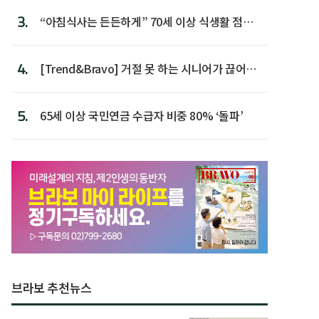
3.
“아침식사는 든든하게” 70세 이상 식생활 점수
가장 높아
4.
[Trend&Bravo] 거절 못 하는 시니어가 끊어야
할 행동 5
5.
65세 이상 국민연금 수급자 비중 80% ‘돌파’
브라보 추천뉴스