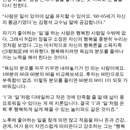
다시 전한다.
“사람은 일이 있어야 삶을 유지할 수 있어요. ‘60~65세가 자신
의 황금기였다’는 김형석 교수님 말에 공감합니다.”
자기가 좋아하는 ‘일’을 하는 사람은 행복한 사람일 수밖에 없
다. 그래서 N잡러 장필규 소장은 자신의 행복을 충분히 누리는
것처럼 보였다. 그는 마지막으로 자신의 행복론을 소욕지족
(少欲知足)에 비유했다. 행복해지려면 욕심의 분모를 줄여나
가는 노력을 해야 한다는 것이다.
“욕심의 분모를 자꾸 키우면 내려놓기가 안 되는 사람이에요.
100분의 60과 60분의 60을 비교해보세요. 후자는 60만으로도
부족함이 없죠. 이렇듯 분모를 줄이면 60분의 60이 1이 되듯 가
벼워집니다.
‘1’과 ‘일’처럼 디테일하고 작은 것에 만족할 줄 알 때 삶이 풍
요로워질 수 있다는 게 제 지론입니다. 결국 ‘1’과 ‘일’처럼 은
퇴 후 행복하게 살게 해줄 수 있는 놀이와도 같은 것이죠.”
노후에 좋아하는 일을 찾게 되면 많고 적음을 떠나 돈과 건강,
관계, 여가 등이 자연스럽게 따라온다고 강조하는 그는 “행복