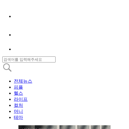
전체뉴스
피플
헬스
라이프
컬처
머니
테마