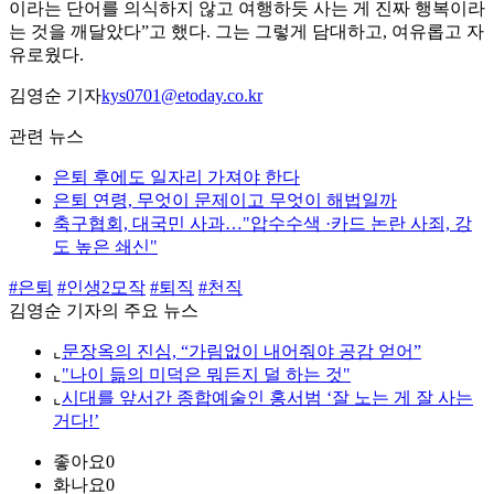
이라는 단어를 의식하지 않고 여행하듯 사는 게 진짜 행복이라
는 것을 깨달았다”고 했다. 그는 그렇게 담대하고, 여유롭고 자
유로웠다.
김영순 기자
kys0701@etoday.co.kr
관련 뉴스
은퇴 후에도 일자리 가져야 한다
은퇴 연령, 무엇이 문제이고 무엇이 해법일까
축구협회, 대국민 사과…"압수수색 ·카드 논란 사죄, 강
도 높은 쇄신"
#은퇴
#인생2모작
#퇴직
#천직
김영순 기자의 주요 뉴스
⌞
문장옥의 진심, “가림없이 내어줘야 공감 얻어”
⌞
"나이 듦의 미덕은 뭐든지 덜 하는 것"
⌞
시대를 앞서간 종합예술인 홍서범 ‘잘 노는 게 잘 사는
거다!’
좋아요
0
화나요
0