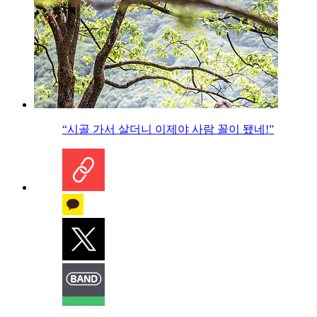
“시골 가서 살더니 이제야 사람 꼴이 됐네!”