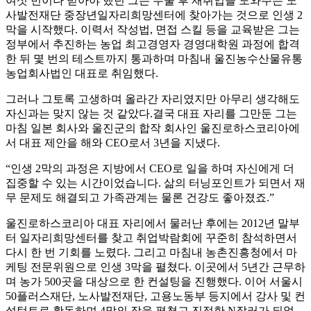
여섯 번이나 받아야 했던 그는 수술 후 재취업을 도와주는 노
사발전재단 중장년일자리희망센터에 찾아가는 것으로 인생 2
막을 시작했다. 이력서 작성법, 면접 스킬 등을 교육받은 그는
정부에서 추진하는 농업 최고경영자 경영대학원 과정에 합격
한 뒤 몇 번의 테스트까지 통과하며 마침내 울진농수산물유통
농업회사법인 대표로 취임했다.
그러나 그토록 고생하며 올라간 자리였지만 아무리 생각해도
자신과는 맞지 않는 것 같았다.결국 대표 자리를 그만둔 그는
마침 일본 회사와 울진군의 합작 회사인 울진로하스코리아에
서 대표 제안을 해와 CEO로서 3년을 지냈다.
“인생 2막의 과정은 지방에서 CEO로 일을 하며 자신에게 더
집중할 수 있는 시간이었습니다. 삶의 터닝포인트가 되면서 재
무 문제도 해결되고 가족관계는 물론 건강도 좋아졌죠.”
울진로하스코리아 대표 자리에서 물러난 후에는 2012년 말부
터 일자리희망센터를 찾고 취업박람회에 꾸준히 참석하면서
다시 한 번 기회를 노렸다. 그리고 마침내 농촌진흥청에서 마
케팅 전문위원으로 인생 3막을 펼쳤다. 이곳에서 5년간 근무하
며 농가 500곳을 대상으로 한 컨설팅을 진행했다. 이어 서울시
50플러스재단, 노사발전재단, 고용노동부 등지에서 강사 및 컨
설턴트로 활동하며 4막의 장을 펼쳤고 진정한 N잡러가 되었