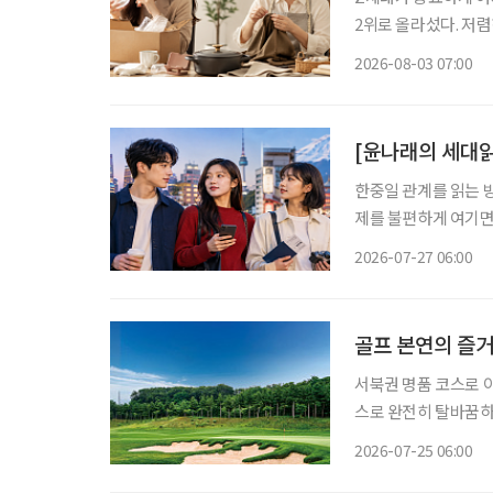
2위로 올라섰다. 저
싸게 샀다가 품질에 
2026-08-03 07:00
으로 계산하기 시작했다
[윤나래의 세대읽
한중일 관계를 읽는 방
제를 불편하게 여기면
음식과 왕홍체험을 소
2026-07-27 06:00
지 않는다. 여행지, 
골프 본연의 즐
서북권 명품 코스로 
스로 완전히 탈바꿈하고 골프
나 자신만의 ‘인생 코
2026-07-25 06:00
운 풍경 때문일 수도 