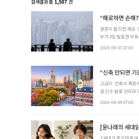
검색결과 총
1,507
건
“해로하면 손해?
결혼이 불리한 세금·연
부가 3일 발표한 부
맞추면서, 각각 집 
2026-08-07 07:00
“신축 안되면 기
고금리·건축비 폭등에 신규 개발 ‘스톱’ 입주율 90%
설 인수 발표 잇따라 미국 고령자 주거시설 시장에 지각변동이 나타나고 있다. 고령화로 입주
수요는 빠르게 늘지만
2026-08-04 07:00
지연되자 투자사들은 
[윤나래의 세대읽
Z세대가 중요하게 여기