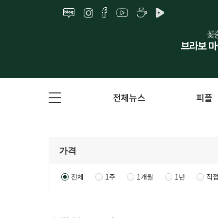
전체뉴스
피플
전체
1주
1개월
1년
직