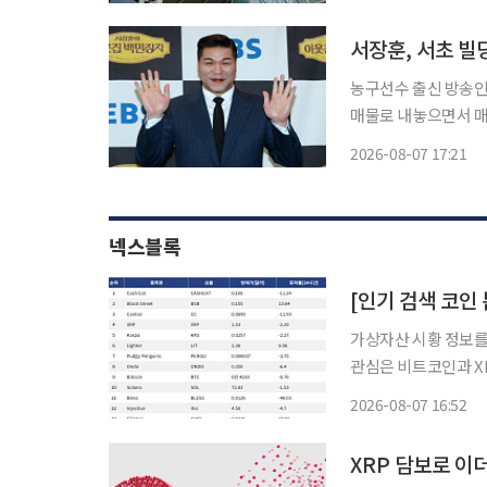
이날 이사회를 열고 보
서장훈, 서초 빌
농구선수 출신 방송인
매물로 내놓으면서 매각 
보 땅집고에 따르면 
2026-08-07 17:21
물로 등록됐다. 1986
넥스블록
가상자산 시황 정보를 
관심은 비트코인과 X
로 빠르게 확산하는 양상을 보였다. 대형주 가운데서는 XR
2026-08-07 16:52
안 2.29% 내렸지만
XRP 담보로 이