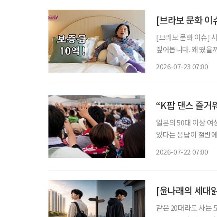
[브라보 문화 이
[브라보 문화 이슈] 
짚어봅니다. 왜 떴을까? 초고령사회에 실버타운을 향한 관심이 높아지는 가운데, 실버타운을
조명하는 미디어 콘텐츠
2026-07-23 07:00
원주인공’에서는 더 클
“K팝 댄스 즐거워
일본의 50대 이상 여
있다는 응답이 절반에
스마트폰 사용 능력을
2026-07-22 07:00
사례
[윤나래의 세대읽
같은 20대라도 사는 