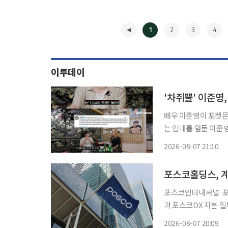
1
2
3
4
이투데이
'차쥐뿔' 이준영
배우 이준영이 포켓몬 카드 리셀러에 분노했
는 입대를 앞둔 이준영이 출연
어울리는 사람들이 트
2026-08-07 21:10
람이 있는데 발상 자
◀
포스코홀딩스, 계
포스코인터내셔널·포스코DX 지분
과 포스코DX 지분 일
의 지분율은 각각 50%로 낮
2026-08-07 20:09