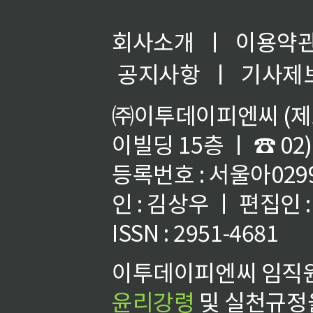
회사소개
ㅣ
이용약
공지사항
ㅣ
기사제
㈜이투데이피엔씨 (제호
이빌딩 15층 ㅣ ☎ 02)
등록번호 : 서울아02992
인 : 김상우 ㅣ 편집인
ISSN : 2951-4681
이투데이피엔씨 임직원
윤리강령
및 실천규정을