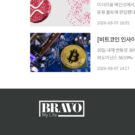
이더리움 메인넷에서 
운용 볼트에 편입됐다. 플레어 네트워크는 지난 3일(현지시간) 기관 디파이 운용사 
(Sentora)가 RL
2026-08-07 16:05
대출 프로토콜 모포(M
30일 내재 변동성 36%
려도미넌스 56.59%·공포탐욕지수
신호 없이 숨 고르기
2026-08-07 14:17
상방과 하방 어느 쪽