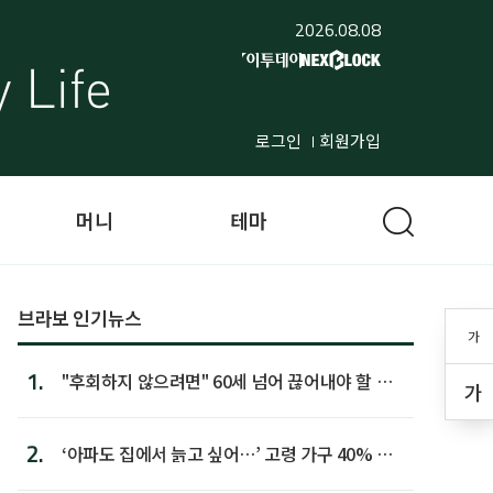
2026.08.08
로그인
회원가입
머니
테마
브라보 인기뉴스
가
1.
"후회하지 않으려면" 60세 넘어 끊어내야 할 사
가
람 1위
2.
‘아파도 집에서 늙고 싶어…’ 고령 가구 40% 노
후 주택이라 어...