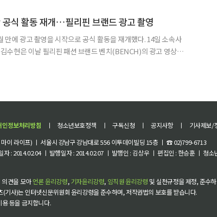
두 제품이 콘크리트의 품질 저하 문제를 얼마나 효과적으로 해결할
만 공식 활동 재개…필리핀 브랜드 광고 촬영
만에 광고 촬영을 시작으로 공식 활동을 재개했다. 14일 소속사
수현은 이날 필리핀 패션 브랜드 벤치(BENCH)의 광고 영상과
난해 3월 고(故) 김새론과 관련한 논란이 불거진 뒤 사실상 활동을
중단한 이후 처음 소화한 공식 일정이다. 김수현은 지난해 김새론과 미성년자
개인정보처리방침
ㅣ
청소년보호정책
ㅣ
구독신청
ㅣ
공지사항
ㅣ
기사제보/
이 라이프) ㅣ 서울시 강남구 강남대로 556 이투데이빌딩 15층 ㅣ ☎ 02)799-6713
 : 2014.02.04 ㅣ 발행일자 : 2014.02.07 ㅣ 발행인 : 김상우 ㅣ 편집인 : 한승훈 ㅣ
 의견을 모아
언론 윤리강령
,
기자윤리강령
,
임직원 윤리강령
및 실천규정을 제정, 준수하
츠(기사)는 인터넷신문위원회 윤리강령을 준수하며, 저작권법의 보호를 받습니다.
 이용 등을 금지합니다.