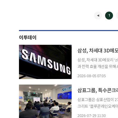
1
이투데이
삼성, 차세대 3D메모리
삼성, 차세대 3D메모리 ‘zHBM’ 공개.
과 전력 효율 개선을 위해
4일(현지시간) 로이터통
2026-08-05 07:05
샌타클래라컨벤션센터에서 열
◀
삼표그룹, 특수콘크리
삼표그룹은 삼표산업이 2
크리트 '블루콘레인오케이'
를 성공적으로 마쳤다고 29일 밝혔다. 이번 시연회는 최근 기후
2026-07-29 11:30