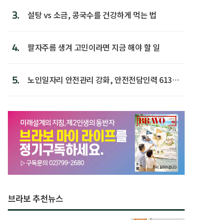
3.
설탕 vs 소금, 콩국수를 건강하게 먹는 법
4.
팔자주름 생겨 고민이라면 지금 해야 할 일
5.
노인일자리 안전관리 강화, 안전전담인력 613명
첫 배치
브라보 추천뉴스