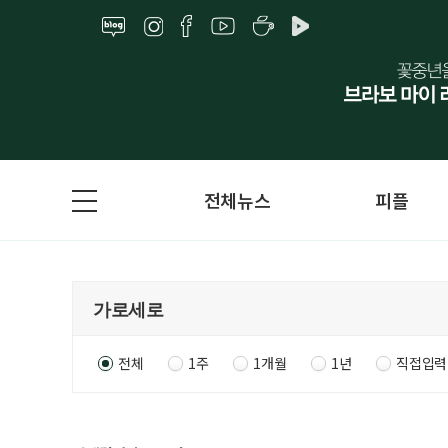
전체뉴스
피플
전체
1주
1개월
1년
직접입력