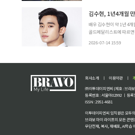
이 잦아진 건설 환경에서 
김수현, 1년4개월 
배우 김수현이 약 1년 4개월 
골드메달리스트에 따르면 김
화보 촬영을 진행했다. 지
2026-07-14 15:59
회사소개
ㅣ
이용약관
ㅣ
㈜이투데이피엔씨 (제호 : 브라보 마
등록번호 : 서울아02992 ㅣ 등록일자
ISSN : 2951-4681
이투데이피엔씨 임직원은 모두의
브라보 마이 라이프의 모든 콘텐
무단전재, 복사, 재배포, AI학습