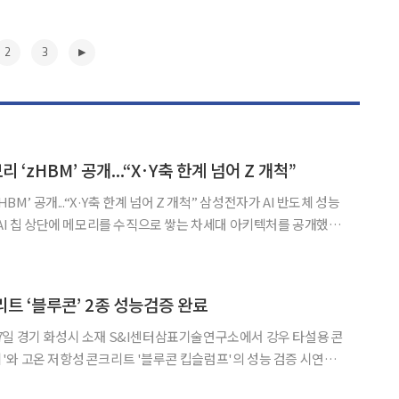
2
3
 ‘zHBM’ 공개...“X·Y축 한계 넘어 Z 개척”
..“X·Y축 한계 넘어 Z 개척” 삼성전자가 AI 반도체 성능
 AI 칩 상단에 메모리를 수직으로 쌓는 차세대 아키텍처를 공개했다.
신에 따르면 김경륜 삼성전자 D램개발실 상무는 미국 캘리포니아주
린 메모리 행사 ‘FMS 2026’에서
▶
트 ‘블루콘’ 2종 성능검증 완료
7일 경기 화성시 소재 S&I센터삼표기술연구소에서 강우 타설용 콘
와 고온 저항성 콘크리트 '블루콘 킵슬럼프'의 성능 검증 시연회
변화로 인해 기습 폭우와 폭염