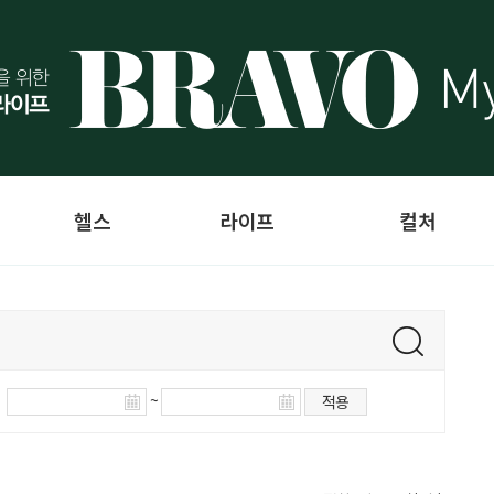
헬스
라이프
컬처
~
적용