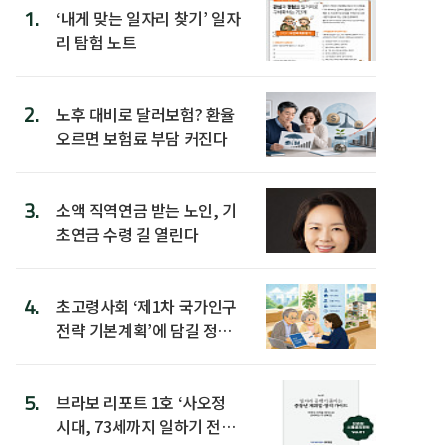
1.
‘내게 맞는 일자리 찾기’ 일자
리 탐험 노트
2.
노후 대비로 달러보험? 환율
오르면 보험료 부담 커진다
3.
소액 직역연금 받는 노인, 기
초연금 수령 길 열린다
4.
초고령사회 ‘제1차 국가인구
전략 기본계획’에 담길 정책
은
5.
브라보 리포트 1호 ‘사오정
시대, 73세까지 일하기 전략’