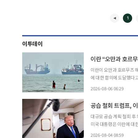
1
이투데이
이란 “오만과 호르무즈
이란이 오만과 호르무즈 해
에 대한 합의에 도달했다고 밝혔다. 5일(현지시간) 블룸버그통신에
이란 외무부 대변인은 이날
2026-08-06 06:29
한 통항로 구축을 목표로 
◀
공습 철회 트럼프, 
대규모 공습 계획 철회 후 외교
미국 대통령은 이란에 대한
기회”라고 압박했다. 그는
2026-08-04 08:59