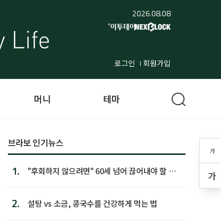
2026.08.08
로그인
회원가입
머니
테마
브라보 인기뉴스
가
1.
"후회하지 않으려면" 60세 넘어 끊어내야 할 사
가
람 1위
2.
설탕 vs 소금, 콩국수를 건강하게 먹는 법