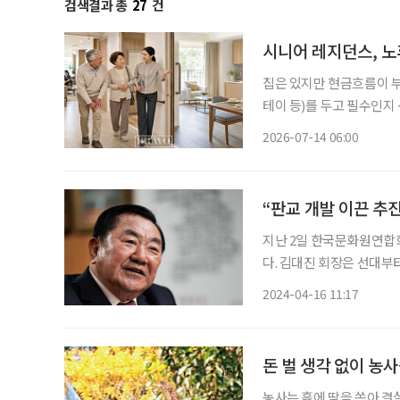
검색결과 총
27
건
시니어 레지던스, 
집은 있지만 현금흐름이 부
테이 등)를 두고 필수인지
선택지가 될 수 있을까? 우리나라는 빠르게 초고령사회로 들어섰다. 고령층이 늘어나는 가운
2026-07-14 06:00
데, 75세 이상 후기 고령
“판교 개발 이끈 추
지난 2일 한국문화원연합회
다. 김대진 회장은 선대
신도시개발추진위원장, 성남
2024-04-16 11:17
성으로 “연합회가 우리 문
것”
돈 벌 생각 없이 농
농사는 흙에 땀을 쏟아 결