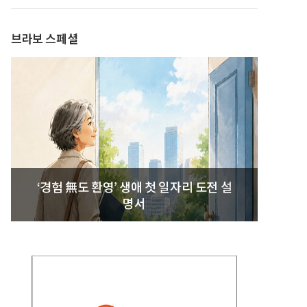
발간
브라보 스페셜
‘경험 無도 환영’ 생애 첫 일자리 도전 설
명서