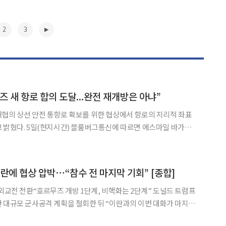
2
3
 새 항로 합의 도달...완전 재개방은 아냐”
협의 상선 안전 통항로 확보를 위한 협상에서 항로의 지리적 좌표
 따르면 에스마일 바가이
 “호르무즈 해협을 접한 두 연안국인 이란과 오만은 상선들의 안전
지난 두 달간 협상을 진행해 왔다”며 “제안된 항로의 지리적
▶
이란에 협상 압박⋯“참수 전 마지막 기회” [종합]
전 전환“호르무즈 개방 1단계, 비핵화는 2단계” 도널드 트럼프
 대규모 군사공격 계획을 철회한 뒤 “이란과의 이번 대화가 마지막
 “참수 전에 마지막 기회를 모두 주고 싶다”며 “협상이 조만간 결론