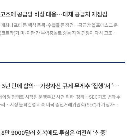
”이라고 말했다. 3일(현지시간) AP통신 등에 따르면 트럼프 대
재고조에 공급망 비상 대응…대체 공급처 재점검
회의' 개최나프타 등 핵심 품목·수출물류 점검…공급망 헬프데스크 운
 긴급 대응에 나섰다. 코트라는 3일 서울 본사에서 '4
TF) 회의'를 개최했다고 밝혔다. 6월 미·이란 간
SEC, 저스틴 선 소송 3년 만에 합의…가상자산 규제 무게추 ‘집행’서 ‘입법’으로
이딩 혐의로 시작된 분쟁주요 사건 취하·정리…SEC 기조 변화 뚜
지속 미국 증권거래위원회(SEC)가 가상자산
 소송을 1000만 달러 규모 합의로 마무리하면서, 미국 가상자산 규
제도 정비로 이동하고 있다는 해석이 나온다. 로이터통신에
8만 9000달러 회복에도 투심은 여전히 ‘신중’