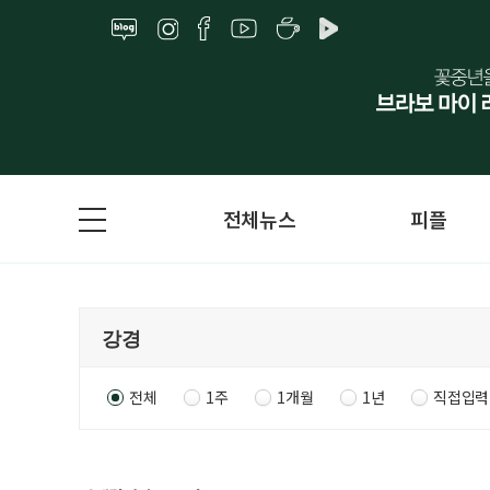
전체뉴스
피플
전체
1주
1개월
1년
직접입력