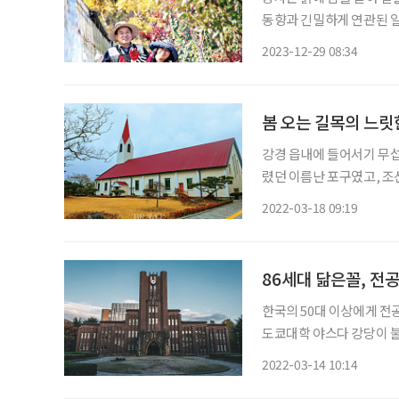
동향과 긴밀하게 연관된 일
이 괜히 있겠는가. 하지만
2023-12-29 08:34
버겁다. 자칫하면 풍랑을 만
봄 오는 길목의 느릿
강경 읍내에 들어서기 무섭
렸던 이름난 포구였고, 조선
북적이던 그 자리에 그 시
2022-03-18 09:19
86세대 닮은꼴, 전
한국의 50대 이상에게 전
도쿄대학 야스다 강당이 불
점거하여 경찰에 진압되며 
2022-03-14 10:14
지 못했다는 결론이 따라