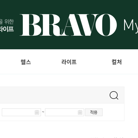
헬스
라이프
컬처
~
적용