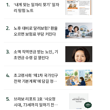
1.
‘내게 맞는 일자리 찾기’ 일자
리 탐험 노트
2.
노후 대비로 달러보험? 환율
오르면 보험료 부담 커진다
3.
소액 직역연금 받는 노인, 기
초연금 수령 길 열린다
4.
초고령사회 ‘제1차 국가인구
전략 기본계획’에 담길 정책
은
5.
브라보 리포트 1호 ‘사오정
시대, 73세까지 일하기 전략’