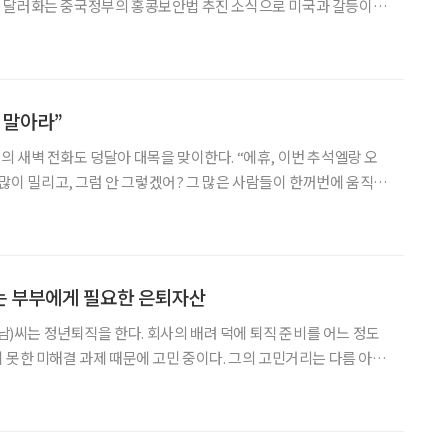
 달러화는 중국정부의 홍콩보안법 추진 소식으로 미국과 갈등이 재
 안전자산 수요를 부각시키며 상승했다. 중국정부는 전인대에서 홍
 두고 미국정부가 강경하게 나오면서 미·중 간 갈등이 재고
 말아라”
 새벽 전화도 덩달아 대목을 맞이한다. “에휴, 이번 추석엘랑 오
 많이 밀리고, 그럼 안 그렇겠어? 그 많은 사람들이 한꺼번에 움직이
착했다는 말 들을 때까지 당췌 마음이 안 놓여. 다음에 길 한가헐 때
의 새벽 전화는 명절 일주일 전부터 시작된다.
는 부부에게 필요한 은퇴자산
 남)씨는 정년퇴직을 한다. 회사의 배려 덕에 퇴직 준비를 어느 정도
 못한 미해결 과제 때문에 고민 중이다. 그의 고민거리는 다름 아닌
의 남자 직장인들이 그렇듯이 강씨 역시 생활비가 어떻게 쓰여지는
 못했다. 하지만 정년퇴직이 다가오자 주 수입원이 중단된