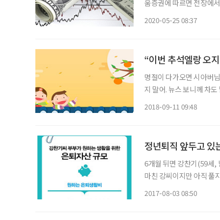
움증권에 따르면 전장에서
고조된 점이 금융시장 내
2020-05-25 08:37
콩보안법이 제출됐고, 이를
“이번 추석엘랑 오지
명절이 다가오면 시아버님의
지 말어. 뉴스 보니께 차도
니께~ 느그들 왔다 가면 도
2018-09-11 09:48
나 한 번 오든가.” 아버님
정년퇴직 앞두고 있
6개월 뒤면 강찬기(59세,
마친 강씨이지만 아직 풀지
집안의 가계부다. 대부분
2017-08-03 08:50
지에 대해서는 관심을 갖지