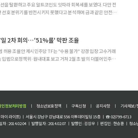
러 선을 탈환하고 주요 알트코인도 잇따라 회복세를 보였다. 다만 전
산 선호 분위기를 반전시키지 못했다고 분석하며 금과 같은 안전자
중계사이트 코인마켓캡에 따르면
인은 8만 9128달러에 거래 중이다. 전날보다 0.98% 정
일 2차 회의…'51%룰' 막판 조율
엄 허용 조율안 제시민주당 TF는 "수용 불가" 강경 입장 고수거래
법으로정책위·원내대표 보고 거쳐 2월 초 발의 더불어민주당
차 회의를 열고 '디지털자산기본법' 당론안의 핵심 쟁점을 최종 조율
중심 발행 체제를 담은 조율안을 국회에 보고한 것으로 알려진
개인정보처리방침
ㅣ
청소년보호정책
ㅣ
구독신청
ㅣ
공지사항
ㅣ
기사제보/
이 라이프) ㅣ 서울시 강남구 강남대로 556 이투데이빌딩 15층 ㅣ ☎ 02)799-6713
 : 2014.02.04 ㅣ 발행일자 : 2014.02.07 ㅣ 발행인 : 김상우 ㅣ 편집인 : 한승훈 ㅣ