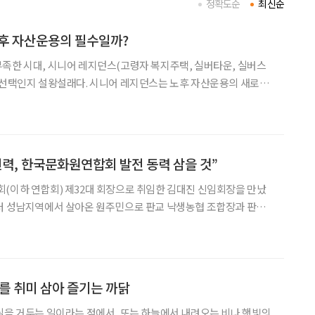
정확도순
최신순
노후 자산운용의 필수일까?
족한 시대, 시니어 레지던스(고령자 복지주택, 실버타운, 실버스
 선택인지 설왕설래다. 시니어 레지던스는 노후 자산운용의 새로운
층과 1인 고령가구도 함께 증가하고 있다. 과거 노후
진력, 한국문화원연합회 발전 동력 삼을 것”
(이하 연합회) 제32대 회장으로 취임한 김대진 신임회장을 만났
부터 성남지역에서 살아온 원주민으로 판교 낙생농협 조합장과 판교
시의원, 성남시의회 의장 등을 역임했다. 김대진 회장은 취임 일
화발전에 보다 기여할 수 있도록 ‘문화를 만드는 그릇’으로 만들
사를 취미 삼아 즐기는 까닭
실을 거두는 일이라는 점에서, 또는 하늘에서 내려오는 비나 햇빛의