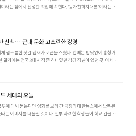
이라는 점에서 신성한 직업에 속한다. ‘농자천하지대본’이라는 말
 농사로 만족스러운 성과를 거두기는 쉽지 않다. 귀농의 경우는 더욱
나 표류할 수 있다. 올해로 귀농 5년 차에 이른 김
한 산책… 근대 문화 고스란한 강경
게 짭조름한 젓갈 냄새가 코끝을 스쳤다. 한때는 밤낮없이 흥청거
 말기에는 전국 3대 시장 중 하나였던 강경 장날이 있던 곳. 이제는
절의 낡은 건축물들이 세월을 지키고 빛바랜 표정의 골목 사이로 영
화를 누리던 오래전의 시간들이 너울거리고 있다. 옥녀봉 아래 금강 물길 따라 흐
공투 세대의 오늘
공투에 대해 묻는다면 영화를 보러 간 극장의 대한뉴스에서 반복된
타는 이미지를 떠올릴 것이다. 일부 과격한 학생들이 학교 건물을
화재가 발생했고, 그 때문에 천하의 도쿄대학이 그해 신입생을 받
붙었다. 전공투는 일본 학생운동의 과격화와 몰락의 상징으로 그려