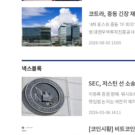
날 것
코트라, 중동 긴장 
'4차 포스트 중동 TF 
영 대한무역투자진흥공사(코트라)가 미·이란 간 무력충돌로 중동 지역 긴장이 다시 고조되
자 핵심 품목 공급망과 수출 물류에 대한
2026-08-03 13:00
차 포스트 중동 태스크포스(
넥스블록
미등록 증권 판매·워시트레
렷입법 논의는 여전히 제자리…시장 불확실성 
사업가 저스틴 선과의 민사
2026-03-06 14:11
제 기조가 강경 집행에서 
[코인시황] 비트코인 