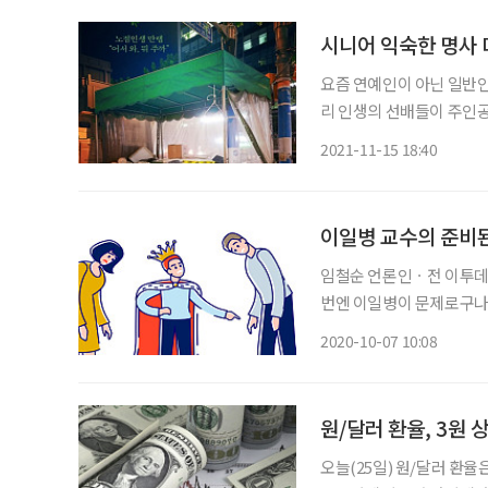
졌다.
시니어 익숙한 명사 
요즘 연예인이 아닌 일반인
리 인생의 선배들이 주인공
고, 그들이 살아온 삶의 
2021-11-15 18:40
이일병 교수의 준비된
임철순 언론인ㆍ전 이투데이 주필 정말 조용한 날이 하루도 없네. 서 일
번엔 이일병이 문제로구나.
했는데, 강경화 외교부 장
2020-10-07 10:08
수가 지난 3일 요트 구매와
원/달러 환율, 3원 
오늘(25일) 원/달러 환율