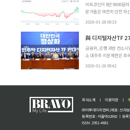
비트코인이 8만 9000달
문가들은 여전히 안전 자
산에 비해 성과가 저조하다고 설명했다. 글로벌 코인시황 
2026-01-28 09:33
28일 오전 9시 기준 비트코
與 디지털자산TF 27
금융위, 은행 과반 컨소시
소 대주주 지분제한은 후속 입
디지털자산TF가 27일 2
2026-01-26 09:42
한다. 금융위원회가 은행 
회사소개
ㅣ
이용약관
ㅣ
㈜이투데이피엔씨 (제호 : 브라보 마
등록번호 : 서울아02992 ㅣ 등록일자
ISSN : 2951-4681