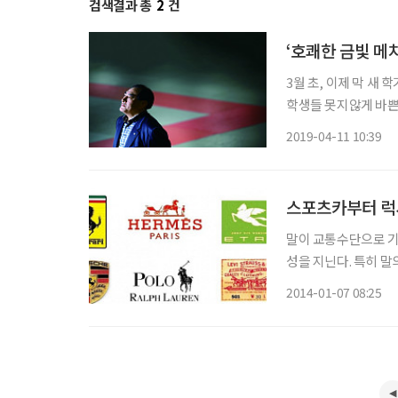
검색결과 총
2
건
‘호쾌한 금빛 메치
3월 초, 이제 막 
학생들 못지않게 바쁜
학 학장이다. 35년 
2019-04-11 10:39
스포츠카부터 럭
말이 교통수단으로 기
성을 지닌다. 특히 
은 엠블럼을 사용하거나
2014-01-07 08:25
이 각광받는 대표적인