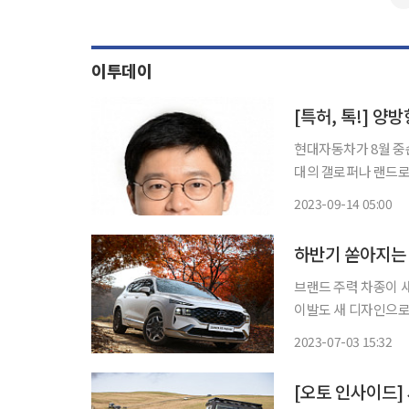
이투데이
[특허, 톡!] 
현대자동차가 8월 중순
대의 갤로퍼나 랜드
에게 큰 관심을 받고 있다. 평소 자동차에 관심이 있었고 SUV 차량의 구입을
2023-09-14 05:00
필자도 자연스럽게 신
하반기 쏟아지는
브랜드 주력 차종이 
이발도 새 디자인으로제네시스, 
쓴 현대차그룹은 하반
2023-07-03 15:32
[오토 인사이드