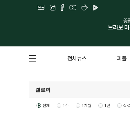
전체뉴스
피플
전체
1주
1개월
1년
직