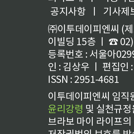
공지사항
ㅣ
기사제
㈜이투데이피엔씨 (제호
이빌딩 15층 ㅣ ☎ 02)
등록번호 : 서울아02992
인 : 김상우 ㅣ 편집인
ISSN : 2951-4681
이투데이피엔씨 임직원
윤리강령
및 실천규정을
브라보 마이 라이프의
저작권법의 보호를 받