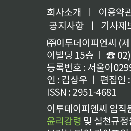
회사소개
ㅣ
이용약
공지사항
ㅣ
기사제
㈜이투데이피엔씨 (제호
이빌딩 15층 ㅣ ☎ 02)
등록번호 : 서울아02992
인 : 김상우 ㅣ 편집인
ISSN : 2951-4681
이투데이피엔씨 임직원
윤리강령
및 실천규정을