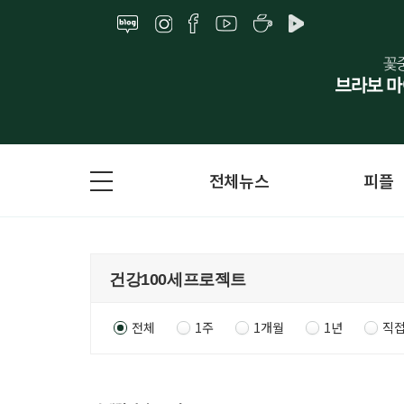
전체뉴스
피플
전체
1주
1개월
1년
직