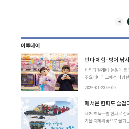
이투데이
캐릭터 컬래버·눈썰매 등 겨울 놀
주요 테마파크에선 다양한 
낚시 등 겨울 시즌에 인기
2026-01-23 06:00
새해 초 북극발 한파로 전
겨울 축제의 꽃으로 꼽히는
잇따라 문을 열기 때문입니