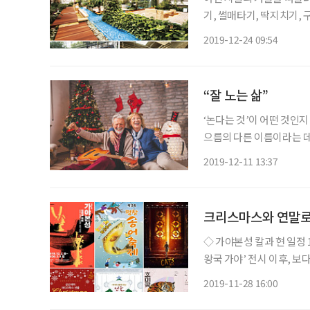
기, 썰매타기, 딱지치기, 
뜻한 실내에서도 다양한 놀이
2019-12-24 09:54
레이스를 
“잘 노는 삶”
‘논다는 것’이 어떤 것인
으름의 다른 이름이라는 데
니다. 그러니 어떤 것이 
2019-12-11 13:37
쉽지 않습니다
크리스마스와 연말로 
◇ 가야본성 칼과 현 일정 
왕국 가야’ 전시 이후, 보
탄 사람모양 토기’(국보 275
2019-11-28 16:00
회 평창송어축제 일정 12월