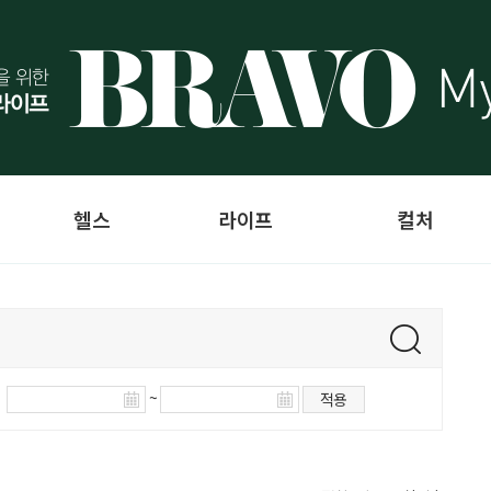
헬스
라이프
컬처
~
적용