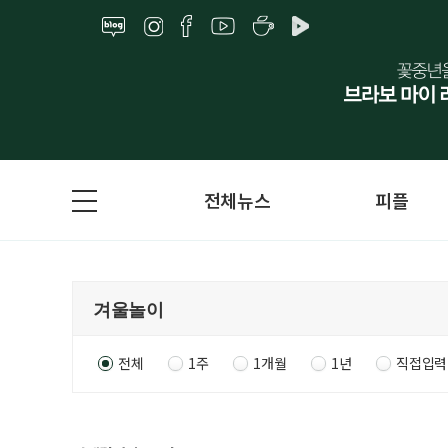
전체뉴스
피플
전체
1주
1개월
1년
직접입력