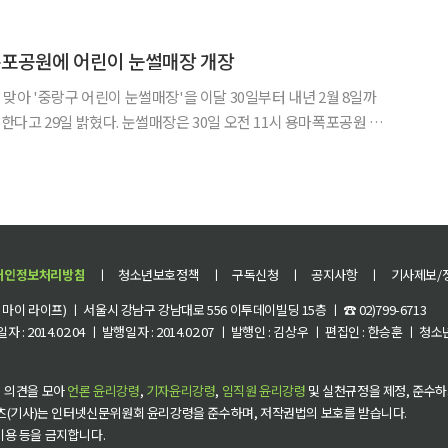
과 가족 체험을 동시에 노리는 방문객들의 관심을 모으고 있
폭포공원에 어린이 눈썰매장 개장
맞아 '중랑구 어린이 눈썰매장'을 이달 30일부터 내년 2월 8일까
매장은 30일 오전 11시 용마폭포공원 다
으로 본격적인 운영에 들어간다. 올해 눈썰매장에는 처음
 비롯해 눈썰매 슬로프, 눈놀이 동산, 포토존 등이 조성됐
개인정보처리방침
ㅣ
청소년보호정책
ㅣ
구독신청
ㅣ
공지사항
ㅣ
기사제보/
이 라이프) ㅣ 서울시 강남구 강남대로 556 이투데이빌딩 15층 ㅣ ☎ 02)799-6713
 : 2014.02.04 ㅣ 발행일자 : 2014.02.07 ㅣ 발행인 : 김상우 ㅣ 편집인 : 한승훈 ㅣ
 의견을 모아
언론 윤리강령
,
기자윤리강령
,
임직원 윤리강령
및 실천규정을 제정, 준수하
츠(기사)는 인터넷신문위원회 윤리강령을 준수하며, 저작권법의 보호를 받습니다.
 이용 등을 금지합니다.