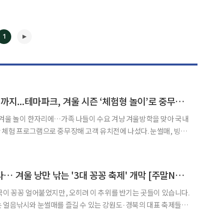
1
판다 체험·빙어 낚시까지...테마파크, 겨울 시즌 ‘체험형 놀이’로 중무장[주말&]
◀
▶
이 한자리에…가족 나들이 수요 겨냥 겨울방학을 맞아 국내
체험 프로그램으로 중무장해 고객 유치전에 나섰다. 눈썰매, 빙어
인 야외 콘텐츠부터 판다 체험, 인기 애니메이션 전시까지 가족 단위
방문객과 팬덤 수요를 동시에 겨냥하고 있다. 23일 테마파크업계에 따르면 롯데월드
매서운 한파도 즐겁다… 겨울 낭만 낚는 '3대 꽁꽁 축제' 개막 [주말N축제]
국이 꽁꽁 얼어붙었지만, 오히려 이 추위를 반기는 곳들이 있습니다.
 얼음낚시와 눈썰매를 즐길 수 있는 강원도·경북의 대표 축제들이
다. 특히 올해는 평창·홍천·영양의 간판 겨울 축제가 1월 9일 나란