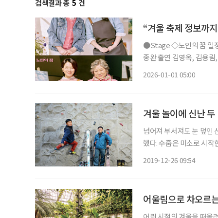
검색결과 총
5
건
“겨울 축제 정보까지
●Stage ◇노인의 꿈 일정 1월 9일 ~ 3월 22일 장소 LG아트센터 서울 U+ 스테이지 연출 성
종완 출연 김영옥, 김용림, 손숙, 하희라, 이일화, 신은정 등 연극 ‘노인의 꿈’은 작은 미술학원
을 운영하는 봄희가 자신의
2026-01-01 05:00
며 시작한다. 작품은 노년
겨울 놀이에 신난 두
넘어져 부서져도 눈 덮인 
했다. 수줍은 미소로 시작
이렇게도 살 수 있다! 겨울 놀이에 인생
2019-12-26 09:54
도봉산에 있는 한국등산학교
어울림으로 차오르는
어린 시절의 겨울을 떠올려