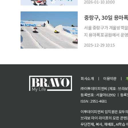
2026-01-10 10:00
히 개막해, 얼음 위 손맛
중랑구, 30일 용마
서울 중랑구가 겨울방학을 
지 용마폭포공원에서 운영한다고 29일 밝혔다. 눈썰
목적광장에서 열리는 개장식을 시작
2025-12-29 10:15
도입되는 봅슬레이 슬로프를
회사소개
ㅣ
이용약관
ㅣ
㈜이투데이피엔씨 (제호 : 브라보 마
등록번호 : 서울아02992 ㅣ 등록일자
ISSN : 2951-4681
이투데이피엔씨 임직원은 모두의
브라보 마이 라이프의 모든 콘텐
무단전재, 복사, 재배포, AI학습