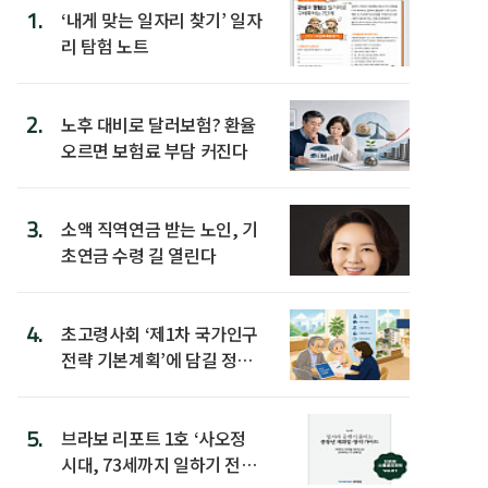
1.
‘내게 맞는 일자리 찾기’ 일자
리 탐험 노트
2.
노후 대비로 달러보험? 환율
오르면 보험료 부담 커진다
3.
소액 직역연금 받는 노인, 기
초연금 수령 길 열린다
4.
초고령사회 ‘제1차 국가인구
전략 기본계획’에 담길 정책
은
5.
브라보 리포트 1호 ‘사오정
시대, 73세까지 일하기 전략’