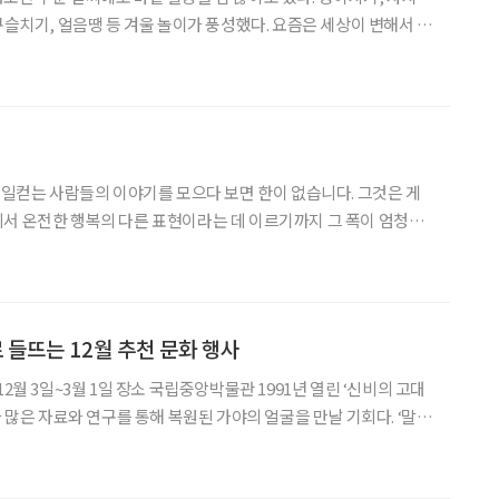
구슬치기, 얼음땡 등 겨울 놀이가 풍성했다. 요즘은 세상이 변해서 따
와 체험을 할 수 있다. 손주 손 잡고 가족과 함께 즐길 만한 핫 플
찾아봤다. 1. 힐링과 웰빙을 담는 곳 ‘미리내 힐빙클럽’
지 일컫는 사람들의 이야기를 모으다 보면 한이 없습니다. 그것은 게
서 온전한 행복의 다른 표현이라는 데 이르기까지 그 폭이 엄청납
놀이이고, 어떻게 놀아야 놀이다운 놀이를 하는 것인지 금을 긋기가
. 그래도 두루 살펴보면 우리네 문화는 놀이를 저어하는 태도를 꽤 진
들뜨는 12월 추천 문화 행사
12월 3일~3월 1일 장소 국립중앙박물관 1991년 열린 ‘신비의 고대
다 많은 자료와 연구를 통해 복원된 가야의 얼굴을 만날 기회다. ‘말
호)를 비롯한 국내외 주요문화재 1000여 점을 선보인다. ◇ 제13
 21일~2월 2일