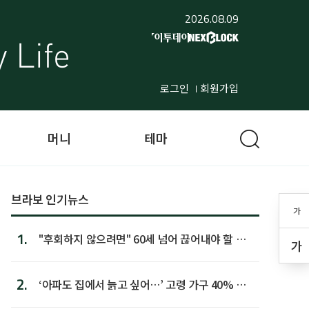
2026.08.09
로그인
회원가입
머니
테마
브라보 인기뉴스
가
1.
"후회하지 않으려면" 60세 넘어 끊어내야 할 사
가
람 1위
2.
‘아파도 집에서 늙고 싶어…’ 고령 가구 40% 노
후 주택이라 어...