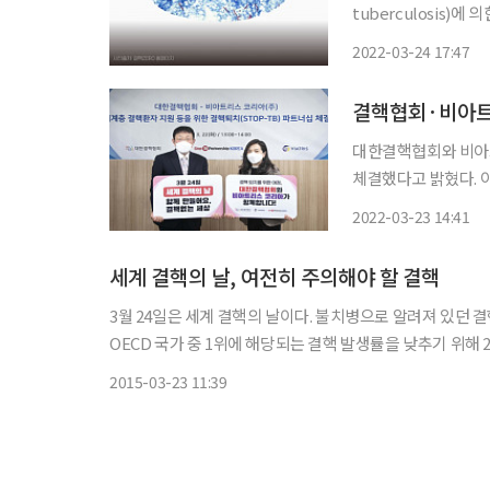
tuberculosis)
기를 할 때 결핵균이 
2022-03-24 17:47
건기구(WHO)는 결핵
결핵협회·비아트리
대한결핵협회와 비아트리
체결했다고 밝혔다. 
(World TB Day
2022-03-23 14:41
을 위해 이뤄졌다. 
세계 결핵의 날, 여전히 주의해야 할 결핵
3월 24일은 세계 결핵의 날이다. 불치병으로 알려져 있던
OECD 국가 중 1위에 해당되는 결핵 발생률을 낮추기 위해 2010년부터 ‘
향상과 사회경제적 발전으로 결핵환자수가 많이 줄어들었지만
2015-03-23 11:39