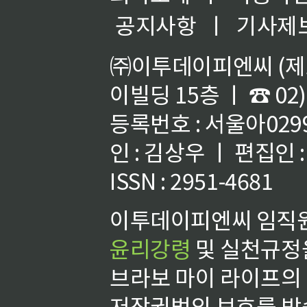
공지사항
ㅣ
기사제
㈜이투데이피엔씨 (제호
이빌딩 15층 ㅣ ☎ 02)
등록번호 : 서울아02992
인 : 김상우 ㅣ 편집인
ISSN : 2951-4681
이투데이피엔씨 임직원
윤리강령
및 실천규정을
브라보 마이 라이프의
저작권법의 보호를 받