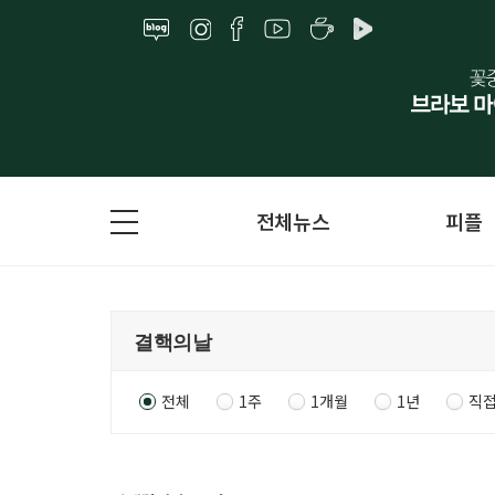
전체뉴스
피플
전체
1주
1개월
1년
직