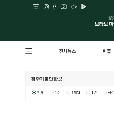
전체뉴스
피플
전체
1주
1개월
1년
직