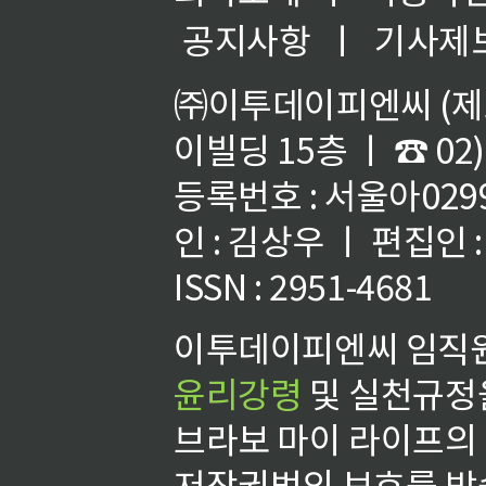
공지사항
ㅣ
기사제
㈜이투데이피엔씨 (제호
이빌딩 15층 ㅣ ☎ 02)
등록번호 : 서울아02992
인 : 김상우 ㅣ 편집인
ISSN : 2951-4681
이투데이피엔씨 임직원
윤리강령
및 실천규정을
브라보 마이 라이프의
저작권법의 보호를 받