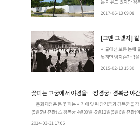
는 이유도 있지만 경
는 것은 고무적이다.
2017-06-13 09:08
자. 경복궁은 근대사
다.
[그땐 그랬지] 
시골에선 보통 논에 물
못하면 엄지손가락을 
앉은뱅이 눈썰매도 두 
2015-02-13 15:30
된 것은 옆으로 잘 미
꽃피는 고궁에서 야경을…창경궁·경복궁 야
문화재청은 봄꽃 피는 시기에 맞춰 창경궁과 경복궁을 각각 12일간 야간 개방한다. 개방 
(5월5일 휴관) △ 경복궁 4월30일~5월12일(5월6일 휴관)이다. 1일 최대 관람인원은 △ 창경궁 2천200명(인터넷 2천70
판매 130매) △ 경복궁 2천명(인터넷 1천890매, 현장판매 
2014-03-31 17:06