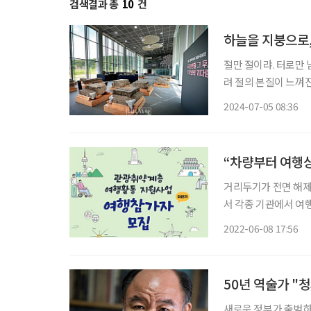
검색결과 총
10
건
하늘을 지붕으로,
절만 절이랴. 터로만
려 절의 본질이 느껴진
절은 그걸 깨닫게 하기
2024-07-05 08:36
전이며 선방이다. 가
“차량부터 여행
거리두기가 전면 해제
서 각종 기관에서 여
한 여행을 즐기기 위
2022-06-08 17:56
50년 역술가 "
새로운 정부가 출범하