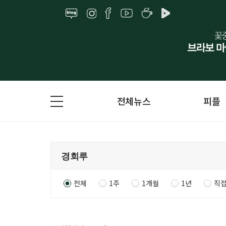
전체뉴스
피플
전체
1주
1개월
1년
직