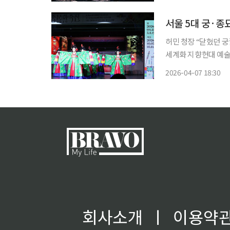
고 아미(팬덤명)분들 
허민 청장 “닫혔던 궁
세계화 지향현대 예술과 정통 
일부터 다음달 3일까지
2026-04-07 18:30
'모두를 위한 궁궐'
회사소개
ㅣ
이용약