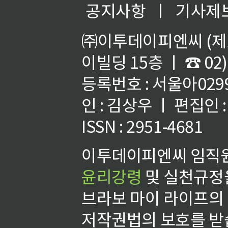
공지사항
ㅣ
기사제
㈜이투데이피엔씨 (제호
이빌딩 15층 ㅣ ☎ 02)
등록번호 : 서울아02992
인 : 김상우 ㅣ 편집인
ISSN : 2951-4681
이투데이피엔씨 임직원
윤리강령
및 실천규정을
브라보 마이 라이프의
저작권법의 보호를 받