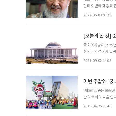
런데 이번에 대중의 
선언하면서, 집무실을
2022-05-03 08:39
입으로 전해 내려온 ‘
[오늘의 한 컷]
국회의사당이 1975년
한민국의 정치사 굴곡을
장한 자태로 여의도를 
2021-09-02 14:08
국내 자금과 기술, 자
이번 주말엔 '궁
‘제5회 궁중문화축전’
간의 축제의 막을 연
재단(이사장 진옥섭),
2019-04-25 18:46
로 펼쳐지는 문화유산 