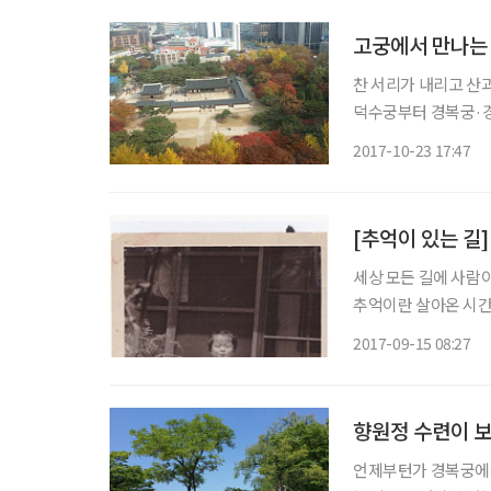
고궁에서 만나는
찬 서리가 내리고 산과
덕수궁부터 경복궁·경
한 점퍼를 입고 집을 
2017-10-23 17:47
[추억이 있는 길
세상 모든 길에 사람이
추억이란 살아온 시간
장된 것이다. 박미령
2017-09-15 08:27
사진 속 전차가 살아
향원정 수련이 보
언제부턴가 경복궁에는