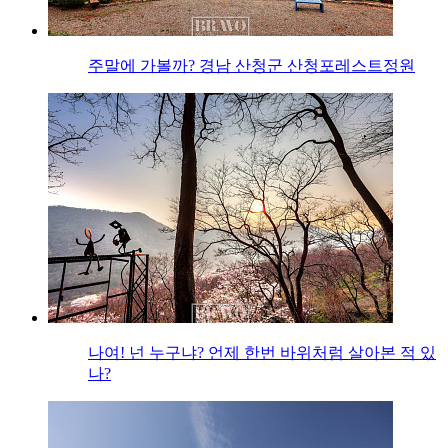
주말에 가볼까? 경남 산청군 산청포레스트정원
나여! 넌 누구냐? 언제 한번 바위처럼 살아본 적 있
나?