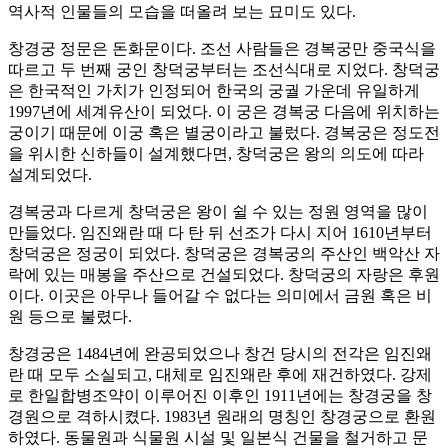
역사적 인물들의 모습을 떠올려 보는 묘미도 있다.
창경궁 정문은 돈화문이다. 조선 사람들은 경복궁만 중국식을
따르고 두 번째 궁인 창덕궁부터는 조선식대로 지었다. 창덕궁
은 한국적인 가치가 인정되어 한국의 궁궐 가운데 유일하게
1997년에 세계유산이 되었다. 이 궁은 경복궁 다음에 위치하는
궁이기 때문에 이궁 혹은 별궁이라고 불렀다. 경복궁은 정도전
을 위시한 신하들이 설계했다면, 창덕궁은 왕의 의도에 따라
설계되었다.
경복궁과 다르게 창덕궁은 왕이 쉴 수 있는 정원 영역을 많이
만들었다. 임진왜란 때 다 탄 뒤 선조가 다시 지어 1610년부터
창덕궁은 정궁이 되었다. 창덕궁은 경복궁의 주산인 백악산 자
락에 있는 매봉을 주산으로 건설되었다. 창덕궁의 자랑은 후원
이다. 이곳은 아무나 들어갈 수 없다는 의미에서 금원 혹은 비
원 등으로 불렸다.
창경궁은 1484년에 완공되었으나 창건 당시의 전각은 임진왜
란 때 모두 소실되고, 대체로 임진왜란 후에 재건하였다. 강제
로 한일합병조약이 이루어진 이후인 1911년에는 창경궁을 창
경원으로 격하시켰다. 1983년 원래의 명칭인 창경궁으로 환원
하였다. 동물원과 식물원 시설 및 일본식 건물을 철거하고 문