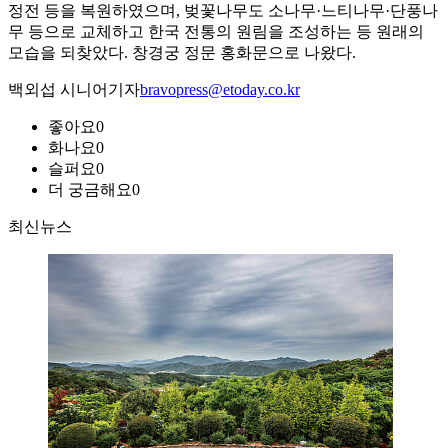
정전 등을 복원하였으며, 벚꽃나무도 소나무·느티나무·단풍나
무 등으로 교체하고 한국 전통의 원림을 조성하는 등 원래의
모습을 되찾았다. 창경궁 정문 홍화문으로 나왔다.
백외섭 시니어기자
bravopress@etoday.co.kr
좋아요
0
화나요
0
슬퍼요
0
더 궁금해요
0
최신뉴스