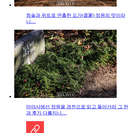
청솔과 위트로 연출한 도가(道家) 정원의 멋이라
니…
마야사에선 정원을 경전으로 읽고 돌아가라 그 전
과 후가 다를지니…