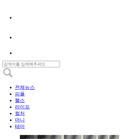
전체뉴스
피플
헬스
라이프
컬처
머니
테마