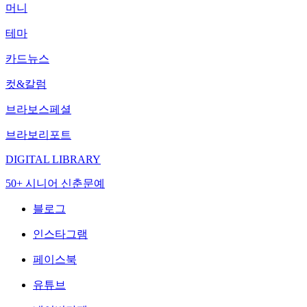
머니
테마
카드뉴스
컷&칼럼
브라보스페셜
브라보리포트
DIGITAL LIBRARY
50+ 시니어 신춘문예
블로그
인스타그램
페이스북
유튜브