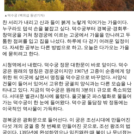
▲덕수궁 (백외섭 동년기자)
찬 서리가 내리고 산과 들이 붉게 노랗게 익어가는 가을이다.
누구라도 덥석 손을 붙잡고 싶다. 덕수궁부터 경복궁·경회루·
창덕궁을 거쳐 창경궁에 이르는 고궁에서 가을을 만나려고 두
툼한 점퍼를 입고 집을 나섰다. 하루에 다 걷기 어려운 일정이
다. 자세한 공부는 다른 방법으로 하고, 오늘은 다가오는 가을
에 묻히려고 한다.
시청역에서 내렸다. 덕수궁 정문 대한문이 바로 앞이다. 덕수
궁은 원래의 명칭은 경운궁이지만 1907년 고종이 순종에게 양
위한 뒤 이곳에 살면서 명칭을 덕수궁으로 바꾸었다. 서양식
건물이 들어서 있어서 고유한 궁궐의 양식과는 다른 모습을 나
타내고 있다. 지금의 덕수궁은 원래의 3분의1 규모로 축소되었
다. 서대문 별관시청사에 올랐다. 울긋불긋 파스텔화로 물들어
가는 덕수궁이 한 눈에 들어왔다. 덕수궁 돌담장 밖 정동에는
이국적인 역사물이 가득하다.
경복궁은 광화문으로 들어선다. 이 궁은 조선시대에 만들어진
다섯 개의 궁궐 중 첫 번째로 만들어진 곳으로, 조선 왕조의 법
궁이다. 1395년에 완성하였으나 임진왜란 때 불이 나 무너졌는