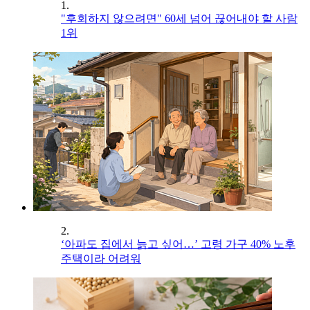
1.
"후회하지 않으려면" 60세 넘어 끊어내야 할 사람
1위
2.
‘아파도 집에서 늙고 싶어…’ 고령 가구 40% 노후
주택이라 어려워