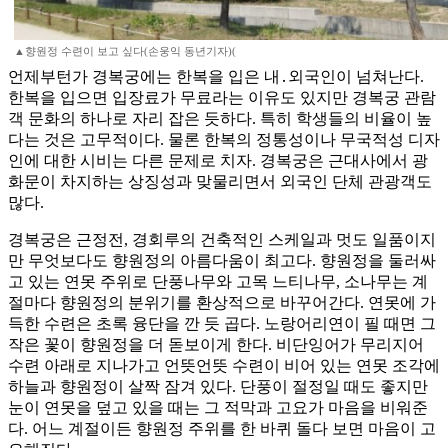
▲향원정 수련이 보고 싶다(손웅익 동년기자)(
언제부턴가 경복궁에는 한복을 입은 내․외국인이 넘쳐난다.
한복을 입으면 입장료가 무료라는 이유도 있지만 경복궁 관람
객 문화의 하나로 자리 잡은 듯하다. 특히 학생들의 비율이 높
다는 것은 고무적이다. 물론 한복의 정통성이나 무국적성 디자
인에 대한 시비는 다른 문제로 치자. 경복궁은 근대사에서 광
화문이 차지하는 상징성과 맞물리면서 외국인 단체 관광객도
많다.
경복궁은 근정전, 경회루의 건축적인 스케일과 멋도 일품이지
만 무엇보다도 향원정의 아름다움이 최고다. 향원정을 둘러싸
고 있는 연못 주위로 단풍나무와 고목 느티나무, 소나무는 계
절마다 향원정의 분위기를 환상적으로 바꾸어간다. 연못에 가
득한 수련은 초록 융단을 깐 듯 곱다. 노랑어리연이 필 때면 그
작은 꽃이 향원정을 더 돋보이게 한다. 비단잉어가 무리지어
수련 아래로 지나가고 언뜻언뜻 수련이 비어 있는 연못 조각에
하늘과 향원정이 살짝 잠겨 있다. 단풍이 절정일 때도 좋지만
눈이 연못을 덮고 있을 때는 그 적막과 고요가 마음을 비워준
다. 어느 계절이든 향원정 주위를 한 바퀴 돌다 보면 마음이 고