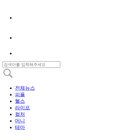
전체뉴스
피플
헬스
라이프
컬처
머니
테마