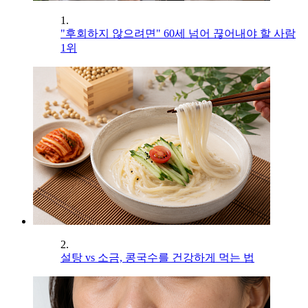
1.
"후회하지 않으려면" 60세 넘어 끊어내야 할 사람
1위
2.
설탕 vs 소금, 콩국수를 건강하게 먹는 법