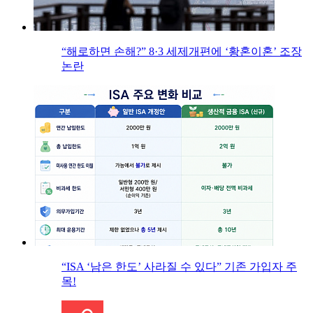
“해로하면 손해?” 8·3 세제개편에 ‘황혼이혼’ 조장
논란
“ISA ‘남은 한도’ 사라질 수 있다” 기존 가입자 주
목!