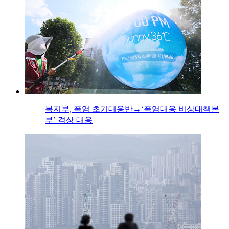
복지부, 폭염 초기대응반→‘폭염대응 비상대책본
부’ 격상 대응