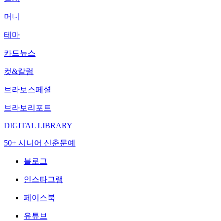
머니
테마
카드뉴스
컷&칼럼
브라보스페셜
브라보리포트
DIGITAL LIBRARY
50+ 시니어 신춘문예
블로그
인스타그램
페이스북
유튜브