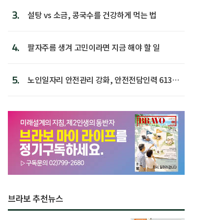
3.
설탕 vs 소금, 콩국수를 건강하게 먹는 법
4.
팔자주름 생겨 고민이라면 지금 해야 할 일
5.
노인일자리 안전관리 강화, 안전전담인력 613명
첫 배치
브라보 추천뉴스