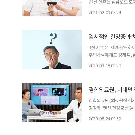
번 설 연휴는 삼삼오오 모
예상된다. 비대면 설명절,
2021-02-09 08:24
일시적인 건망증과 치
9월 21일은 '세계 알츠하
주변사람에게도 경제적, 심
학교병원 신경과 박기정 
2020-09-18 09:27
경희의료원, 비대면 
경희의료원(의료원장 김기
강강좌 '랜선 건강교실'을
부터 매달 진행하는 문화센터의
2020-08-24 09:50
인 강좌는 21일 오전 11시