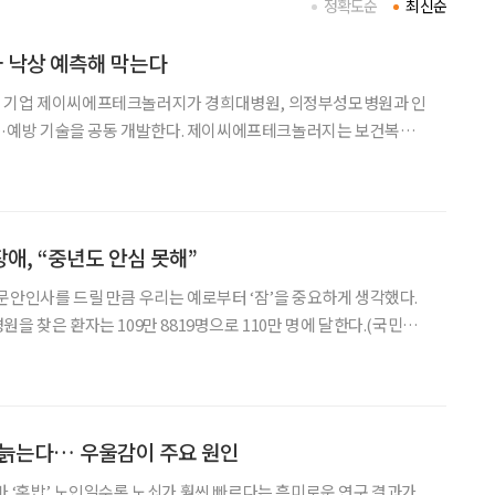
정확도순
최신순
 낙상 예측해 막는다
 기업 제이씨에프테크놀러지가 경희대병원, 의정부성모병원과 인
 공동 개발한다. 제이씨에프테크놀러지는 보건복지부
실증·확산 사업’ 중 낙상 예측·예방 통합솔루션 기술개발 분야 연구
여한다고 2일 밝혔다. 이번 과제는 19개 연구팀 중 2개 과
애, “중년도 안심 못해”
문안인사를 드릴 만큼 우리는 예로부터 ‘잠’을 중요하게 생각했다.
을 찾은 환자는 109만 8819명으로 110만 명에 달한다.(국민건
 가운데 60대가 23.0%(25만 829명)로 가장 많았고, 50대 18.9%
8%(18만 4863
리 늙는다… 우울감이 주요 원인
바 ‘혼밥’ 노인일수록 노쇠가 훨씬 빠르다는 흥미로운 연구 결과가