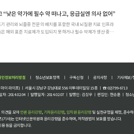
했다. 지난해에도 6월 32만6046명에서 7월
 “낮은 약가에 필수 약 떠나고, 응급실엔 의사 없어”
기 관리와 뇌졸중 전문의 배치를 포함한 국내 뇌질환 치료 인프라
은 해외 표준 치료제가 도입되지 못하거나 필수 약제가 생산 중단
 약가와 수가 문제를 해소해야 한다고 입을 모았다. 대한신경과
World Brain Day)’을 맞아 서울 강남구 과학
개인정보처리방침
ㅣ
청소년보호정책
ㅣ
구독신청
ㅣ
공지사항
ㅣ
기사제보/
이 라이프) ㅣ 서울시 강남구 강남대로 556 이투데이빌딩 15층 ㅣ ☎ 02)799-6713
 : 2014.02.04 ㅣ 발행일자 : 2014.02.07 ㅣ 발행인 : 김상우 ㅣ 편집인 : 한승훈 ㅣ
 의견을 모아
언론 윤리강령
,
기자윤리강령
,
임직원 윤리강령
및 실천규정을 제정, 준수하
츠(기사)는 인터넷신문위원회 윤리강령을 준수하며, 저작권법의 보호를 받습니다.
 이용 등을 금지합니다.