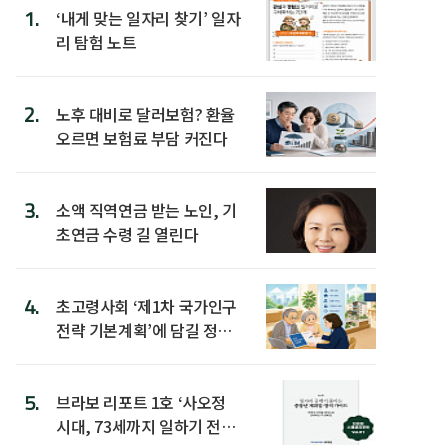
1.
‘내게 맞는 일자리 찾기’ 일자
리 탐험 노트
2.
노후 대비로 달러보험? 환율
오르면 보험료 부담 커진다
3.
소액 직역연금 받는 노인, 기
초연금 수령 길 열린다
4.
초고령사회 ‘제1차 국가인구
전략 기본계획’에 담길 정책
은
5.
브라보 리포트 1호 ‘사오정
시대, 73세까지 일하기 전략’