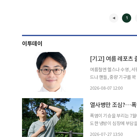
1
이투데이
[기고] 여름 레포츠
여름철엔 헬스나 수영, 서
드나 핸들, 중량 기구를 
이다. 단순 근육통으로 오인하기 쉬운
2026-08-07 12:00
터널증후군’ 손
◀
열사병만 조심?…폭염
폭염이 기승을 부리는 7월
도한 냉방이 심장에 부담을 
건강보험심사평가원에 따르면 
2026-07-27 13:50