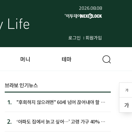
2026.08.08
로그인
회원가입
머니
테마
브라보 인기뉴스
가
1.
"후회하지 않으려면" 60세 넘어 끊어내야 할 사
가
람 1위
2.
‘아파도 집에서 늙고 싶어…’ 고령 가구 40% 노
후 주택이라 어...