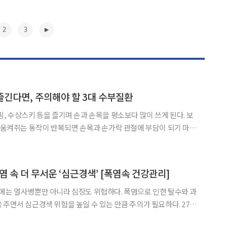
2
3
 즐긴다면, 주의해야 할 3대 수부질환
핑, 수상스키 등을 즐기며 손과 손목을 평소보다 많이 쓰게 된다. 보
꽉 움켜쥐는 동작이 반복되면 손목과 손가락 관절에 부담이 되기 마련
 수부질환 3가지를 알아본다. 저림 증상이 있다면, ‘손목
목터널증후군은 손의 감각 및 운동 기능을 담당하는 주요 말초 신
▶
 속 더 무서운 ‘심근경색’ [폭염속 건강관리]
에는 열사병뿐만 아니라 심장도 위험하다. 폭염으로 인한 탈수와 과
주면서 심근경색 위험을 높일 수 있는 만큼 주의가 필요하다. 27일
심혈관질환 환자는 2024년 6월 31만2772명에서 7월 34만