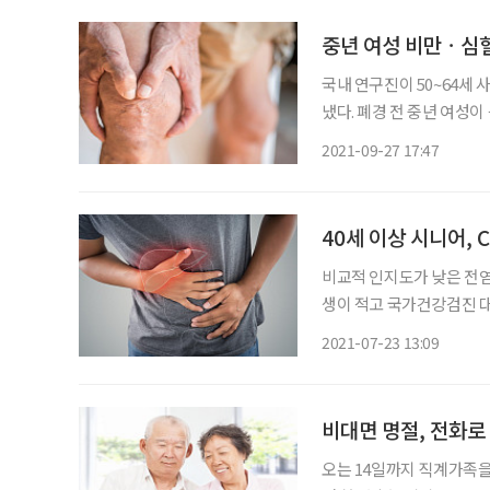
중년 여성 비만ㆍ심
국내 연구진이 50~64세
냈다. 폐경 전 중년 여성
험 지표 수준이 높으며, 칼
2021-09-27 17:47
16일 한국식품커뮤니케이
40세 이상 시니어,
비교적 인지도가 낮은 전염병
생이 적고 국가건강검진 
어려워서다. 그런데 오래
2021-07-23 13:09
비대면 명절, 전화로
오는 14일까지 직계가족을