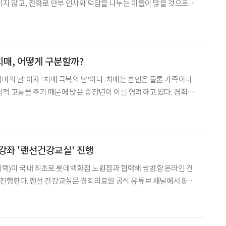
이지 않고, 전화로 안부 인사와 덕담을 나누는 이들이 많을 것으로
 연로한 부모님을 직접 챙기지 못해 걱정스럽다면 세 가지 간단한 질
문으로 부모님의 건강 상태를 확인해보자. “잘 안 들리세요?” 질문을
매, 어떻게 구분할까?
이머의 날'이자 '치매 극복의 날'이다. 치매는 본인은 물론 가족이나
적 고통을 주기 때문에 많은 중장년이 이를 염려하고 있다. 경희대
교수의 도움말로 치매의 주 원인으로 손꼽히는 알츠하이머병에 대해
알아보자. 치매환자 4명 중 3명은 알츠하이머병 65세 이상 노인인구
강좌 '랜선건강교실' 진행
택)이 국내 최초로 롯데백화점 노원점과 협력해 쌍방향 온라인 건
 진행한다. 랜선 건강교실은 경희의료원 공식 유튜브 채널에서 8월
 고정 프로그램으로, 비대면 형식의 건강 강좌다. 첫 번째 온라
 '목, 허리통증 10계명'을 주제로 약 1시간 동안