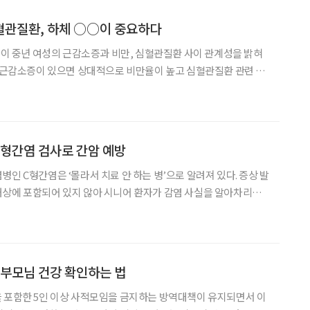
혈관질환, 하체 ○○이 중요하다
 사이 중년 여성의 근감소증과 비만, 심혈관질환 사이 관계성을 밝혀
이 근감소증이 있으면 상대적으로 비만율이 높고 심혈관질환 관련 위
슘·칼륨 등 영양소 섭취 상태가 가장 취약한 것으로 나타났다. 지난
션포럼에 따르면 경일대 식품개발학과 김미현 교수가
 C형간염 검사로 간암 예방
인 C형간염은 ‘몰라서 치료 안 하는 병’으로 알려져 있다. 증상 발
대상에 포함되어 있지 않아 시니어 환자가 감염 사실을 알아차리기
 방치하면 만성간염, 간경변과 간암까지도 이어지는 무서운 질병이
다. C형간염을 예방하려면 어떻게 해야 할까. C형간염은 C형간염 바이러스(Hep
 부모님 건강 확인하는 법
 포함한 5인 이상 사적모임을 금지하는 방역대책이 유지되면서 이