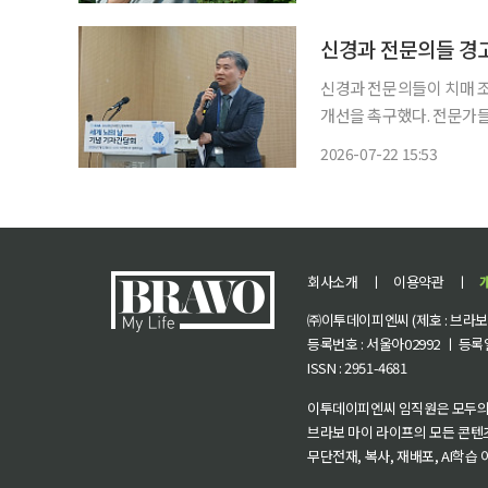
9441명으로 약 12% 증가
신경과 전문의들 경고
신경과 전문의들이 치매 조
개선을 촉구했다. 전문가들
되는 등 현황을 지적하며 낮은
2026-07-22 15:53
학회는 22일 ‘세계 뇌의 날(
회사소개
ㅣ
이용약관
ㅣ
㈜이투데이피엔씨 (제호 : 브라보 마
등록번호 : 서울아02992 ㅣ 등록일자
ISSN : 2951-4681
이투데이피엔씨 임직원은 모두의
브라보 마이 라이프의 모든 콘텐
무단전재, 복사, 재배포, AI학습