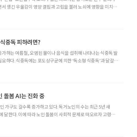
면서 생긴 우울감이 영양 결핍과 고립을 불러 노쇠에 영향을 미치는
울병원 가정의학과(송윤미 교수·박준희 임상강사)·경희대병원 가
 연구팀은 지난 1월 이 같은 결과를 밝혔다. 2016∼20
 식중독 피하려면?
증가하는 여름철, 오염된 물이나 음식을 섭취해 나타나는 식중독 발
독소형 식중독’과 달걀,
한 살모넬라, 장염비브리오, 대장균이 원인이 돼 발생하는 ‘감염형
중독은 주로 구토, 복통, 설사 등이 발생한다. 반
 돌봄 AI는 진화 중
1인 가구도 갈수록 증가하고 있다. 독거노인의 수는 최근 5년 새
 명에 달한다. 이에 따라 노인 돌봄이 사회적 문제로 떠오르자 고령자
돌봄용 AI 로봇들이 개발·도입되고 있다. 지난 6월 산업통상자원부
돌봄, 의료, 웨어러블, 물류 등 4대 서비스 로