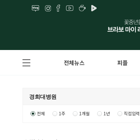
전체뉴스
피플
전체
1주
1개월
1년
직접입력