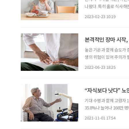
나왔다. 특히 홀로 식사하
것으로 분석됐다. 삼성서
2023-02-23 10:19
정의학과(원장원 교수) 공동
본격적인 장마 시작,
높은 기온과 함께 습도가 
생의 위험이 있어 주의가 필요하다. 식중독에는 포도상구균에 의한 ‘
우유, 어패류 등에서 증식
2022-06-23 18:25
식중독’이 있다. 독소형 식
“자식보다 낫다” 노인
기대 수명과 함께 고령자 
35.8%나 늘어나 166만
돌봄 인력을 보조할 노인 
2021-11-01 17:54
산하 한국로봇산업진흥원은 