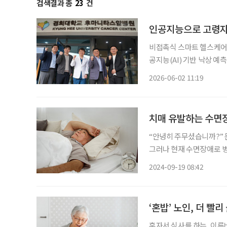
검색결과 총
23
건
인공지능으로 고령자
비접촉식 스마트 헬스케어
공지능(AI) 기반 낙상 예측·예방 기술을
의 ‘환자안전기술개발 및 
2026-06-02 11:19
과제에 공동연구기관으로 참
치매 유발하는 수면장
“안녕히 주무셨습니까?” 
그러나 현재 수면장애로 병원
강보험공단 2022년 기준) 그
2024-09-19 08:42
(20만 7698명), 70대 16.
‘혼밥’ 노인, 더 빨
혼자서 식사를 하는, 이른