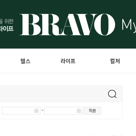
헬스
라이프
컬처
~
적용