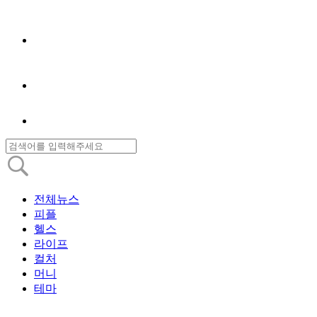
전체뉴스
피플
헬스
라이프
컬처
머니
테마