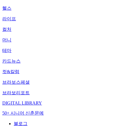
헬스
라이프
컬처
머니
테마
카드뉴스
컷&칼럼
브라보스페셜
브라보리포트
DIGITAL LIBRARY
50+ 시니어 신춘문예
블로그