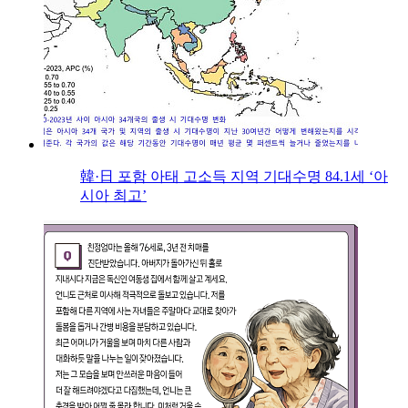
韓·日 포함 아태 고소득 지역 기대수명 84.1세 ‘아
시아 최고’