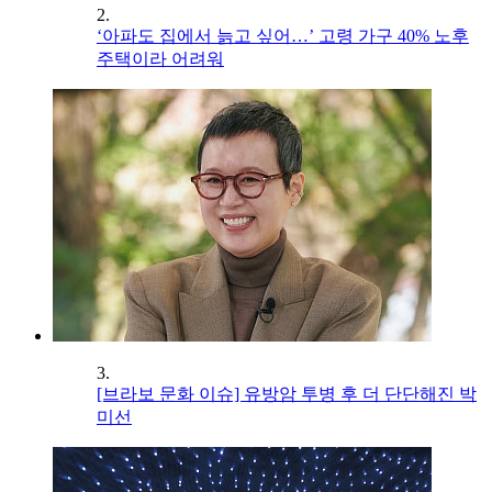
2.
‘아파도 집에서 늙고 싶어…’ 고령 가구 40% 노후
주택이라 어려워
3.
[브라보 문화 이슈] 유방암 투병 후 더 단단해진 박
미선