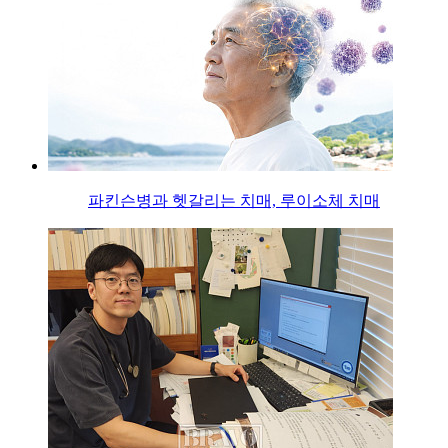
파킨슨병과 헷갈리는 치매, 루이소체 치매