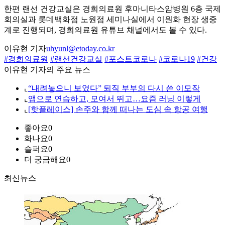
한편 랜선 건강교실은 경희의료원 후마니타스암병원 6층 국제
회의실과 롯데백화점 노원점 세미나실에서 이원화 현장 생중
계로 진행되며, 경희의료원 유튜브 채널에서도 볼 수 있다.
이유현 기자
uhyunl@etoday.co.kr
#경희의료원
#랜선건강교실
#포스트코로나
#코로나19
#건강
이유현 기자의 주요 뉴스
⌞
“내려놓으니 보였다” 퇴직 부부의 다시 쓴 이모작
⌞
앱으로 연습하고, 모여서 뛰고…요즘 러닝 이렇게
⌞
[핫플레이스] 손주와 함께 떠나는 도심 속 항공 여행
좋아요
0
화나요
0
슬퍼요
0
더 궁금해요
0
최신뉴스