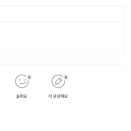
0
0
슬퍼요
더 궁금해요