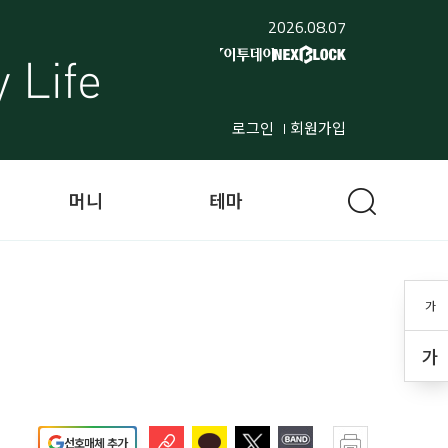
2026.08.07
로그인
회원가입
머니
테마
가
가
선호매체 추가