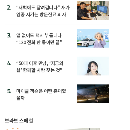
2.
“새벽에도 달려갑니다” 재가
임종 지키는 방문진료 의사
3.
앱 없이도 택시 부릅니다
“120 전화 한 통이면 끝”
4.
“50대 이후 만남, ‘지금의
삶’ 함께할 사람 찾는 것”
5.
마이클 잭슨은 어떤 존재였
을까
브라보 스페셜