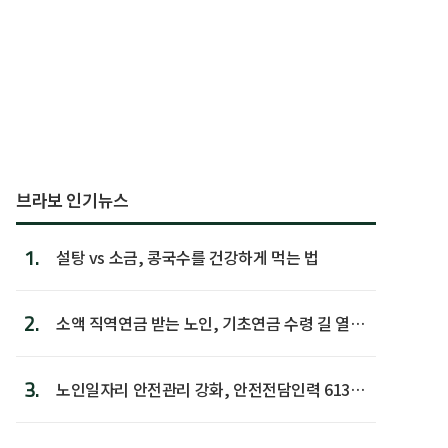
브라보 인기뉴스
1.
설탕 vs 소금, 콩국수를 건강하게 먹는 법
2.
소액 직역연금 받는 노인, 기초연금 수령 길 열린
다
3.
노인일자리 안전관리 강화, 안전전담인력 613명
첫 배치