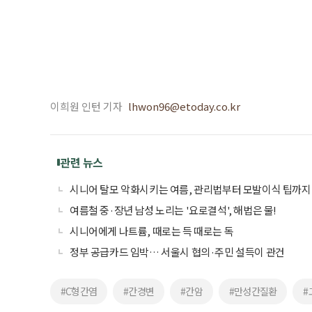
이희원 인턴 기자
lhwon96@etoday.co.kr
관련 뉴스
시니어 탈모 악화시키는 여름, 관리법부터 모발이식 팁까지
여름철 중·장년 남성 노리는 '요로결석', 해법은 물!
시니어에게 나트륨, 때로는 득 때로는 독
정부 공급카드 임박… 서울시 협의·주민 설득이 관건
#C형간염
#간경변
#간암
#만성간질환
#