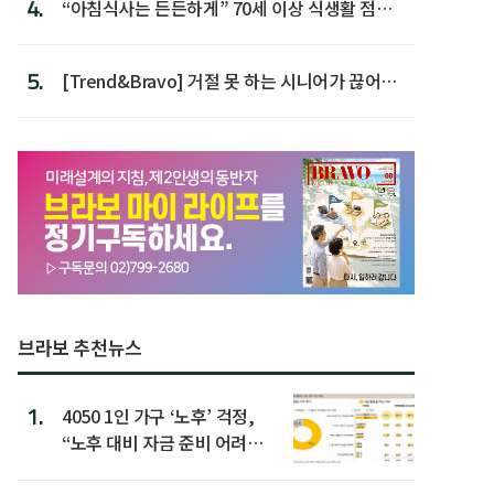
4.
“아침식사는 든든하게” 70세 이상 식생활 점수
가장 높아
5.
[Trend&Bravo] 거절 못 하는 시니어가 끊어야
할 행동 5
브라보 추천뉴스
1.
4050 1인 가구 ‘노후’ 걱정,
“노후 대비 자금 준비 어려
워”