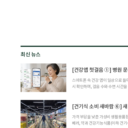
최신 뉴스
[건강앱 첫걸음 ①] 병원 문
스마트폰 속 건강 앱이 일상으로 들
시 확인하며, 걸음 수와 수면 시간을
을 돕는 앱도 있다. 여기에 스마트워
살피기도 한다. 건강상태를 살피는 
워치나 운동 앱을 먼저 떠올리기 쉽
[건기식 소비 새바람 ⑥] 새
가격 부담을 낮춘 가성비 생활용품점
베러, 약과 건강기능식품(이하 건기