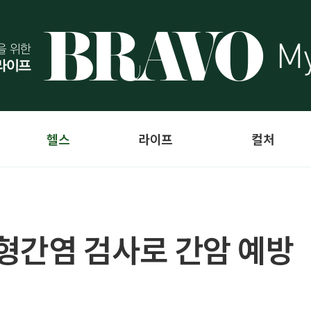
헬스
라이프
컬처
C형간염 검사로 간암 예방