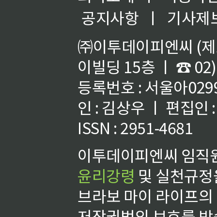
공지사항
ㅣ
기사제
㈜이투데이피엔씨 (제호
이빌딩 15층 ㅣ ☎ 02)
등록번호 : 서울아02992
인 : 김상우 ㅣ 편집인
ISSN : 2951-4681
이투데이피엔씨 임직원
윤리강령
및 실천규정을
브라보 마이 라이프의
저작권법의 보호를 받