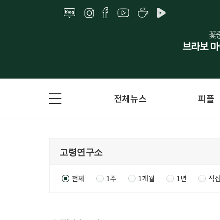
전체뉴스
피플
전체
1주
1개월
1년
직