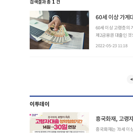
검색결과 총
1
건
60세 이상 가계대
60세 이상 고령층의 
제2금융권 대출인 것으로 조사됐다. 진선미 의원실(
출받은 ‘업권별 대출액
2022-05-23 11:18
이투데이
흥국화재, 고령자
흥국화재는 70세 이