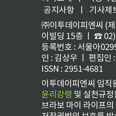
공지사항
ㅣ
기사제
㈜이투데이피엔씨 (제호
이빌딩 15층 ㅣ ☎ 02)
등록번호 : 서울아02992
인 : 김상우 ㅣ 편집인
ISSN : 2951-4681
이투데이피엔씨 임직원
윤리강령
및 실천규정을
브라보 마이 라이프의
저작권법의 보호를 받