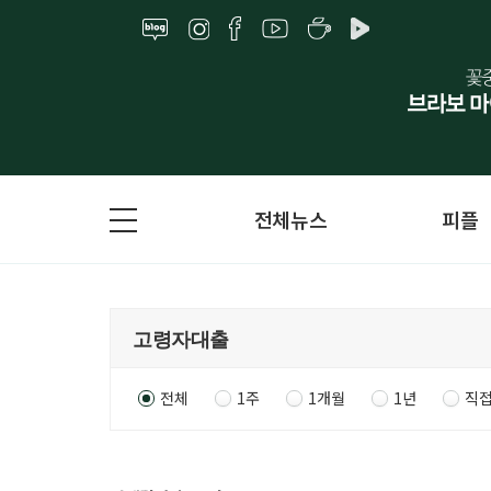
전체뉴스
피플
전체
1주
1개월
1년
직