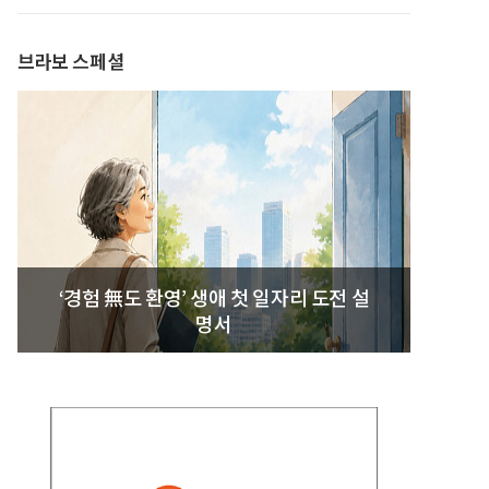
발간
브라보 스페셜
‘경험 無도 환영’ 생애 첫 일자리 도전 설
명서