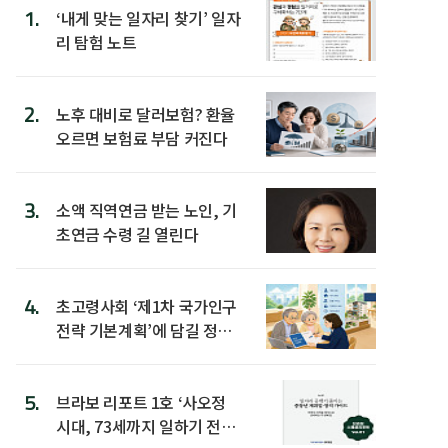
1.
‘내게 맞는 일자리 찾기’ 일자
리 탐험 노트
2.
노후 대비로 달러보험? 환율
오르면 보험료 부담 커진다
3.
소액 직역연금 받는 노인, 기
초연금 수령 길 열린다
4.
초고령사회 ‘제1차 국가인구
전략 기본계획’에 담길 정책
은
5.
브라보 리포트 1호 ‘사오정
시대, 73세까지 일하기 전략’