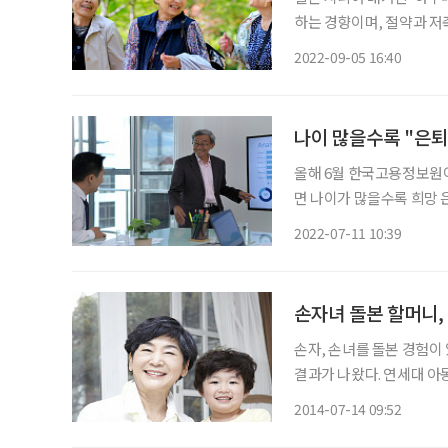
하는 경향이며, 절약과 저축을 
쿠는 주식회사 캐리어맘과 함
2022-09-05 16:40
태조사’ 결과를 발표했다.
나이 많을수록 "은퇴
올해 6월 한국고용정보원이
면 나이가 많을수록 희망 은퇴
취업자를 대상으로 한 조사
2022-07-11 10:39
퇴를 희망하고 있었다. 연령
손자녀 돌본 할머니,
손자, 손녀를 돌본 경험이
결과가 나왔다. 연세대 아동가족학과의 전혜정 교수와 석사과정 오소이 씨는 육아정책연구소
의 학술지에 발표한 '손자
2014-07-14 09:52