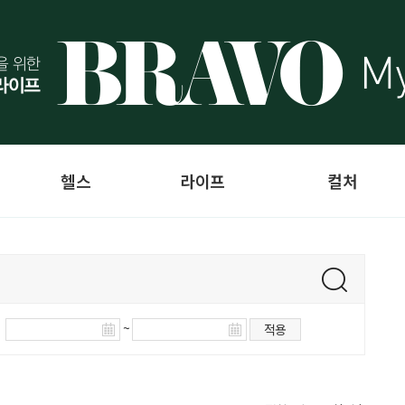
헬스
라이프
컬처
~
적용