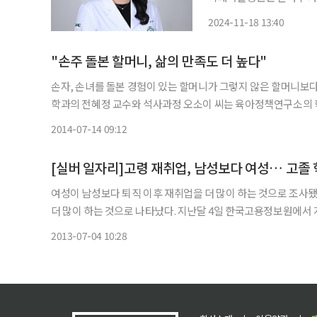
당뇨병 발병 연관성(Associati
2024-11-18 13:40
of diabetes mellitus
"손주 돌본 할머니, 삶의 만족도 더 높다"
손자, 손녀를 돌본 경험이 있는 할머니가 그렇지 않은 할머니보다 삶에 
학과의 전혜정 교수와 석사과정 오소이 씨는 육아정책연구소의 학
의 정신건강에 미치는 영향'이란 논문에서 고령화연구패널조사 3
2014-07-14 09:12
[실버 일자리]고령 재취업, 남성보다 여성… 고졸
여성이 남성보다 퇴직 이후 재취업을 더 많이 하는 것으로 조사
더 많이 하는 것으로 나타났다. 지난달 4일 한국고용정보원에서 개최한 ‘2013년 고용패널 학술대회’에서 강순희 경기대학교 교수
(직업학과)와 안준기 한국고용정보원 부연구위원은 ‘중고령자의 
2013-07-04 10:28