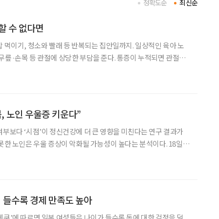
정확도순
최신순
할 수 없다면
밥 먹이기, 청소와 빨래 등 반복되는 집안일까지. 일상적인 육아 노
무릎·손목 등 관절에 상당한 부담을 준다. 통증이 누적되면 관절염
신체적 피로에 그치지 않는다. ‘잘 돌봐
에 대한 부담, 관계에서 비롯되는 스트레스는 심
, 노인 우울증 키운다”
여부보다 ‘시점’이 정신건강에 더 큰 영향을 미친다는 연구 결과가
못한 노인은 우울 증상이 악화될 가능성이 높다는 분석이다. 18일
학’ 6월호에 게재된 서울대 아동가족학과 유하은 박사과정 연구원
에 따르면, 돌봄 개시 시점과 적절성이 노년기 우울
이 들수록 경제 만족도 높아
메쿠’에 따르면 일본 여성들은 나이가 들수록 돈에 대한 걱정을 덜