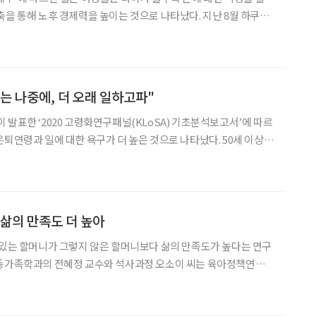
통해 노후 경제력을 높이는 것으로 나타났다. 지난 8월 하쿠메
께 30~79세 일본 여성 687명을 대상으로 한 ‘돈에 관한 의식 실
 해당 조사 참여자들이 자신의 자금 운영 방법
는 나중에, 더 오래 일하고파"
 발표한 ‘2020 고령화연구패널(KLoSA) 기초분석보고서’에 따르
연령과 일에 대한 욕구가 더 높은 것으로 나타났다. 50세 이상
에서 은퇴계획 연령을 분석한 결과, 응답자들은 평균 70.5세에 은
대별로는 △59세 이하 66.5세 △60~6
 삶의 만족도 더 높아
 있는 할머니가 그렇지 않은 할머니보다 삶의 만족도가 높다는 연구
녀 양육 경험이 중노년 여성의 정신건강에 미치는 영향'이란 논문에
서 고령화연구패널조사 3차년도 자료 분석 결과에 대해 밝혔다. 분석 결과에 따르면 "