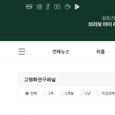
전체뉴스
피플
전체
1주
1개월
1년
직접입력