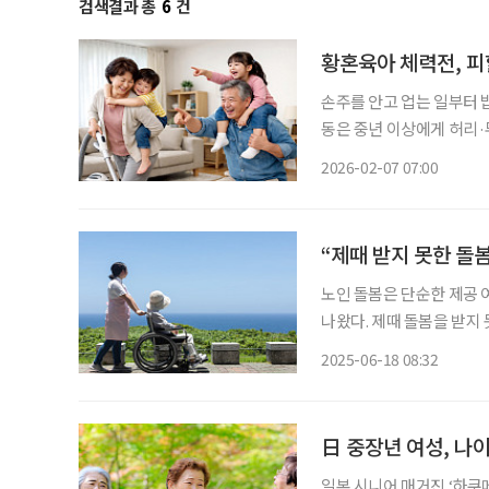
검색결과 총
6
건
황혼육아 체력전, 피
손주를 안고 업는 일부터 
동은 중년 이상에게 허리·
등 근골격계 질환으로 이어질 가능성도 높다. 문제는 
2026-02-07 07:00
야 한다’는 책임감과 육아
“제때 받지 못한 돌봄
노인 돌봄은 단순한 제공 
나왔다. 제때 돌봄을 받지 
한국노년학회지 ‘한국노년
2025-06-18 08:32
과 김경민 교수의 공동연구
日 중장년 여성, 나
일본 시니어 매거진 ‘하쿠