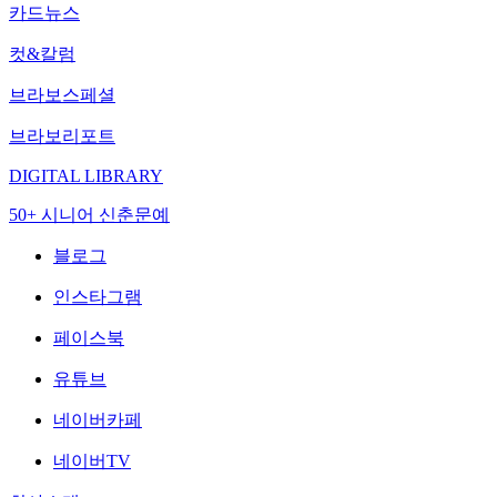
카드뉴스
컷&칼럼
브라보스페셜
브라보리포트
DIGITAL LIBRARY
50+ 시니어 신춘문예
블로그
인스타그램
페이스북
유튜브
네이버카페
네이버TV