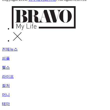
전체뉴스
피플
헬스
라이프
컬처
머니
테마