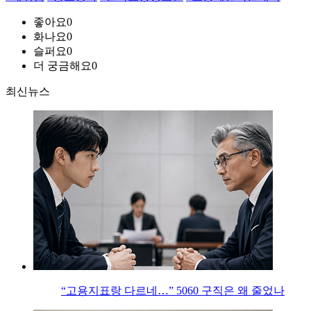
좋아요
0
화나요
0
슬퍼요
0
더 궁금해요
0
최신뉴스
“고용지표랑 다르네…” 5060 구직은 왜 줄었나