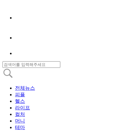
전체뉴스
피플
헬스
라이프
컬처
머니
테마