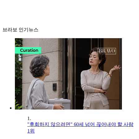
브라보 인기뉴스
1.
"후회하지 않으려면" 60세 넘어 끊어내야 할 사람
1위