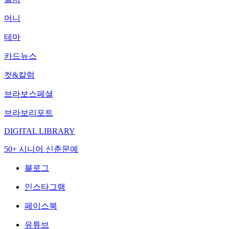
머니
테마
카드뉴스
컷&칼럼
브라보스페셜
브라보리포트
DIGITAL LIBRARY
50+ 시니어 신춘문예
블로그
인스타그램
페이스북
유튜브