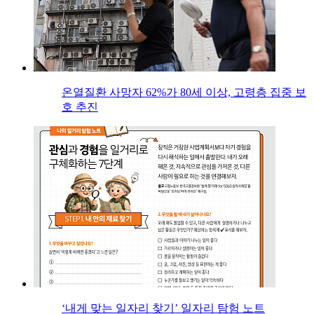
온열질환 사망자 62%가 80세 이상, 고령층 집중 보
호 추진
‘내게 맞는 일자리 찾기’ 일자리 탐험 노트