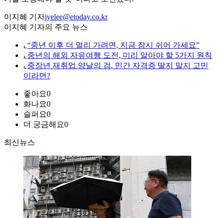
이지혜 기자
jyelee@etoday.co.kr
이지혜 기자의 주요 뉴스
⌞
“중년 이후 더 멀리 가려면, 지금 잠시 쉬어 가세요”
⌞
중년의 해외 자유여행 도전, 미리 알아야 할 5가지 원칙
⌞
중장년 재취업 양날의 검, 민간 자격증 딸지 말지 고민
이라면?
좋아요
0
화나요
0
슬퍼요
0
더 궁금해요
0
최신뉴스