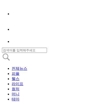
전체뉴스
피플
헬스
라이프
컬처
머니
테마