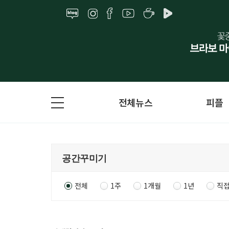
전체뉴스
피플
전체
1주
1개월
1년
직