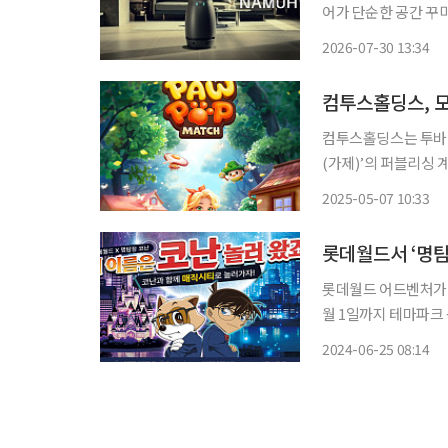
어가 단순한 공간 꾸
이상의 제품을 찾는 예비부부들이 늘고 있다
2026-07-30 13:34
컴투스홀딩스, 모
컴투스홀딩스는 투바이
(가제)’의 퍼블리싱 
임성은 물론 다양한 공
2025-05-07 10:33
임 플레이와 서사가 
롯데월드서 ‘명탐
롯데월드 어드벤처가 글
월 1일까지 테마파크
는 체험존과 포토스팟 등
2024-06-25 08:14