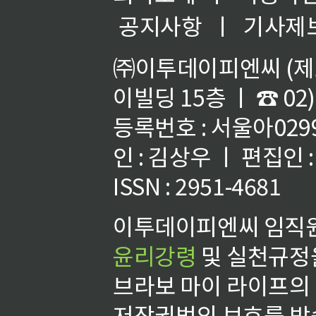
공지사항
ㅣ
기사제
㈜이투데이피엔씨 (제호
이빌딩 15층 ㅣ ☎ 02)
등록번호 : 서울아02992
인 : 김상우 ㅣ 편집인
ISSN : 2951-4681
이투데이피엔씨 임직원
윤리강령
및 실천규정을
브라보 마이 라이프의
저작권법의 보호를 받