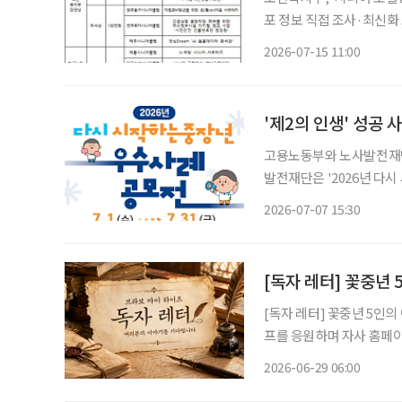
포 정보 직접 조사·최신화
범사업 추진 전통시장과 골목상권의 디지털 전환을 돕는 새로운 노인일자리 아이템이 등장했
2026-07-15 11:00
다. 보건복지부는 ‘20
'제2의 인생' 성공 
고용노동부와 노사발전재단이
발전재단은 '2026년 다시
시작해 올해로 9회째를 맞
2026-07-07 15:30
[독자 레터] 꽃중년
[독자 레터] 꽃중년 5인의 이야기 [독자 레터] ‘브라보 마이 라이프’는
프를 응원하며 자사 홈페이지
(글, 그림, 사연) 접수
2026-06-29 06:00
소개합니다. ◆박