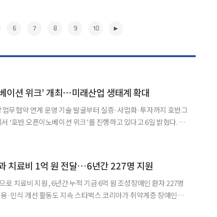
6
7
8
9
10
노베이션 위크’ 개최⋯미래산업 생태계 확대
무협약 연계 운영 기술 발굴부터 실증·사업화·투자까지 호반그
서 ‘호반 오픈이노베이션 위크’를 진행하고 있다고 6일 밝혔다. 이
전 시상식을 비롯해 ESG 동반성장 비전 선포식, 데모데이, 혁신
기술 세미나 등을 함께 운영하며 기술 교류와 사업 협력 기회를 모색하기 위해 마련됐다. 행
▶
과 치료비 1억 원 전달…6년간 227명 지원
 치료비 지원, 6년간 누적 기금 6억 원 조성장애인 환자 227명
동도 지속 스타벅스 코리아가 취약계층 장애인의
학교치과병원에 치과 치료비 지원금 1억 원을 전달했다. 스타벅