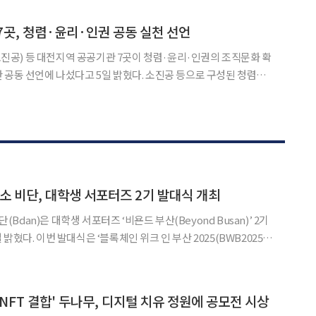
병원에서 기부금 전달식을 열고 서울대치과병원점 운영 수익금 일
7곳, 청렴·윤리·인권 공동 실천 선언
공) 등 대전지역 공공기관 7곳이 청렴·윤리·인권의 조직문화 확
 나섰다고 5일 밝혔다. 소진공 등으로 구성된 청렴한
통나래관에서 ‘2026년 청렴·윤리·인권 실천 결의대회 및 청렴 라
 비단, 대학생 서포터즈 2기 발대식 개최
dan)은 대학생 서포터즈 ‘비욘드 부산(Beyond Busan)’ 2기
2025(BWB2025)’
리기 위해 운영되는 대학생 참여
NFT 결합' 두나무, 디지털 치유 정원에 공모전 시상