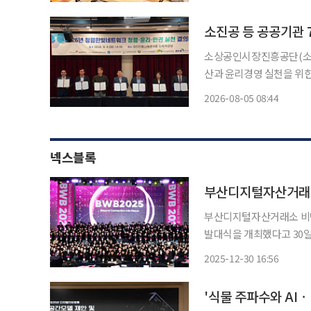
스는 5일 서울대학교치과
소진공 등 공공기관 
소상공인시장진흥공단(소진
산과 윤리경영 실천을 위한 공동 선언에
빛네트워크는 전날 대전 전
2026-08-05 08:44
이브’를 개최했다. 청렴한빛네트워크에는 △소진공 △국민건강보험공단 대전중부지사 △대
전
넥스블록
부산디지털자산거래소
부산디지털자산거래소 비단(B
발대식을 개최했다고 30일 밝혔다. 이번 발대식은 ‘블록체인 위크 인 부산 
행사 현장에서 진행됐다. Beyond Busan 서포터즈는 부산의 블록체인·디지털금융 도시 비
2025-12-30 16:56
전을 시민 눈높이에서 알
'식물 주파수와 AIㆍ