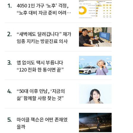
1.
4050 1인 가구 ‘노후’ 걱정,
“노후 대비 자금 준비 어려
워”
2.
“새벽에도 달려갑니다” 재가
임종 지키는 방문진료 의사
3.
앱 없이도 택시 부릅니다
“120 전화 한 통이면 끝”
4.
“50대 이후 만남, ‘지금의
삶’ 함께할 사람 찾는 것”
5.
마이클 잭슨은 어떤 존재였
을까