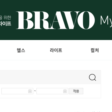
헬스
라이프
컬처
~
적용