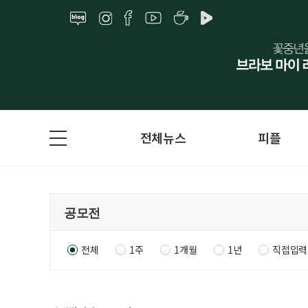
전체뉴스
피플
전체
1주
1개월
1년
직접입력