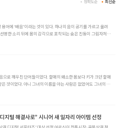
정확도순
최신순
악 용어에 ‘배음’이라는 것이 있다. 하나의 음이 공기를 가르고 울려
는 선명한 소리 뒤에 몸의 감각으로 포착되는 숨은 진동이 그림자처럼
고 견고한 금속의 골격 같은 ‘겉소리’가 있다면, 배음은 그 뼈대 사
온기이자 체온이다. 연주가 물리적으로 멈춘
어들이었다. 할매의 왜소한 몸보다 키가 크던 할매
같은 것이었다. 아니 그녀의 이름을 아는 사람은 없었어도 그녀의 곱
. 그리고 나의 별명도 별반 다르지 않았다. 꼽추할매의 손녀, 괴물
할매 손주, 뭐 그쯤 됐던 것 같다. 그녀의 삶은 그녀의 등처럼
디지털 해결사로” 시니어 새 일자리 아이템 선정
상권 디지털 서포터즈’ 대상 선정 어르신이 전통시장·골목상권 점