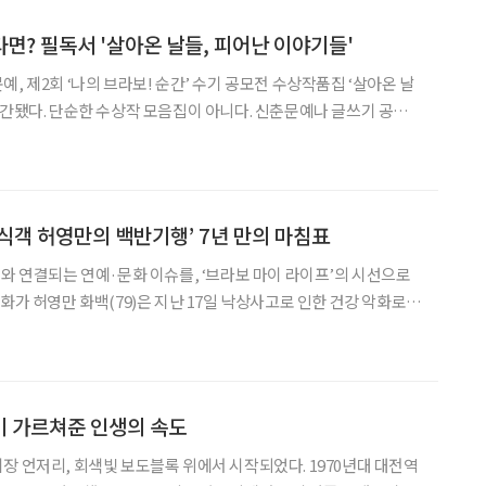
면? 필독서 '살아온 날들, 피어난 이야기들'
, 제2회 ‘나의 브라보! 순간’ 수기 공모전 수상작품집 ‘살아온 날
출간됐다. 단순한 수상작 모음집이 아니다. 신춘문예나 글쓰기 공모
의 삶을 글로 남기고 싶은 이들에게는 한 번쯤 읽어볼 만한 '당선
 ‘나의 브라보! 순간’은 시니어 전문 미디어 브라보 마
‘식객 허영만의 백반기행’ 7년 만의 마침표
어와 연결되는 연예·문화 이슈를, ‘브라보 마이 라이프’의 시선으로
 따라 그가 2019년부터 진행을 맡아온 TV CHOSUN ‘식객 허영
행’)’도 7년 만에 막을 내린다
이 가르쳐준 인생의 속도
장 언저리, 회색빛 보도블록 위에서 시작되었다. 1970년대 대전역