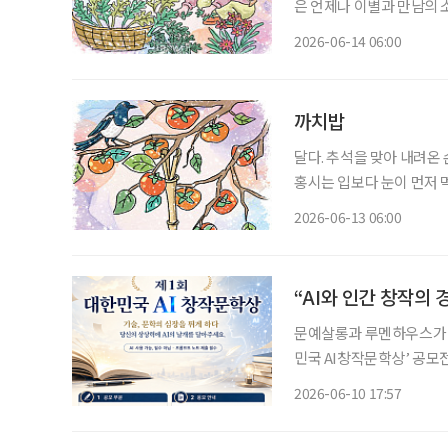
은 언제나 이별과 만남의 
는 가파른 절벽을 기어오르
2026-06-14 06:00
장애를 얻으셨다. 집안의 
까치밥
달다. 추석을 맞아 내려온
홍시는 입보다 눈이 먼저 먹
진다. 홍시는 감나무 가지
2026-06-13 06:00
법이 없다. 가지를 살살 
“AI와 인간 창작의
문예살롱과 루멘하우스가 인
민국 AI창작문학상’ 공모전을 개최한다고 밝혔다
하다”를 슬로건으로 내걸고
2026-06-10 17:57
위해 마련됐다.