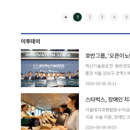
1
2
3
4
5
이투데이
호반그룹, ‘오픈이
혁신기술공모전·동반성장 업
룹은 서울 강남구 코엑스에
번 행사는 호반혁신기술공모
2026-08-06 16:11
◀
스타벅스, 장애인 치
서울대치과병원점 수익금으로
치료·수술 지원, 장애인 고용·인식 개선 활
구강건강 증진을 위해 서울대
2026-08-06 09:55