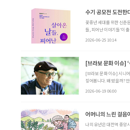
수기 공모전 도전한다
꽃중년 세대를 위한 신춘문예
들, 피어난 이야기들’이 
전을 준비하고 있거나 자신
2026-06-25 10:14
가이드북'이다.
[브라보 문화 이슈] 
[브라보 문화 이슈] 시니
짚어봅니다. 왜 떴을까? 만화가 허영만 화백(79)은 지난 17일 낙상사고로 인한 건강 악화로
활동 중단을 선언했다. 이에
2026-06-19 06:00
만의 백반기행(이하 ‘백반기
어머니의 느린 걸음
나의 유년은 대전역 중앙시