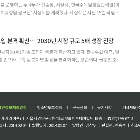
를 운영하는 두나무가 산림청, 서울시, 한국수목원정원관리원(이
공모전’ 시상식을 개최했다. 시상식은 지난 15일 국립세
청 산림보호국장, 이수연 서울시 정원도시국장, 이수민 두나무
립정원문화원장 등 관계자들이 참석한 가운데 열렸다. 디지털 치
도입 본격 확산… 2030년 시장 규모 5배 성장 전망
공지능(AI) 기술 도입이 빠르게 확산하고 있다. 관광수요 예측, 일
인프라 구축 등 분야별 활용을 본격화하는 모습이다. 글로벌 조사
AI in Tourism’ 시장 규모가 2024년 5810만 달러(약 847억
0만 달러(약 4340억 원)까
개인정보처리방침
ㅣ
청소년보호정책
ㅣ
구독신청
ㅣ
공지사항
ㅣ
기사제보/
이 라이프) ㅣ 서울시 강남구 강남대로 556 이투데이빌딩 15층 ㅣ ☎ 02)799-6713
 : 2014.02.04 ㅣ 발행일자 : 2014.02.07 ㅣ 발행인 : 김상우 ㅣ 편집인 : 한승훈 ㅣ