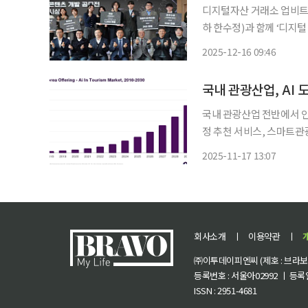
디지털자산 거래소 업비트
하 한수정)과 함께 ‘디지털 치유정원 
종수목원에서 최영태 산림
2025-12-16 09:46
ESG임팩트 실장, 한동길 국
유
국내 관광산업, AI 
국내 관광산업 전반에서 인
정 추천 서비스, 스마트관광 
기관 그랜드뷰리서치는 한국의 ‘
2025-11-17 13:07
원)에서 2030년 2억 975
회사소개
ㅣ
이용약관
ㅣ
㈜이투데이피엔씨 (제호 : 브라보 마
등록번호 : 서울아02992 ㅣ 등록일자
ISSN : 2951-4681