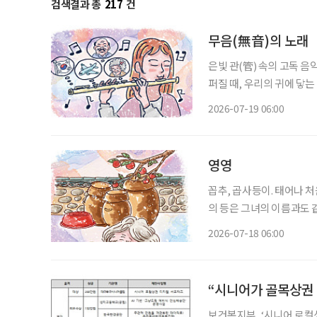
검색결과 총
217
건
무음(無音)의 노래
은빛 관(管) 속의 고독 음
퍼질 때, 우리의 귀에 닿
따라붙는 것을 말한다. 차갑
2026-07-19 06:00
이를 부드럽게 감싸안는 
영영
꼽추, 곱사등이. 태어나 처음으로 깨우친 단
의 등은 그녀의 이름과도 
사등을 모르는 이는 없었다
2026-07-18 06:00
“시니어가 골목상권 
보건복지부, ‘시니어 로컬