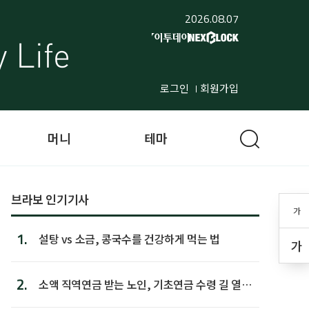
2026.08.07
로그인
회원가입
머니
테마
브라보 인기기사
가
1.
설탕 vs 소금, 콩국수를 건강하게 먹는 법
가
2.
소액 직역연금 받는 노인, 기초연금 수령 길 열린
다