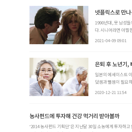
넷플릭스로 만나는
1990년대, 뭇 남성
다. 시니어라면 아찔한
녀의 모습을 기억할 
2021-04-09 09:01
가. 두 작품의 흥행으
은퇴 후 노년기,
일본의 에세이스트 이
덧셈과 뺄셈이 필요하
공간을 필요한 것들로 
2020-12-21 11:54
빼고, 잘 더할 수 있
농사펀드에 투자해 건강 먹거리 받아볼까
‘2014 농사펀드 기획단’은 지난달 30일 소농에게 투자