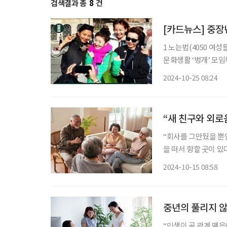
검색결과 총
8
건
[카드뉴스] 중장
1 노는법(4050 여
문화생활 ‘벙개’ 모
할 수 있다. 2 시놀(50+ 친구 만들기&모임 취미 동호회) 50+를 위한 소셜 커뮤니티 플랫폼이
2024-10-25 08:24
다. 여행, 캠핑, 걷기
“새 친구와 외로
“회사를 그만뒀을 뿐인
을 떠서 향할 곳이 
로 하는 말이다. 그래
2024-10-15 08:58
공적 노화(Success
중년의 풀리지 않
“인생이 곧 관계 맺