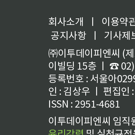
회사소개
ㅣ
이용약
공지사항
ㅣ
기사제
㈜이투데이피엔씨 (제호
이빌딩 15층 ㅣ ☎ 02)
등록번호 : 서울아02992
인 : 김상우 ㅣ 편집인
ISSN : 2951-4681
이투데이피엔씨 임직원
윤리강령
및 실천규정을