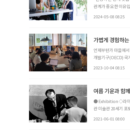
관계가 중요한 이유입
는 인생에서 중요한 
2024-05-08 08:25
로
가볍게 경험하는
언제부턴가 마을에서 
개발기구(OECD) 국
개로 전체 시·군·구의
2023-10-04 08:15
여름 기운과 함께
● Exhibition ◇라이프 사진전 : 더 라스트 프린트 일정 5월 11일~8월 21일 장소 세종문화회
관 미술관 20세기 포
된 ‘라이프’는 제2
2021-06-01 08:00
며 세상을 ‘읽는 시대