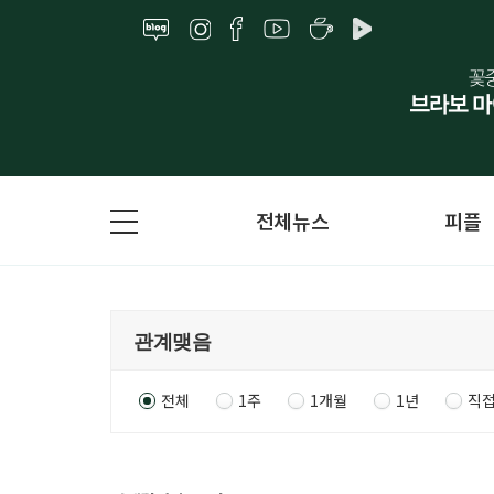
전체뉴스
피플
전체
1주
1개월
1년
직