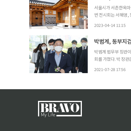
서울시가 서촌한옥마을 
번 전시회는 서해영, 정
Closer)'로 15일
2023-04-14 11:15
다. '누하동 259
박범계, 동부지
박범계 법무부 장관이
회를 가졌다. 박 장관은 이날 동부지검 평검사 6명과의 간담회에서 "국가기관 간의 견제와 균
형, 역량 배분 관점
2021-07-28 17:56
의 정의 관점을 견지